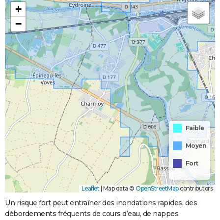
+
−
Faible
Moyen
Fort
Leaflet
|
Map data ©
OpenStreetMap
contributors
Un risque fort peut entraîner des inondations rapides, des
débordements fréquents de cours d’eau, de nappes