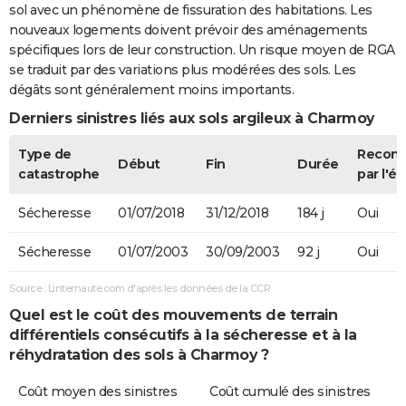
sol avec un phénomène de fissuration des habitations. Les
nouveaux logements doivent prévoir des aménagements
spécifiques lors de leur construction. Un risque moyen de RGA
se traduit par des variations plus modérées des sols. Les
dégâts sont généralement moins importants.
Derniers sinistres liés aux sols argileux à Charmoy
Type de
Recon
Début
Fin
Durée
catastrophe
par l'ét
Sécheresse
01/07/2018
31/12/2018
184 j
Oui
Sécheresse
01/07/2003
30/09/2003
92 j
Oui
Source : Linternaute.com d'après les données de la CCR
Quel est le coût des mouvements de terrain
différentiels consécutifs à la sécheresse et à la
réhydratation des sols à Charmoy ?
Coût moyen des sinistres
Coût cumulé des sinistres