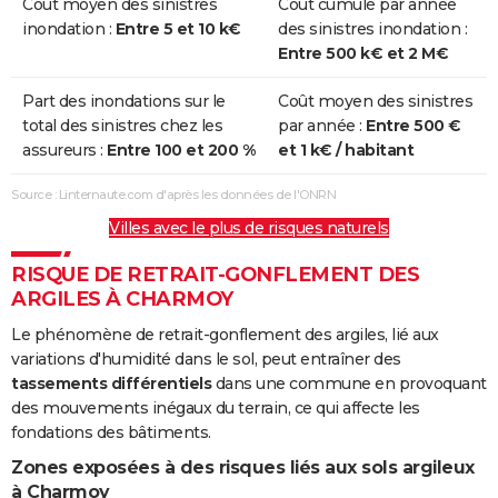
Coût moyen des sinistres
Coût cumulé par année
inondation :
Entre 5 et 10 k€
des sinistres inondation :
Entre 500 k€ et 2 M€
Part des inondations sur le
Coût moyen des sinistres
total des sinistres chez les
par année :
Entre 500 €
assureurs :
Entre 100 et 200 %
et 1 k€ / habitant
Source : Linternaute.com d'après les données de l'ONRN
Villes avec le plus de risques naturels
RISQUE DE RETRAIT-GONFLEMENT DES
ARGILES À CHARMOY
Le phénomène de retrait-gonflement des argiles, lié aux
variations d'humidité dans le sol, peut entraîner des
tassements différentiels
dans une commune en provoquant
des mouvements inégaux du terrain, ce qui affecte les
fondations des bâtiments.
Zones exposées à des risques liés aux sols argileux
à Charmoy