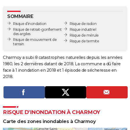
City break
Voyage de noces
Climat
Destinations
Voyage nature
Forum
+
PHOTO
SOMMAIRE
GUIDES D'ACHAT
Risque d’inondation
Risque de radon
Risque de retrait-gonflement
Risque industriel
BONS PLANS
des argiles
Risque de mérule
Risque de mouvement de
Risque de termite
CARTE DE VOEUX
terrain
Carte Bonne année
Carte Pâques
Carte de Noël
Carte Saint-Valentin
Carte d'anniversaire
DICTIONNAIRE
Charmoy a subi 8 catastrophes naturelles depuis les années
1980, les 2 dernières datant de 2018. La commune a dû faire
Biographies
Expressions
Dictionnaire
Citations
Proverbes
PROGRAMME TV
face à 1 inondation en 2018 et 1 épisode de sécheresse en
2018.
COPAINS D'AVANT
Se connecter
Collèges
Universités
Service militaire
S'inscrire
Lycées
Primaires
Entreprises
Avis de recherche
AVIS DE DÉCÈS
FORUM
RISQUE D’INONDATION À CHARMOY
Lifestyle
Sport
Television
Cinema
Bricolage
Culture
Auto
Voyage
Carte des zones inondables à Charmoy