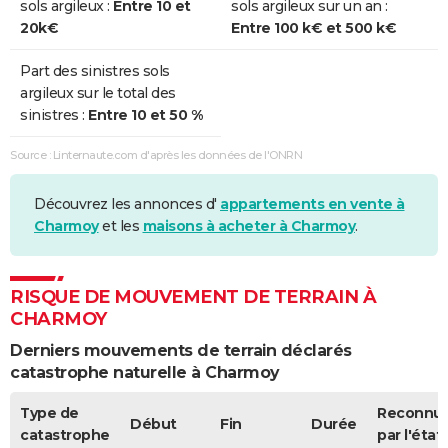
sols argileux :
Entre 10 et
sols argileux sur un an :
20k€
Entre 100 k€ et 500 k€
Part des sinistres sols
argileux sur le total des
sinistres :
Entre 10 et 50 %
Source : Linternaute.com d'après les données de l'ONRN
Découvrez les annonces d'
appartements en vente à
Charmoy
et les
maisons à acheter à Charmoy
.
RISQUE DE MOUVEMENT DE TERRAIN À
CHARMOY
Derniers mouvements de terrain déclarés
catastrophe naturelle à Charmoy
Type de
Reconnu
Début
Fin
Durée
catastrophe
par l'état