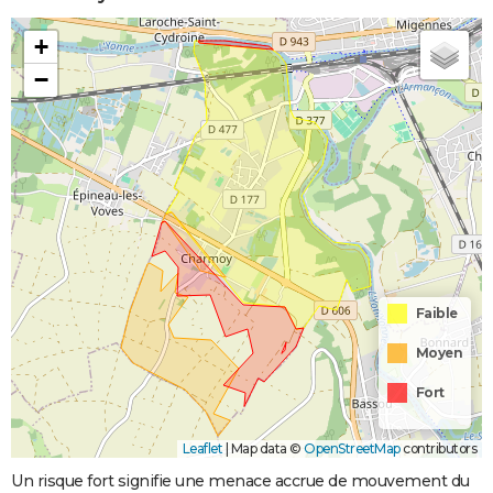
+
−
Faible
Moyen
Fort
Leaflet
|
Map data ©
OpenStreetMap
contributors
Un risque fort signifie une menace accrue de mouvement du