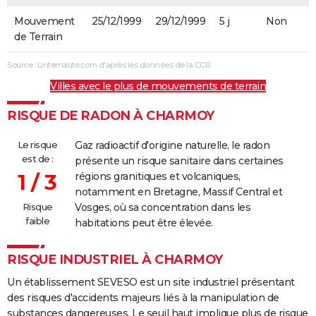
Mouvement
25/12/1999
29/12/1999
5 j
Non
de Terrain
Source : Linternaute.com d'après les données de la CCR
Villes avec le plus de mouvements de terrain
RISQUE DE RADON À CHARMOY
Le risque
Gaz radioactif d'origine naturelle, le radon
est de :
présente un risque sanitaire dans certaines
1 / 3
régions granitiques et volcaniques,
notamment en Bretagne, Massif Central et
Risque
Vosges, où sa concentration dans les
faible
habitations peut être élevée.
RISQUE INDUSTRIEL À CHARMOY
Un établissement SEVESO est un site industriel présentant
des risques d'accidents majeurs liés à la manipulation de
substances dangereuses. Le seuil haut implique plus de risque