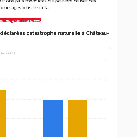
ations plus modérées qui peuvent causer des
ommages plus limités.
les les plus inondées
déclarées catastrophe naturelle à Château-
 de la CCR