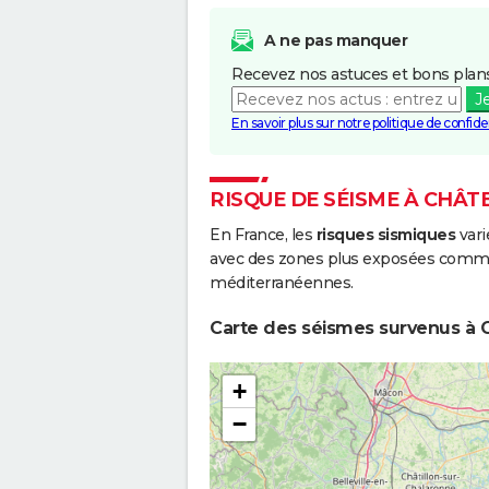
A ne pas manquer
Recevez nos astuces et bons plans
J
En savoir plus sur notre politique de confiden
RISQUE DE SÉISME À CHÂT
En France, les
risques sismiques
vari
avec des zones plus exposées comme 
méditerranéennes.
Carte des séismes survenus à C
+
−