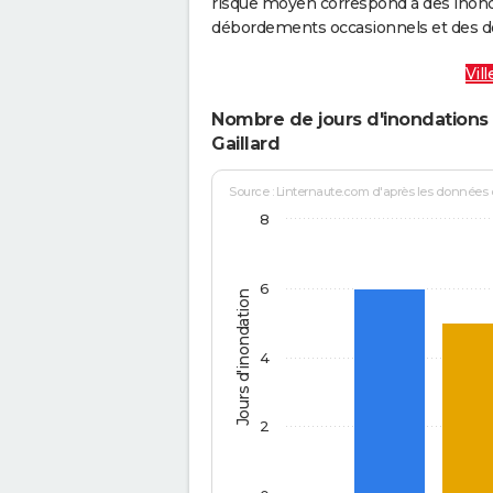
risque moyen correspond à des inond
débordements occasionnels et des d
Vil
Nombre de jours d'inondations 
Gaillard
Source : Linternaute.com d'après les données
8
6
Jours d'inondation
4
2