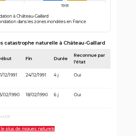
1991
ation à Château-Gaillard
ondation dans les zones inondées en France
s catastrophe naturelle à Château-Gaillard
Reconnue par
Début
Fin
Durée
l'état
1/12/1991
24/12/1991
4 j
Oui
3/02/1990
18/02/1990
6 j
Oui
la CCR
 le plus de risques naturels