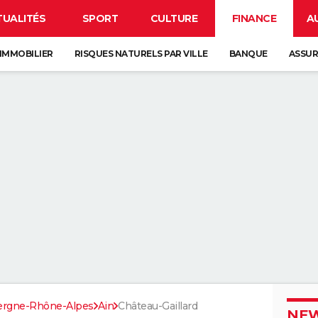
TUALITÉS
SPORT
CULTURE
FINANCE
A
IMMOBILIER
RISQUES NATURELS PAR VILLE
BANQUE
ASSU
ergne-Rhône-Alpes
Ain
Château-Gaillard
NEW