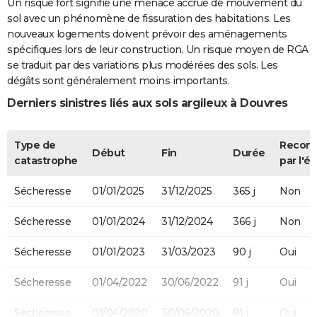
Un risque fort signifie une menace accrue de mouvement du
sol avec un phénomène de fissuration des habitations. Les
nouveaux logements doivent prévoir des aménagements
spécifiques lors de leur construction. Un risque moyen de RGA
se traduit par des variations plus modérées des sols. Les
dégâts sont généralement moins importants.
Derniers sinistres liés aux sols argileux à Douvres
Type de
Recon
Début
Fin
Durée
catastrophe
par l'ét
Sécheresse
01/01/2025
31/12/2025
365 j
Non
Sécheresse
01/01/2024
31/12/2024
366 j
Non
Sécheresse
01/01/2023
31/03/2023
90 j
Oui
Sécheresse
01/04/2022
30/06/2022
91 j
Oui
Sécheresse
01/04/2020
30/06/2020
91 j
Oui