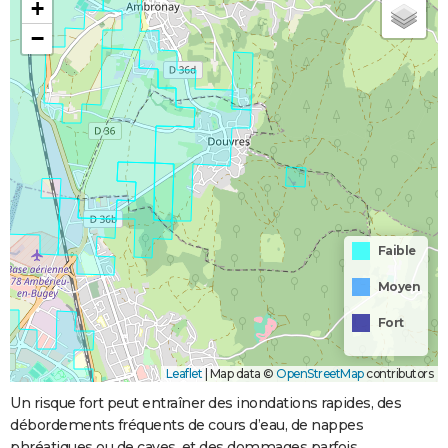
+
−
Faible
Moyen
Fort
Leaflet
|
Map data ©
OpenStreetMap
contributors
Un risque fort peut entraîner des inondations rapides, des
débordements fréquents de cours d’eau, de nappes
phréatiques ou de caves, et des dommages parfois