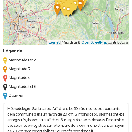
Leaflet
|
Map data ©
OpenStreetMap
contributors
Légende
Magnitude 1 et 2
Magnitude 3
Magnitude 4
Magnitude 5 et 6
Douvres
Méthodologie : Sur la carte, s'affichent les 50 séismes les plus puissants
de la commune dans un rayon de 20 km. Si moins de 50 séismes ont été
enregistrés, ils sont tous affichés. Sur le graphique ci-dessous, l'ensemble
des séismes enregistrés sur le territoire de la commune et dans un rayon
de 20 km sont comptabilisés. Source : franceseisme.fr