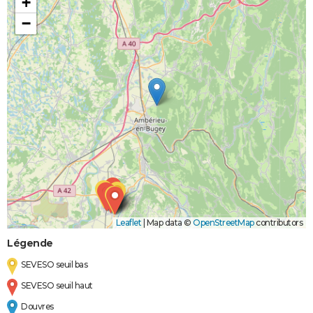
+
−
Leaflet
|
Map data ©
OpenStreetMap
contributors
Légende
SEVESO seuil bas
SEVESO seuil haut
Douvres