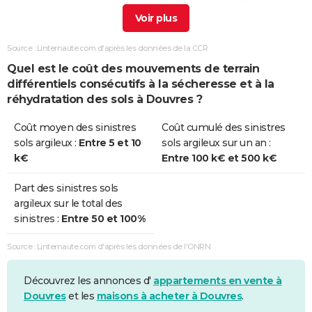
Sécheresse
01/01/2019
20/12/2019
354 j
Non
Source : Linternaute.com d'après les données de la CCR
Sécheresse
01/07/2018
31/12/2018
184 j
Oui
Quel est le coût des mouvements de terrain
différentiels consécutifs à la sécheresse et à la
Sécheresse
01/04/2017
31/12/2017
275 j
Oui
réhydratation des sols à Douvres ?
Sécheresse
01/01/2015
31/12/2015
365 j
Non
Coût moyen des sinistres
Coût cumulé des sinistres
sols argileux :
Entre 5 et 10
sols argileux sur un an :
Sécheresse
01/07/2003
30/09/2003
92 j
Oui
k€
Entre 100 k€ et 500 k€
Part des sinistres sols
argileux sur le total des
sinistres :
Entre 50 et 100%
Source : Linternaute.com d'après les données de l'ONRN
Découvrez les annonces d'
appartements en vente à
Douvres
et les
maisons à acheter à Douvres
.