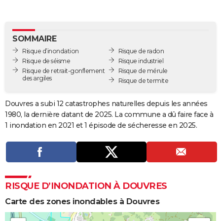
City break
Voyage de noces
Climat
Destinations
Voyage nature
Forum
+
PHOTO
GUIDES D'ACHAT
SOMMAIRE
Risque d’inondation
Risque de radon
BONS PLANS
Risque de séisme
Risque industriel
Risque de retrait-gonflement
Risque de mérule
CARTE DE VOEUX
des argiles
Risque de termite
Carte Bonne année
Carte Pâques
Carte de Noël
Carte Saint-Valentin
Carte d'anniversaire
DICTIONNAIRE
Douvres a subi 12 catastrophes naturelles depuis les années
Biographies
Expressions
Dictionnaire
Citations
Proverbes
PROGRAMME TV
1980, la dernière datant de 2025. La commune a dû faire face à
1 inondation en 2021 et 1 épisode de sécheresse en 2025.
COPAINS D'AVANT
Se connecter
Collèges
Universités
Service militaire
S'inscrire
Lycées
Primaires
Entreprises
Avis de recherche
AVIS DE DÉCÈS
FORUM
RISQUE D’INONDATION À DOUVRES
Lifestyle
Sport
Television
Cinema
Bricolage
Culture
Auto
Voyage
Carte des zones inondables à Douvres