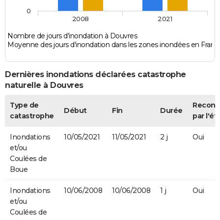
0
2008
2021
Nombre de jours d'inondation à Douvres
Moyenne des jours d'inondation dans les zones inondées en Franc
Dernières inondations déclarées catastrophe
naturelle à Douvres
Type de
Recon
Début
Fin
Durée
catastrophe
par l'ét
Inondations
10/05/2021
11/05/2021
2 j
Oui
et/ou
Coulées de
Boue
Inondations
10/06/2008
10/06/2008
1 j
Oui
et/ou
Coulées de