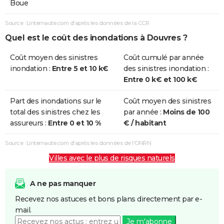
Boue
Source : Linternaute.com d'après les données de la CCR
Quel est le coût des inondations à Douvres ?
Coût moyen des sinistres
Coût cumulé par année
inondation :
Entre 5 et 10 k€
des sinistres inondation :
Entre 0 k€ et 100 k€
Part des inondations sur le
Coût moyen des sinistres
total des sinistres chez les
par année :
Moins de 100
assureurs :
Entre 0 et 10 %
€ / habitant
Source : Linternaute.com d'après les données de l'ONRN
Villes avec le plus de risques naturels
A ne pas manquer
Recevez nos astuces et bons plans directement par e-
mail.
Je m'abonne