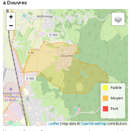
à Douvres
+
−
Faible
Moyen
Fort
Leaflet
|
Map data ©
OpenStreetMap
contributors