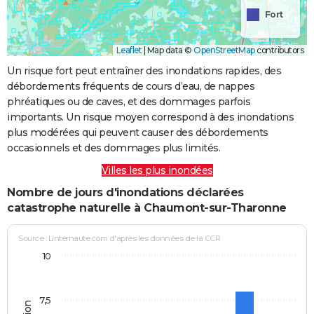
Fort
Leaflet
|
Map data ©
OpenStreetMap
contributors
Un risque fort peut entraîner des inondations rapides, des
débordements fréquents de cours d’eau, de nappes
phréatiques ou de caves, et des dommages parfois
importants. Un risque moyen correspond à des inondations
plus modérées qui peuvent causer des débordements
occasionnels et des dommages plus limités.
Villes les plus inondées
Nombre de jours d'inondations déclarées
catastrophe naturelle à Chaumont-sur-Tharonne
Source : Linternaute.com d'après les données de la CCR
10
7,5