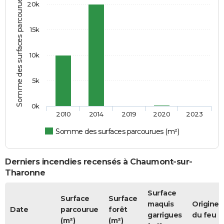
Somme des surfaces parcourues (m²)
20k
15k
10k
5k
0k
2010
2014
2019
2020
2023
Somme des surfaces parcourues (m²)
Derniers incendies recensés à Chaumont-sur-
Tharonne
Surface
Surface
Surface
maquis
Origine
Date
parcourue
forêt
garrigues
du feu
(m²)
(m²)