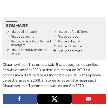
City break
Voyage de noces
Climat
Destinations
Voyage nature
Forum
+
PHOTO
GUIDES D'ACHAT
BONS PLANS
SOMMAIRE
Risque d’inondation
Risque de feu de forêt
CARTE DE VOEUX
Risque de séisme
Risque de radon
Risque de retrait-gonflement
Risque industriel
Carte Bonne année
Carte Pâques
Carte de Noël
Carte Saint-Valentin
Carte d'anniversaire
DICTIONNAIRE
des argiles
Risque de mérule
Risque de mouvement de
Risque de termite
terrain
Biographies
Expressions
Dictionnaire
Citations
Proverbes
PROGRAMME TV
Chaumont-sur-Tharonne a subi 9 catastrophes naturelles
COPAINS D'AVANT
depuis les années 1980, la dernière datant de 2019. La
Se connecter
Collèges
Universités
Service militaire
S'inscrire
Lycées
Primaires
Entreprises
Avis de recherche
AVIS DE DÉCÈS
commune a dû faire face à 1 inondation en 2016 et 1 épisode
de sécheresse en 2019. 5 feux de forêt ont été recensés à
FORUM
Chaumont-sur-Tharonne depuis les années 1970.
Lifestyle
Sport
Television
Cinema
Bricolage
Culture
Auto
Voyage