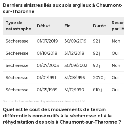
Derniers sinistres liés aux sols argileux à Chaumont-
sur-Tharonne
Type de
Recon
Début
Fin
Durée
catastrophe
par l'ét
Sécheresse
01/07/2019
30/09/2019
92 j
Non
Sécheresse
01/10/2018
31/12/2018
92 j
Oui
Sécheresse
01/07/2003
30/09/2003
92 j
Non
Sécheresse
01/01/1991
31/08/1996
2070 j
Oui
Sécheresse
01/05/1989
31/12/1990
610 j
Oui
Source : Linternaute.com d'après les données de la CCR
Quel est le coût des mouvements de terrain
différentiels consécutifs à la sécheresse et à la
réhydratation des sols à Chaumont-sur-Tharonne ?