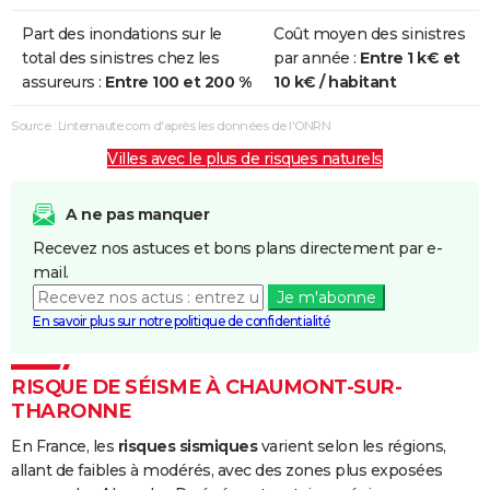
Part des inondations sur le
Coût moyen des sinistres
total des sinistres chez les
par année :
Entre 1 k€ et
assureurs :
Entre 100 et 200 %
10 k€ / habitant
Source : Linternaute.com d'après les données de l'ONRN
Villes avec le plus de risques naturels
A ne pas manquer
Recevez nos astuces et bons plans directement par e-
mail.
Je m'abonne
En savoir plus sur notre politique de confidentialité
RISQUE DE SÉISME À CHAUMONT-SUR-
THARONNE
En France, les
risques sismiques
varient selon les régions,
allant de faibles à modérés, avec des zones plus exposées