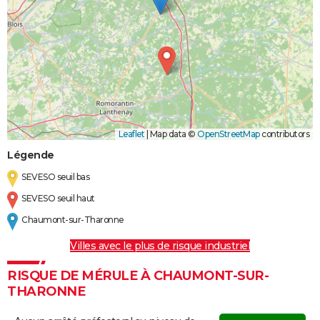
Leaflet
|
Map data ©
OpenStreetMap
contributors
Légende
SEVESO seuil bas
SEVESO seuil haut
Chaumont-sur-Tharonne
Villes avec le plus de risque industriel
RISQUE DE MÉRULE À CHAUMONT-SUR-
THARONNE