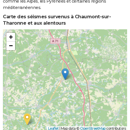
comme les Alpes, les Pyrénées et certaines régions
méditerranéennes.
Carte des séismes survenus à Chaumont-sur-
Tharonne et aux alentours
+
−
Leaflet
|
Map data ©
OpenStreetMap
contributors