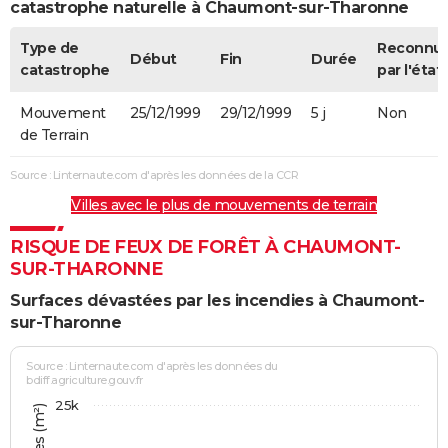
catastrophe naturelle à Chaumont-sur-Tharonne
Type de
Reconnu
Début
Fin
Durée
catastrophe
par l'état
Mouvement
25/12/1999
29/12/1999
5 j
Non
de Terrain
Source : Linternaute.com d'après les données de la CCR
Villes avec le plus de mouvements de terrain
RISQUE DE FEUX DE FORÊT À CHAUMONT-
SUR-THARONNE
Surfaces dévastées par les incendies à Chaumont-
sur-Tharonne
Source : Linternaute.com d'après les données du
bdiff.agriculture.gouv.fr
25k