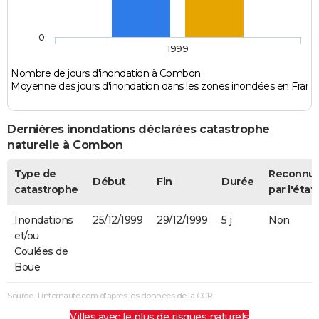
0
1999
Nombre de jours d'inondation à Combon
Moyenne des jours d'inondation dans les zones inondées en Franc
Dernières inondations déclarées catastrophe
naturelle à Combon
Type de
Reconnu
Début
Fin
Durée
catastrophe
par l'état
Inondations
25/12/1999
29/12/1999
5 j
Non
et/ou
Coulées de
Boue
Source : Linternaute.com d'après les données de la CCR
Villes avec le plus de risques naturels