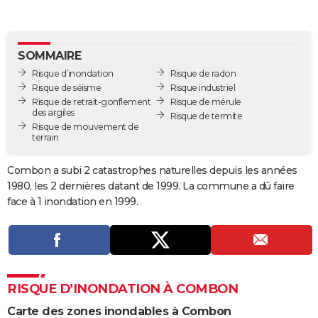
City break
Voyage de noces
Climat
Destinations
Voyage nature
Forum
+
PHOTO
GUIDES D'ACHAT
SOMMAIRE
Risque d’inondation
Risque de radon
BONS PLANS
Risque de séisme
Risque industriel
Risque de retrait-gonflement
Risque de mérule
CARTE DE VOEUX
des argiles
Risque de termite
Risque de mouvement de
Carte Bonne année
Carte Pâques
Carte de Noël
Carte Saint-Valentin
Carte d'anniversaire
DICTIONNAIRE
terrain
Biographies
Expressions
Dictionnaire
Citations
Proverbes
PROGRAMME TV
Combon a subi 2 catastrophes naturelles depuis les années
1980, les 2 dernières datant de 1999. La commune a dû faire
COPAINS D'AVANT
face à 1 inondation en 1999.
Se connecter
Collèges
Universités
Service militaire
S'inscrire
Lycées
Primaires
Entreprises
Avis de recherche
AVIS DE DÉCÈS
FORUM
Lifestyle
Sport
Television
Cinema
Bricolage
Culture
Auto
Voyage
RISQUE D’INONDATION À COMBON
Carte des zones inondables à Combon