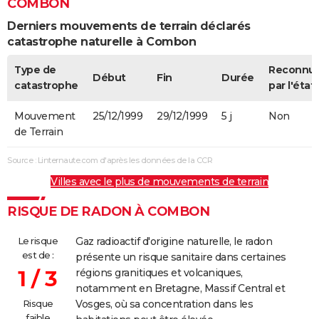
COMBON
Derniers mouvements de terrain déclarés
catastrophe naturelle à Combon
Type de
Reconnu
Début
Fin
Durée
catastrophe
par l'état
Mouvement
25/12/1999
29/12/1999
5 j
Non
de Terrain
Source : Linternaute.com d'après les données de la CCR
Villes avec le plus de mouvements de terrain
RISQUE DE RADON À COMBON
Le risque
Gaz radioactif d'origine naturelle, le radon
est de :
présente un risque sanitaire dans certaines
1 / 3
régions granitiques et volcaniques,
notamment en Bretagne, Massif Central et
Risque
Vosges, où sa concentration dans les
faible