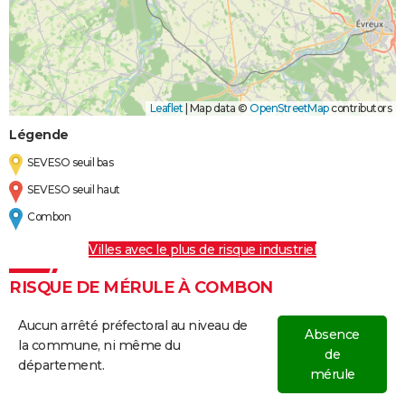
Leaflet
|
Map data ©
OpenStreetMap
contributors
Légende
SEVESO seuil bas
SEVESO seuil haut
Combon
Villes avec le plus de risque industriel
RISQUE DE MÉRULE À COMBON
Aucun arrêté préfectoral au niveau de
Absence
la commune, ni même du
de
département.
mérule