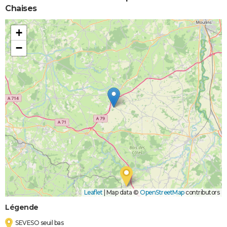
Chaises
+
−
Leaflet
|
Map data ©
OpenStreetMap
contributors
Légende
SEVESO seuil bas