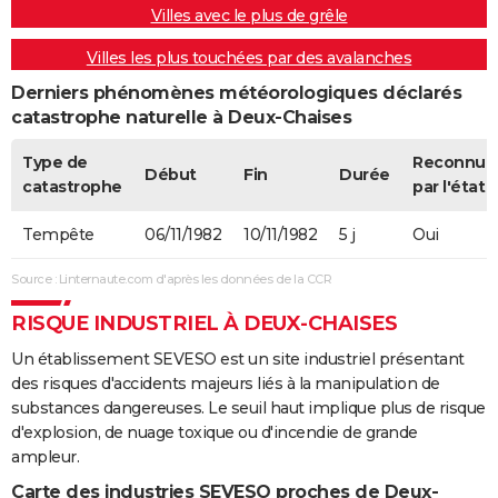
Villes avec le plus de grêle
Villes les plus touchées par des avalanches
Derniers phénomènes météorologiques déclarés
catastrophe naturelle à Deux-Chaises
Type de
Reconnue
Début
Fin
Durée
catastrophe
par l'état
Tempête
06/11/1982
10/11/1982
5 j
Oui
Source : Linternaute.com d'après les données de la CCR
RISQUE INDUSTRIEL À DEUX-CHAISES
Un établissement SEVESO est un site industriel présentant
des risques d'accidents majeurs liés à la manipulation de
substances dangereuses. Le seuil haut implique plus de risque
d'explosion, de nuage toxique ou d'incendie de grande
ampleur.
Carte des industries SEVESO proches de Deux-