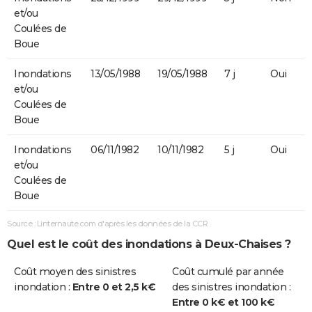
et/ou
Coulées de
Boue
Inondations
13/05/1988
19/05/1988
7 j
Oui
et/ou
Coulées de
Boue
Inondations
06/11/1982
10/11/1982
5 j
Oui
et/ou
Coulées de
Boue
Source : Linternaute.com d'après les données de la CCR
Quel est le coût des inondations à Deux-Chaises ?
Coût moyen des sinistres
Coût cumulé par année
inondation :
Entre 0 et 2,5 k€
des sinistres inondation :
Entre 0 k€ et 100 k€