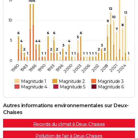
14
14
12
11
10
10
9
8
7
6
6
6
6
5
5
4
4
4
4
3
3
2
2
2
2
2
1
1
1
1
1
1
1
1
1
1
1
1
1
0
2000
1990
1980
2018
2003
1993
1983
2021
2006
1996
1986
2024
2012
Magnitude 1
Magnitude 2
Magnitude 3
Magnitude 4
Magnitude 5
Magnitude 6
Autres informations environnementales sur Deux-
Chaises
Records du climat à Deux-Chaises
Pollution de l'air à Deux-Chaises