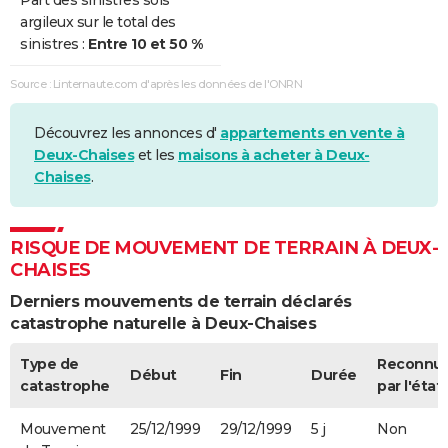
argileux sur le total des
sinistres :
Entre 10 et 50 %
Source : Linternaute.com d'après les données de l'ONRN
Découvrez les annonces d'
appartements en vente à
Deux-Chaises
et les
maisons à acheter à Deux-
Chaises
.
RISQUE DE MOUVEMENT DE TERRAIN À DEUX-
CHAISES
Derniers mouvements de terrain déclarés
catastrophe naturelle à Deux-Chaises
Type de
Reconnu
Début
Fin
Durée
catastrophe
par l'état
Mouvement
25/12/1999
29/12/1999
5 j
Non