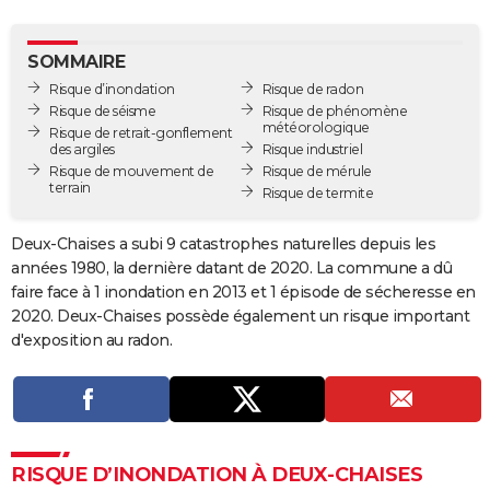
City break
Voyage de noces
Climat
Destinations
Voyage nature
Forum
+
PHOTO
SOMMAIRE
GUIDES D'ACHAT
Risque d’inondation
Risque de radon
Risque de séisme
Risque de phénomène
BONS PLANS
météorologique
Risque de retrait-gonflement
des argiles
Risque industriel
CARTE DE VOEUX
Risque de mouvement de
Risque de mérule
terrain
Risque de termite
Carte Bonne année
Carte Pâques
Carte de Noël
Carte Saint-Valentin
Carte d'anniversaire
DICTIONNAIRE
Deux-Chaises a subi 9 catastrophes naturelles depuis les
Biographies
Expressions
Dictionnaire
Citations
Proverbes
PROGRAMME TV
années 1980, la dernière datant de 2020. La commune a dû
faire face à 1 inondation en 2013 et 1 épisode de sécheresse en
COPAINS D'AVANT
2020. Deux-Chaises possède également un risque important
Se connecter
Collèges
Universités
Service militaire
S'inscrire
Lycées
Primaires
Entreprises
Avis de recherche
AVIS DE DÉCÈS
d'exposition au radon.
FORUM
Lifestyle
Sport
Television
Cinema
Bricolage
Culture
Auto
Voyage
RISQUE D’INONDATION À DEUX-CHAISES