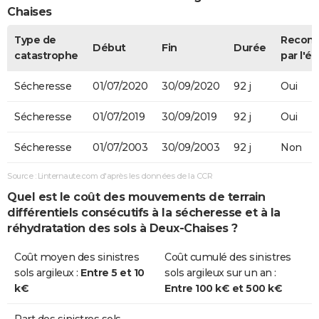
Chaises
Type de
Recon
Début
Fin
Durée
catastrophe
par l'ét
Sécheresse
01/07/2020
30/09/2020
92 j
Oui
Sécheresse
01/07/2019
30/09/2019
92 j
Oui
Sécheresse
01/07/2003
30/09/2003
92 j
Non
Source : Linternaute.com d'après les données de la CCR
Quel est le coût des mouvements de terrain
différentiels consécutifs à la sécheresse et à la
réhydratation des sols à Deux-Chaises ?
Coût moyen des sinistres
Coût cumulé des sinistres
sols argileux :
Entre 5 et 10
sols argileux sur un an :
k€
Entre 100 k€ et 500 k€
Part des sinistres sols