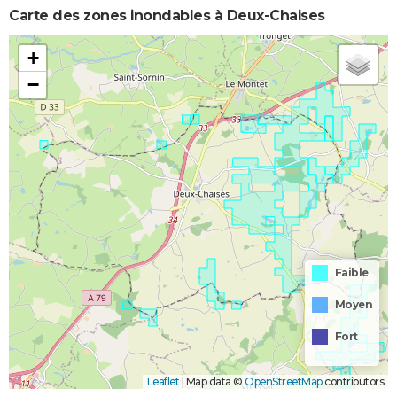
Carte des zones inondables à Deux-Chaises
+
−
Faible
Moyen
Fort
Leaflet
|
Map data ©
OpenStreetMap
contributors