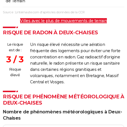
de Terrain
Source : Linternaute.com d'après les données de la CCR
Villes avec le plus de mouvements de terrain
RISQUE DE RADON À DEUX-CHAISES
Le risque
Un risque élevé nécessite une aération
est de :
fréquente des logements pour éviter une forte
3 / 3
concentration en radon. Gaz radioactif d'origine
naturelle, le radon présente un risque sanitaire
Risque
dans certaines régions granitiques et
élevé
volcaniques, notamment en Bretagne, Massif
Central et Vosges.
RISQUE DE PHÉNOMÈNE MÉTÉOROLOGIQUE À
DEUX-CHAISES
Nombre de phénomènes météorologiques à Deux-
Chaises