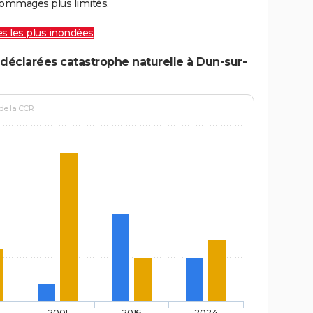
ommages plus limités.
les les plus inondées
déclarées catastrophe naturelle à Dun-sur-
 de la CCR
2001
2016
2024