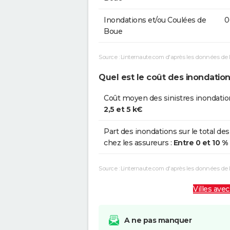
Inondations et/ou Coulées de
0
Boue
Source : Linternaute.com d'après les données de 
Quel est le coût des inondatio
Coût moyen des sinistres inondatio
2,5 et 5 k€
Part des inondations sur le total des
chez les assureurs :
Entre 0 et 10 %
Source : Linternaute.com d'après les données de
Villes avec
A ne pas manquer