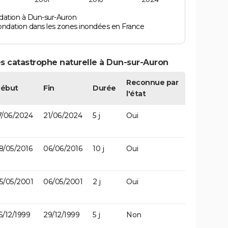
dation à Dun-sur-Auron
ondation dans les zones inondées en France
s catastrophe naturelle à Dun-sur-Auron
Reconnue par
ébut
Fin
Durée
l'état
7/06/2024
21/06/2024
5 j
Oui
8/05/2016
06/06/2016
10 j
Oui
5/05/2001
06/05/2001
2 j
Oui
5/12/1999
29/12/1999
5 j
Non