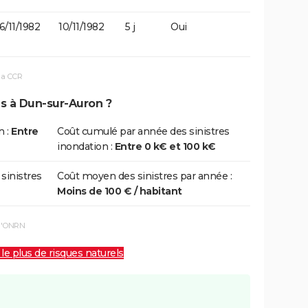
6/11/1982
10/11/1982
5 j
Oui
la CCR
ns à Dun-sur-Auron ?
n :
Entre
Coût cumulé par année des sinistres
inondation :
Entre 0 k€ et 100 k€
 sinistres
Coût moyen des sinistres par année :
Moins de 100 € / habitant
 l'ONRN
 le plus de risques naturels