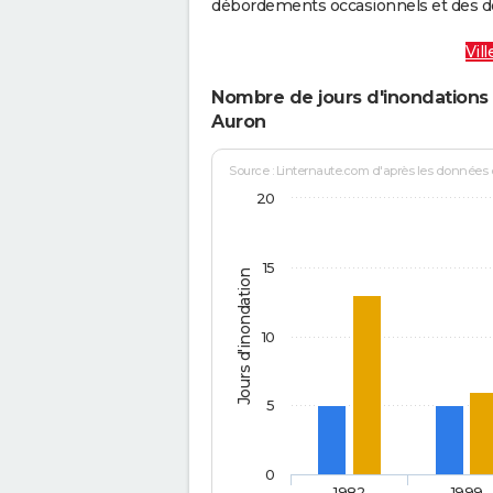
débordements occasionnels et des d
Vil
Nombre de jours d'inondations 
Auron
Source : Linternaute.com d'après les données
20
15
Jours d'inondation
10
5
0
1982
1999