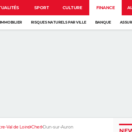
TUALITÉS
SPORT
CULTURE
FINANCE
A
IMMOBILIER
RISQUES NATURELS PAR VILLE
BANQUE
ASSU
re-Val de Loire
Cher
Dun-sur-Auron
NEW