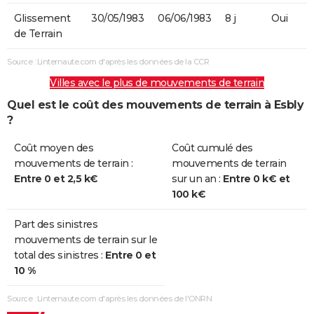
Glissement
30/05/1983
06/06/1983
8 j
Oui
de Terrain
Source : Linternaute.com d'après les données de la CCR
Villes avec le plus de mouvements de terrain
Quel est le coût des mouvements de terrain à Esbly
?
Coût moyen des
Coût cumulé des
mouvements de terrain :
mouvements de terrain
Entre 0 et 2,5 k€
sur un an :
Entre 0 k€ et
100 k€
Part des sinistres
mouvements de terrain sur le
total des sinistres :
Entre 0 et
10 %
Source : Linternaute.com d'après les données de l'ONRN