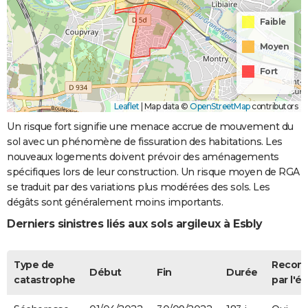
Coulées de
Faible
Boue
Moyen
Inondations
15/01/2018
05/02/2018
22 j
Oui
et/ou
Fort
Coulées de
Boue
Leaflet
|
Map data ©
OpenStreetMap
contributors
Un risque fort signifie une menace accrue de mouvement du
Inondations
17/06/2016
17/06/2016
1 j
Oui
sol avec un phénomène de fissuration des habitations. Les
et/ou
nouveaux logements doivent prévoir des aménagements
Coulées de
spécifiques lors de leur construction. Un risque moyen de RGA
Boue
se traduit par des variations plus modérées des sols. Les
dégâts sont généralement moins importants.
Inondations
28/05/2016
05/06/2016
9 j
Oui
et/ou
Derniers sinistres liés aux sols argileux à Esbly
Coulées de
Boue
Type de
Recon
Début
Fin
Durée
Inondations
03/06/2005
03/06/2005
1 j
Oui
catastrophe
par l'ét
et/ou
Coulées de