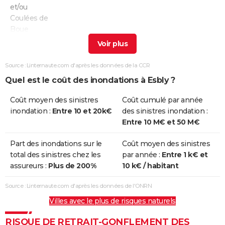
et/ou
Coulées de
Boue
Inondations
19/06/2021
22/06/2021
4 j
Oui
et/ou
Source : Linternaute.com d'après les données de la CCR
Coulées de
Quel est le coût des inondations à Esbly ?
Boue
Coût moyen des sinistres
Coût cumulé par année
Inondations
03/02/2021
16/02/2021
14 j
Oui
inondation :
Entre 10 et 20k€
des sinistres inondation :
et/ou
Entre 10 M€ et 50 M€
Coulées de
Boue
Part des inondations sur le
Coût moyen des sinistres
total des sinistres chez les
par année :
Entre 1 k€ et
Inondations
22/01/2021
12/02/2021
22 j
Non
assureurs :
Plus de 200%
10 k€ / habitant
et/ou
Coulées de
Source : Linternaute.com d'après les données de l'ONRN
Boue
Villes avec le plus de risques naturels
Inondations
25/02/2020
20/03/2020
25 j
Non
RISQUE DE RETRAIT-GONFLEMENT DES