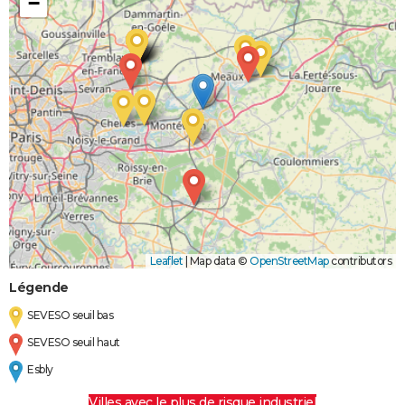
−
Leaflet
|
Map data ©
OpenStreetMap
contributors
Légende
SEVESO seuil bas
SEVESO seuil haut
Esbly
Villes avec le plus de risque industriel