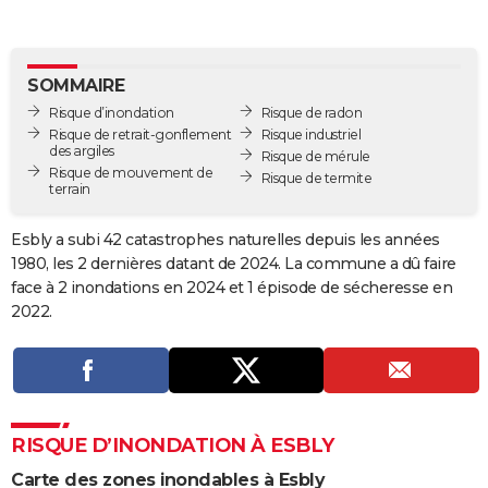
City break
Voyage de noces
Climat
Destinations
Voyage nature
Forum
+
PHOTO
GUIDES D'ACHAT
SOMMAIRE
Risque d’inondation
Risque de radon
BONS PLANS
Risque de retrait-gonflement
Risque industriel
des argiles
Risque de mérule
CARTE DE VOEUX
Risque de mouvement de
Risque de termite
terrain
Carte Bonne année
Carte Pâques
Carte de Noël
Carte Saint-Valentin
Carte d'anniversaire
DICTIONNAIRE
Esbly a subi 42 catastrophes naturelles depuis les années
Biographies
Expressions
Dictionnaire
Citations
Proverbes
PROGRAMME TV
1980, les 2 dernières datant de 2024. La commune a dû faire
face à 2 inondations en 2024 et 1 épisode de sécheresse en
COPAINS D'AVANT
2022.
Se connecter
Collèges
Universités
Service militaire
S'inscrire
Lycées
Primaires
Entreprises
Avis de recherche
AVIS DE DÉCÈS
FORUM
Lifestyle
Sport
Television
Cinema
Bricolage
Culture
Auto
Voyage
RISQUE D’INONDATION À ESBLY
Carte des zones inondables à Esbly