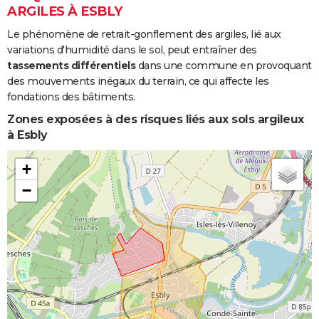
et/ou
ARGILES À ESBLY
Coulées de
Boue
Le phénomène de retrait-gonflement des argiles, lié aux
variations d'humidité dans le sol, peut entraîner des
Inondations
10/02/2020
17/02/2020
8 j
Non
tassements différentiels
dans une commune en provoquant
et/ou
des mouvements inégaux du terrain, ce qui affecte les
Coulées de
fondations des bâtiments.
Boue
Zones exposées à des risques liés aux sols argileux
à Esbly
Inondations
03/02/2020
05/02/2020
3 j
Non
et/ou
+
Coulées de
Boue
−
Inondations
12/06/2018
12/06/2018
1 j
Oui
et/ou
Coulées de
Boue
Inondations
06/06/2018
06/06/2018
1 j
Oui
et/ou