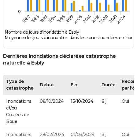
0
1982
1983
1993
1994
1995
1999
2005
2016
2018
2020
2021
2024
Nombre de jours d'inondation à Esbly
Moyenne des jours d'inondation dans les zones inondées en Franc
Dernières inondations déclarées catastrophe
naturelle à Esbly
Type de
Recon
Début
Fin
Durée
catastrophe
par l'é
Inondations
08/10/2024
13/10/2024
6 j
Oui
et/ou
Coulées de
Boue
Inondations
28/02/2024
01/03/2024
3 j
Oui