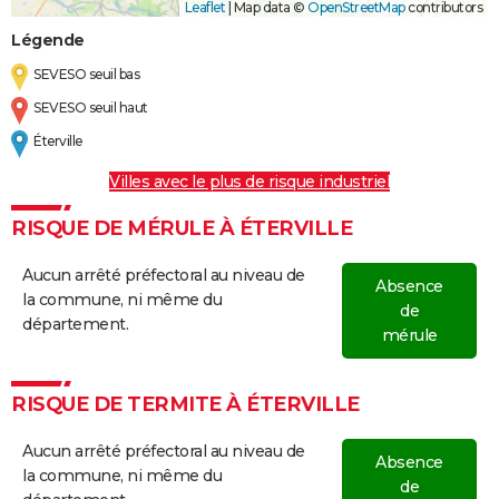
Leaflet
|
Map data ©
OpenStreetMap
contributors
Légende
SEVESO seuil bas
SEVESO seuil haut
Éterville
Villes avec le plus de risque industriel
RISQUE DE MÉRULE À ÉTERVILLE
Aucun arrêté préfectoral au niveau de
Absence
la commune, ni même du
de
département.
mérule
RISQUE DE TERMITE À ÉTERVILLE
Aucun arrêté préfectoral au niveau de
Absence
la commune, ni même du
de