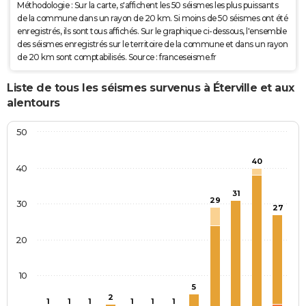
Méthodologie : Sur la carte, s'affichent les 50 séismes les plus puissants
de la commune dans un rayon de 20 km. Si moins de 50 séismes ont été
enregistrés, ils sont tous affichés. Sur le graphique ci-dessous, l'ensemble
des séismes enregistrés sur le territoire de la commune et dans un rayon
de 20 km sont comptabilisés. Source : franceseisme.fr
Liste de tous les séismes survenus à Éterville et aux
alentours
50
40
40
31
29
30
27
20
10
5
2
1
1
1
1
1
1