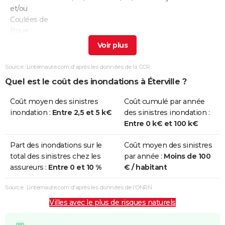
et/ou
Coulées de
Boue
Inondations
25/12/1999
29/12/1999
5 j
Non
et/ou
Source : Linternaute.com d'après les données de la CCR
Coulées de
Quel est le coût des inondations à Éterville ?
Boue
Coût moyen des sinistres
Coût cumulé par année
Inondations
17/01/1995
31/01/1995
15 j
Oui
inondation :
Entre 2,5 et 5 k€
des sinistres inondation :
et/ou
Entre 0 k€ et 100 k€
Coulées de
Boue
Part des inondations sur le
Coût moyen des sinistres
total des sinistres chez les
par année :
Moins de 100
Inondations
15/01/1988
25/02/1988
42 j
Oui
assureurs :
Entre 0 et 10 %
€ / habitant
et/ou
Coulées de
Source : Linternaute.com d'après les données de l'ONRN
Boue
Villes avec le plus de risques naturels
Inondations
21/06/1986
21/06/1986
1 j
Oui