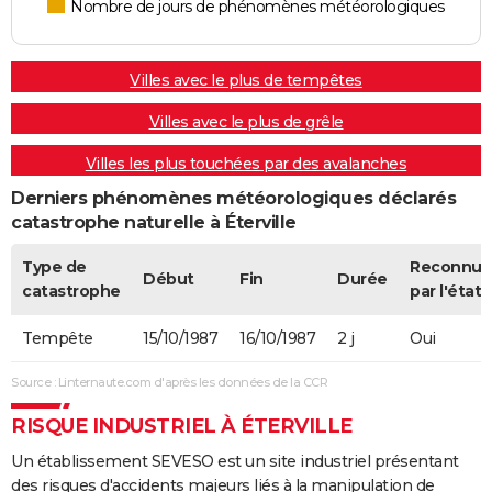
Nombre de jours de phénomènes météorologiques
Villes avec le plus de tempêtes
Villes avec le plus de grêle
Villes les plus touchées par des avalanches
Derniers phénomènes météorologiques déclarés
catastrophe naturelle à Éterville
Type de
Reconnue
Début
Fin
Durée
catastrophe
par l'état
Tempête
15/10/1987
16/10/1987
2 j
Oui
Source : Linternaute.com d'après les données de la CCR
RISQUE INDUSTRIEL À ÉTERVILLE
Un établissement SEVESO est un site industriel présentant
des risques d'accidents majeurs liés à la manipulation de