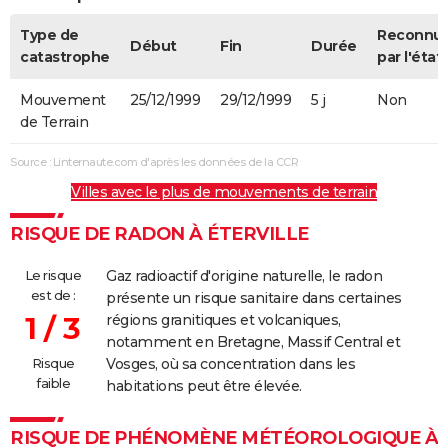
Type de
Reconnu
Début
Fin
Durée
catastrophe
par l'état
Mouvement
25/12/1999
29/12/1999
5 j
Non
de Terrain
Source : Linternaute.com d'après les données de la CCR
Villes avec le plus de mouvements de terrain
RISQUE DE RADON À ÉTERVILLE
Le risque
Gaz radioactif d'origine naturelle, le radon
est de :
présente un risque sanitaire dans certaines
1 / 3
régions granitiques et volcaniques,
notamment en Bretagne, Massif Central et
Risque
Vosges, où sa concentration dans les
faible
habitations peut être élevée.
RISQUE DE PHÉNOMÈNE MÉTÉOROLOGIQUE À