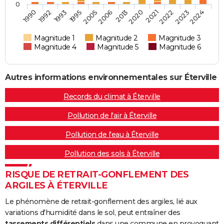
0
2020
2023
1992
2005
1993
2006
2021
2024
1990
1995
2013
2022
Magnitude 1
Magnitude 2
Magnitude 3
Magnitude 4
Magnitude 5
Magnitude 6
Autres informations environnementales sur Éterville
Records du climat à Éterville
Pollution de l'air à Éterville
Pollution de l'eau à Éterville
Pollution des sols à Éterville
RISQUE DE RETRAIT-GONFLEMENT DES
ARGILES À ÉTERVILLE
Le phénomène de retrait-gonflement des argiles, lié aux
variations d'humidité dans le sol, peut entraîner des
tassements différentiels
dans une commune en provoquant