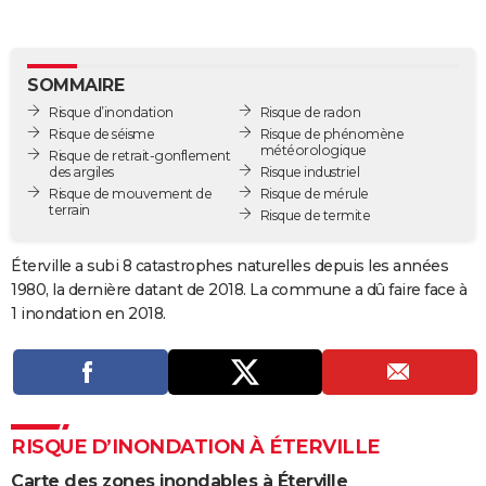
City break
Voyage de noces
Climat
Destinations
Voyage nature
Forum
+
PHOTO
GUIDES D'ACHAT
SOMMAIRE
Risque d’inondation
Risque de radon
BONS PLANS
Risque de séisme
Risque de phénomène
météorologique
Risque de retrait-gonflement
CARTE DE VOEUX
des argiles
Risque industriel
Risque de mouvement de
Risque de mérule
Carte Bonne année
Carte Pâques
Carte de Noël
Carte Saint-Valentin
Carte d'anniversaire
DICTIONNAIRE
terrain
Risque de termite
Biographies
Expressions
Dictionnaire
Citations
Proverbes
PROGRAMME TV
Éterville a subi 8 catastrophes naturelles depuis les années
1980, la dernière datant de 2018. La commune a dû faire face à
COPAINS D'AVANT
1 inondation en 2018.
Se connecter
Collèges
Universités
Service militaire
S'inscrire
Lycées
Primaires
Entreprises
Avis de recherche
AVIS DE DÉCÈS
FORUM
Lifestyle
Sport
Television
Cinema
Bricolage
Culture
Auto
Voyage
RISQUE D’INONDATION À ÉTERVILLE
Carte des zones inondables à Éterville