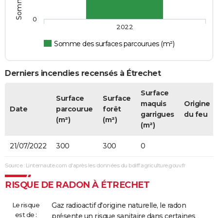
0
2022
Somme des surfaces parcourues (m²)
Derniers incendies recensés à Étrechet
Surface
Surface
Surface
maquis
Origine
Date
parcourue
forêt
garrigues
du feu
(m²)
(m²)
(m²)
21/07/2022
300
300
0
Source : Linternaute.com d'après les données du bdiff.agriculture.gouv.fr
RISQUE DE RADON À ÉTRECHET
Le risque
Gaz radioactif d'origine naturelle, le radon
est de :
présente un risque sanitaire dans certaines