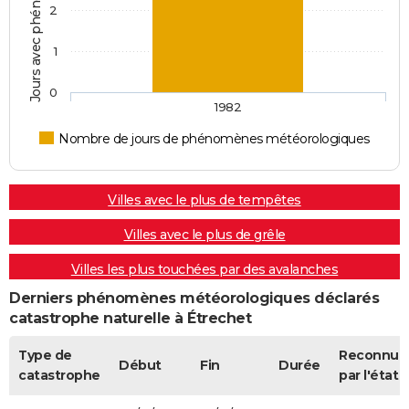
2
1
0
1982
Nombre de jours de phénomènes météorologiques
Villes avec le plus de tempêtes
Villes avec le plus de grêle
Villes les plus touchées par des avalanches
Derniers phénomènes météorologiques déclarés
catastrophe naturelle à Étrechet
Type de
Reconnue
Début
Fin
Durée
catastrophe
par l'état