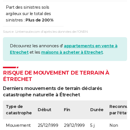
Part des sinistres sols
argileux sur le total des
sinistres :
Plus de 200%
Source : Linternaute.com d'après les données de l'ONRN
Découvrez les annonces d'
appartements en vente à
Etrechet
et les
maisons à acheter à Etrechet
.
RISQUE DE MOUVEMENT DE TERRAIN À
ÉTRECHET
Derniers mouvements de terrain déclarés
catastrophe naturelle à Étrechet
Type de
Reconnu
Début
Fin
Durée
catastrophe
par l'état
Mouvement
25/12/1999
29/12/1999
5 j
Non