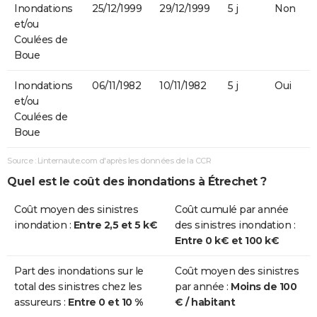
Inondations
25/12/1999
29/12/1999
5 j
Non
et/ou
Coulées de
Boue
Inondations
06/11/1982
10/11/1982
5 j
Oui
et/ou
Coulées de
Boue
Source : Linternaute.com d'après les données de la CCR
Quel est le coût des inondations à Étrechet ?
Coût moyen des sinistres
Coût cumulé par année
inondation :
Entre 2,5 et 5 k€
des sinistres inondation :
Entre 0 k€ et 100 k€
Part des inondations sur le
Coût moyen des sinistres
total des sinistres chez les
par année :
Moins de 100
assureurs :
Entre 0 et 10 %
€ / habitant