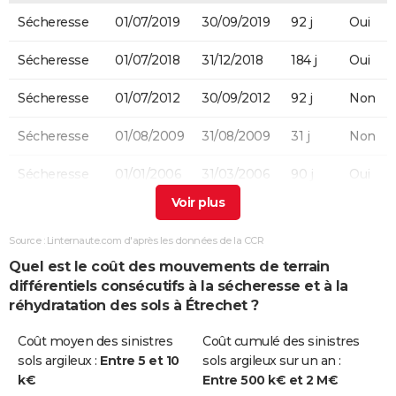
Sécheresse
01/07/2019
30/09/2019
92 j
Oui
Sécheresse
01/07/2018
31/12/2018
184 j
Oui
Sécheresse
01/07/2012
30/09/2012
92 j
Non
Sécheresse
01/08/2009
31/08/2009
31 j
Non
Sécheresse
01/01/2006
31/03/2006
90 j
Oui
Sécheresse
01/07/2003
30/09/2003
92 j
Non
Source : Linternaute.com d'après les données de la CCR
Sécheresse
01/01/1996
30/06/1996
182 j
Oui
Quel est le coût des mouvements de terrain
différentiels consécutifs à la sécheresse et à la
réhydratation des sols à Étrechet ?
Coût moyen des sinistres
Coût cumulé des sinistres
sols argileux :
Entre 5 et 10
sols argileux sur un an :
k€
Entre 500 k€ et 2 M€