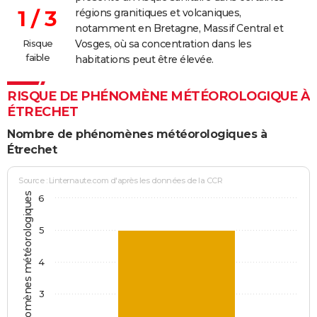
1 / 3
régions granitiques et volcaniques,
notamment en Bretagne, Massif Central et
Risque
Vosges, où sa concentration dans les
faible
habitations peut être élevée.
RISQUE DE PHÉNOMÈNE MÉTÉOROLOGIQUE À
ÉTRECHET
Nombre de phénomènes météorologiques à
Étrechet
Source : Linternaute.com d'après les données de la CCR
Jours avec phénomènes météorologiques
6
5
4
3