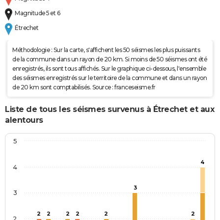
Magnitude 5 et 6
Étrechet
Méthodologie : Sur la carte, s'affichent les 50 séismes les plus puissants
de la commune dans un rayon de 20 km. Si moins de 50 séismes ont été
enregistrés, ils sont tous affichés. Sur le graphique ci-dessous, l'ensemble
des séismes enregistrés sur le territoire de la commune et dans un rayon
de 20 km sont comptabilisés. Source : franceseisme.fr
Liste de tous les séismes survenus à Étrechet et aux
alentours
5
4
4
3
3
2
2
2
2
2
2
2