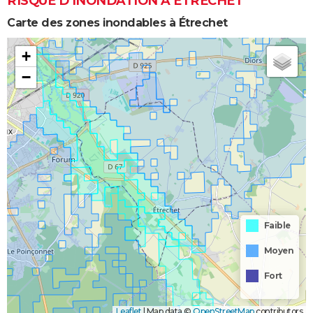
RISQUE D’INONDATION À ÉTRECHET
Carte des zones inondables à Étrechet
+
−
Faible
Moyen
Fort
Leaflet
|
Map data ©
OpenStreetMap
contributors