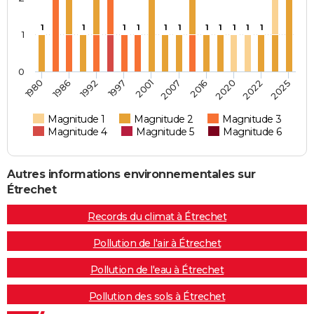
1
1
1
1
1
1
1
1
1
1
1
1
0
2001
2007
2016
2020
2022
2025
1980
1986
1992
1997
Magnitude 1
Magnitude 2
Magnitude 3
Magnitude 4
Magnitude 5
Magnitude 6
Autres informations environnementales sur
Étrechet
Records du climat à Étrechet
Pollution de l'air à Étrechet
Pollution de l'eau à Étrechet
Pollution des sols à Étrechet