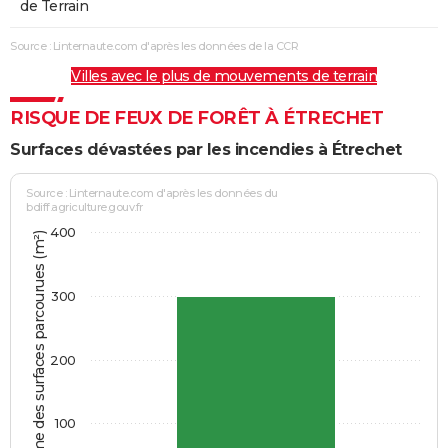
de Terrain
Source : Linternaute.com d'après les données de la CCR
Villes avec le plus de mouvements de terrain
RISQUE DE FEUX DE FORÊT À ÉTRECHET
Surfaces dévastées par les incendies à Étrechet
Source : Linternaute.com d'après les données du
bdiff.agriculture.gouv.fr
400
Somme des surfaces parcourues (m²)
300
200
100