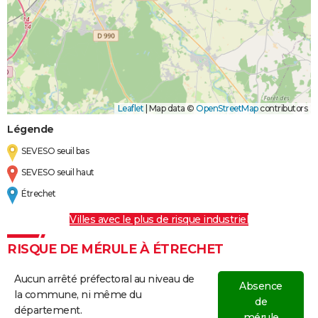
Leaflet
|
Map data ©
OpenStreetMap
contributors
Légende
SEVESO seuil bas
SEVESO seuil haut
Étrechet
Villes avec le plus de risque industriel
RISQUE DE MÉRULE À ÉTRECHET
Aucun arrêté préfectoral au niveau de
Absence
la commune, ni même du
de
département.
mérule