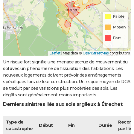
Faible
Moyen
Fort
Leaflet
|
Map data ©
OpenStreetMap
contributors
Un risque fort signifie une menace accrue de mouvement du
sol avec un phénomène de fissuration des habitations. Les
nouveaux logements doivent prévoir des aménagements
spécifiques lors de leur construction. Un risque moyen de RGA
se traduit par des variations plus modérées des sols. Les
dégâts sont généralement moins importants.
Derniers sinistres liés aux sols argileux à Étrechet
Type de
Recon
Début
Fin
Durée
catastrophe
par l'ét