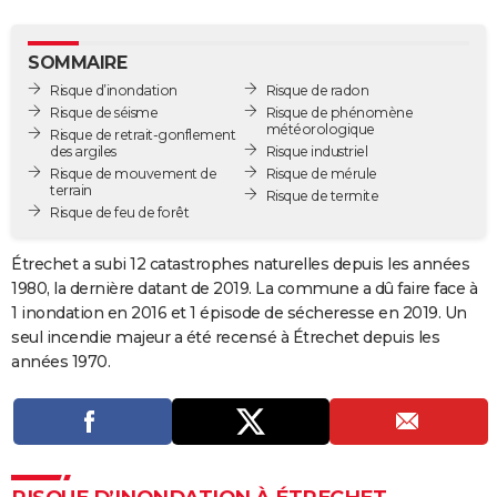
City break
Voyage de noces
Climat
Destinations
Voyage nature
Forum
+
PHOTO
SOMMAIRE
GUIDES D'ACHAT
Risque d’inondation
Risque de radon
Risque de séisme
Risque de phénomène
BONS PLANS
météorologique
Risque de retrait-gonflement
des argiles
Risque industriel
CARTE DE VOEUX
Risque de mouvement de
Risque de mérule
terrain
Risque de termite
Carte Bonne année
Carte Pâques
Carte de Noël
Carte Saint-Valentin
Carte d'anniversaire
DICTIONNAIRE
Risque de feu de forêt
Biographies
Expressions
Dictionnaire
Citations
Proverbes
PROGRAMME TV
Étrechet a subi 12 catastrophes naturelles depuis les années
1980, la dernière datant de 2019. La commune a dû faire face à
COPAINS D'AVANT
1 inondation en 2016 et 1 épisode de sécheresse en 2019. Un
seul incendie majeur a été recensé à Étrechet depuis les
Se connecter
Collèges
Universités
Service militaire
S'inscrire
Lycées
Primaires
Entreprises
Avis de recherche
AVIS DE DÉCÈS
années 1970.
FORUM
Lifestyle
Sport
Television
Cinema
Bricolage
Culture
Auto
Voyage