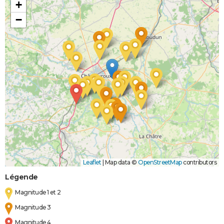
+
−
Leaflet
|
Map data ©
OpenStreetMap
contributors
Légende
Magnitude 1 et 2
Magnitude 3
Magnitude 4