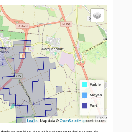
Faible
Moyen
Fort
Leaflet
|
Map data ©
OpenStreetMap
contributors