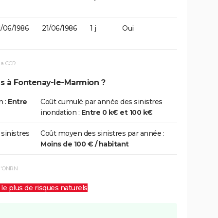
1/06/1986
21/06/1986
1 j
Oui
la CCR
ns à Fontenay-le-Marmion ?
n :
Entre
Coût cumulé par année des sinistres
inondation :
Entre 0 k€ et 100 k€
 sinistres
Coût moyen des sinistres par année :
Moins de 100 € / habitant
 l'ONRN
 le plus de risques naturels