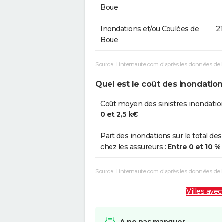
Boue
Inondations et/ou Coulées de
2
Boue
Source : Linternaute.com d'après les données de 
Quel est le coût des inondatio
Coût moyen des sinistres inondatio
0 et 2,5 k€
Part des inondations sur le total des
chez les assureurs :
Entre 0 et 10 %
Source : Linternaute.com d'après les données de
Villes avec
A ne pas manquer