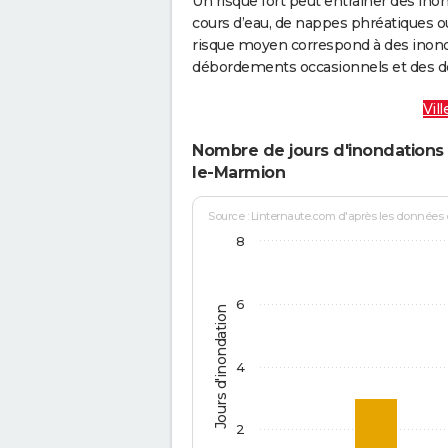
Un risque fort peut entraîner des in
cours d’eau, de nappes phréatiques 
risque moyen correspond à des inond
débordements occasionnels et des d
Vil
Nombre de jours d'inondations 
le-Marmion
Source : Linternaute.com d'après les données
8
6
Jours d'inondation
4
2