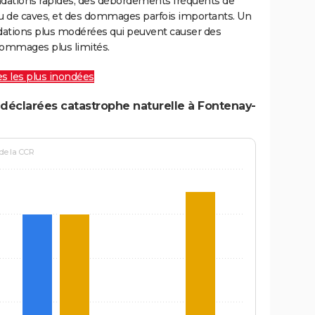
ondations rapides, des débordements fréquents de
ou de caves, et des dommages parfois importants. Un
ations plus modérées qui peuvent causer des
ommages plus limités.
les les plus inondées
déclarées catastrophe naturelle à Fontenay-
 de la CCR