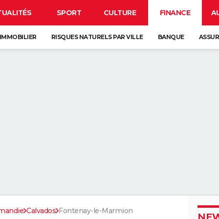
TUALITÉS
SPORT
CULTURE
FINANCE
A
IMMOBILIER
RISQUES NATURELS PAR VILLE
BANQUE
ASSU
mandie
Calvados
Fontenay-le-Marmion
NEW