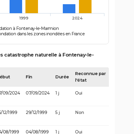
1999
2024
dation à Fontenay-le-Marmion
ondation dans les zones inondées en France
s catastrophe naturelle à Fontenay-le-
Reconnue par
ébut
Fin
Durée
l'état
7/09/2024
07/09/2024
1 j
Oui
5/12/1999
29/12/1999
5 j
Non
4/08/1999
04/08/1999
1 j
Oui