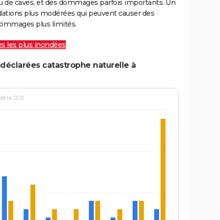
ou de caves, et des dommages parfois importants. Un
ations plus modérées qui peuvent causer des
ommages plus limités.
les les plus inondées
déclarées catastrophe naturelle à
 de la CCR