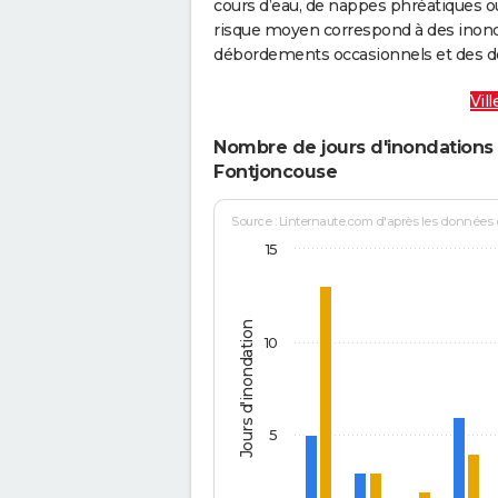
cours d’eau, de nappes phréatiques 
risque moyen correspond à des inond
débordements occasionnels et des d
Vil
Nombre de jours d'inondations 
Fontjoncouse
Source : Linternaute.com d'après les données
15
Jours d'inondation
10
5