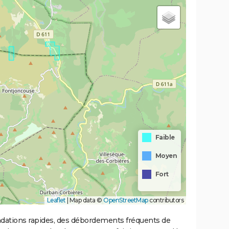
Faible
Moyen
Fort
Leaflet
|
Map data ©
OpenStreetMap
contributors
ondations rapides, des débordements fréquents de