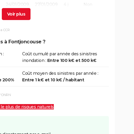
24/01/2009
27/01/2009
4 j
Non
29/01/2006
29/01/2006
1 j
Oui
la CCR
14/11/2005
15/11/2005
2 j
Oui
ns à Fontjoncouse ?
12/11/1999
14/11/1999
3 j
Oui
 :
Coût cumulé par année des sinistres
inondation :
Entre 100 k€ et 500 k€
06/12/1996
12/12/1996
7 j
Oui
Coût moyen des sinistres par année :
26/09/1992
27/09/1992
2 j
Oui
e 200%
Entre 1 k€ et 10 k€ / habitant
22/01/1992
25/01/1992
4 j
Oui
 l'ONRN
10/10/1987
10/10/1987
1 j
Oui
 le plus de risques naturels
12/10/1986
14/10/1986
3 j
Oui
06/11/1982
10/11/1982
5 j
Oui