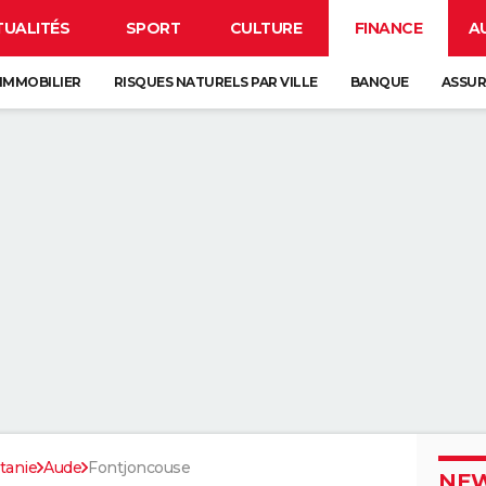
TUALITÉS
SPORT
CULTURE
FINANCE
A
IMMOBILIER
RISQUES NATURELS PAR VILLE
BANQUE
ASSU
tanie
Aude
Fontjoncouse
NEW