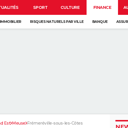
TUALITÉS
SPORT
CULTURE
FINANCE
A
IMMOBILIER
RISQUES NATURELS PAR VILLE
BANQUE
ASSU
d Est
Meuse
Frémeréville-sous-les-Côtes
NEW