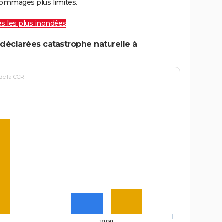
ommages plus limités.
les les plus inondées
déclarées catastrophe naturelle à
 de la CCR
1999