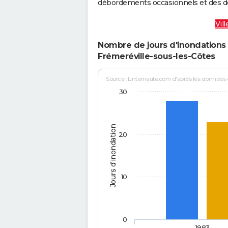
débordements occasionnels et des d
Vil
Nombre de jours d'inondations 
Frémeréville-sous-les-Côtes
Source : Linternaute.com d'après les données
30
Jours d'inondation
20
10
0
1983