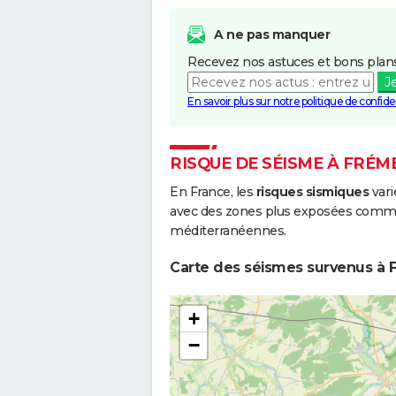
A ne pas manquer
Recevez nos astuces et bons plans
J
En savoir plus sur notre politique de confiden
RISQUE DE SÉISME À FRÉM
En France, les
risques sismiques
vari
avec des zones plus exposées comme 
méditerranéennes.
Carte des séismes survenus à F
+
−