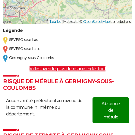
Leaflet
|
Map data ©
OpenStreetMap
contributors
Légende
SEVESO seuil bas
SEVESO seuil haut
Germigny-sous-Coulombs
Villes avec le plus de risque industriel
RISQUE DE MÉRULE À GERMIGNY-SOUS-
COULOMBS
Aucun arrêté préfectoral au niveau de
Absence
la commune, ni même du
de
département.
mérule