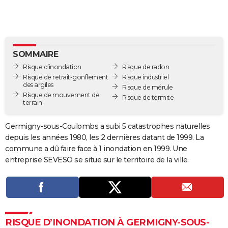
City break
Voyage de noces
Climat
Destinations
Voyage nature
Forum
+
PHOTO
GUIDES D'ACHAT
BONS PLANS
SOMMAIRE
Risque d’inondation
Risque de radon
CARTE DE VOEUX
Risque de retrait-gonflement
Risque industriel
des argiles
Risque de mérule
Carte Bonne année
Carte Pâques
Carte de Noël
Carte Saint-Valentin
Carte d'anniversaire
DICTIONNAIRE
Risque de mouvement de
Risque de termite
terrain
Biographies
Expressions
Dictionnaire
Citations
Proverbes
PROGRAMME TV
Germigny-sous-Coulombs a subi 5 catastrophes naturelles
COPAINS D'AVANT
depuis les années 1980, les 2 dernières datant de 1999. La
commune a dû faire face à 1 inondation en 1999. Une
Se connecter
Collèges
Universités
Service militaire
S'inscrire
Lycées
Primaires
Entreprises
Avis de recherche
AVIS DE DÉCÈS
entreprise SEVESO se situe sur le territoire de la ville.
FORUM
Lifestyle
Sport
Television
Cinema
Bricolage
Culture
Auto
Voyage
RISQUE D’INONDATION À GERMIGNY-SOUS-