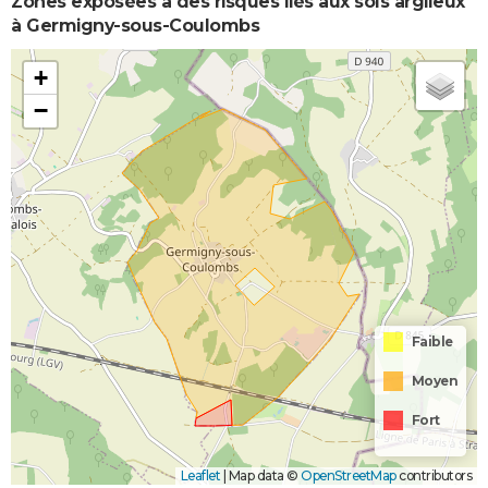
Zones exposées à des risques liés aux sols argileux
à Germigny-sous-Coulombs
+
−
Faible
Moyen
Fort
Leaflet
|
Map data ©
OpenStreetMap
contributors