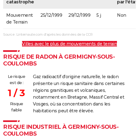
catastrophe
par l'état
Mouvement
25/12/1999
29/12/1999
5 j
Non
de Terrain
Source : Linternaute.com d'après les données de la CCR
Villes avec le plus de mouvements de terrain
RISQUE DE RADON À GERMIGNY-SOUS-
COULOMBS
Le risque
Gaz radioactif d'origine naturelle, le radon
est de :
présente un risque sanitaire dans certaines
1 / 3
régions granitiques et volcaniques,
notamment en Bretagne, Massif Central et
Risque
Vosges, où sa concentration dans les
faible
habitations peut être élevée.
RISQUE INDUSTRIEL À GERMIGNY-SOUS-
COULOMBS