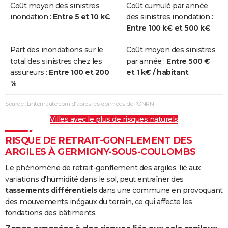
Coût moyen des sinistres
Coût cumulé par année
inondation :
Entre 5 et 10 k€
des sinistres inondation :
Entre 100 k€ et 500 k€
Part des inondations sur le
Coût moyen des sinistres
total des sinistres chez les
par année :
Entre 500 €
assureurs :
Entre 100 et 200
et 1 k€ / habitant
%
Source : Linternaute.com d'après les données de l'ONRN
Villes avec le plus de risques naturels
RISQUE DE RETRAIT-GONFLEMENT DES
ARGILES À GERMIGNY-SOUS-COULOMBS
Le phénomène de retrait-gonflement des argiles, lié aux
variations d'humidité dans le sol, peut entraîner des
tassements différentiels
dans une commune en provoquant
des mouvements inégaux du terrain, ce qui affecte les
fondations des bâtiments.