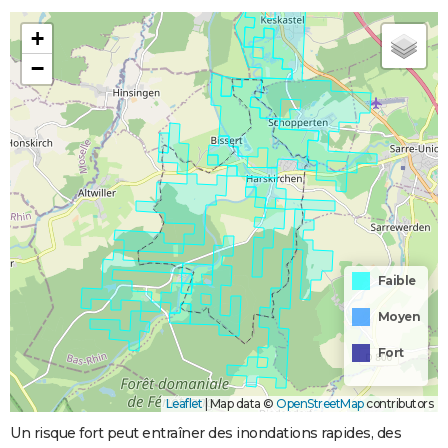
+
−
Faible
Moyen
Fort
Leaflet
|
Map data ©
OpenStreetMap
contributors
Un risque fort peut entraîner des inondations rapides, des