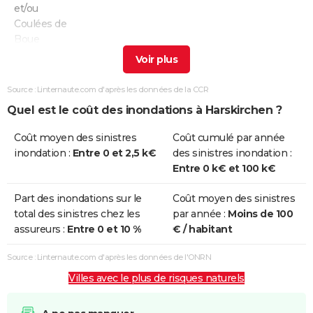
et/ou
Coulées de
Boue
Inondations
08/04/2022
09/04/2022
2 j
Oui
et/ou
Source : Linternaute.com d'après les données de la CCR
Coulées de
Quel est le coût des inondations à Harskirchen ?
Boue
Coût moyen des sinistres
Coût cumulé par année
Inondations
17/09/2007
18/09/2007
2 j
Oui
inondation :
Entre 0 et 2,5 k€
des sinistres inondation :
et/ou
Entre 0 k€ et 100 k€
Coulées de
Boue
Part des inondations sur le
Coût moyen des sinistres
total des sinistres chez les
par année :
Moins de 100
Inondations
29/12/2001
30/12/2001
2 j
Oui
assureurs :
Entre 0 et 10 %
€ / habitant
et/ou
Coulées de
Source : Linternaute.com d'après les données de l'ONRN
Boue
Villes avec le plus de risques naturels
Inondations
25/12/1999
29/12/1999
5 j
Non
et/ou