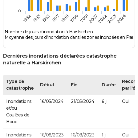
0
1993
1999
2022
1982
1997
2001
2023
1983
1998
2007
2024
Nombre de jours d'inondation à Harskirchen
Moyenne des jours d'inondation dans les zones inondées en Franc
Dernières inondations déclarées catastrophe
naturelle à Harskirchen
Type de
Recon
Début
Fin
Durée
catastrophe
par l'ét
Inondations
16/05/2024
21/05/2024
6 j
Oui
et/ou
Coulées de
Boue
Inondations
16/08/2023
16/08/2023
1 j
Oui