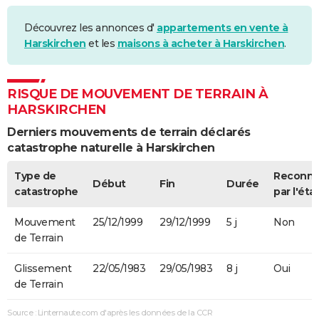
Découvrez les annonces d'
appartements en vente à
Harskirchen
et les
maisons à acheter à Harskirchen
.
RISQUE DE MOUVEMENT DE TERRAIN À
HARSKIRCHEN
Derniers mouvements de terrain déclarés
catastrophe naturelle à Harskirchen
Type de
Reconn
Début
Fin
Durée
catastrophe
par l'éta
Mouvement
25/12/1999
29/12/1999
5 j
Non
de Terrain
Glissement
22/05/1983
29/05/1983
8 j
Oui
de Terrain
Source : Linternaute.com d'après les données de la CCR