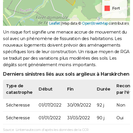
Fort
Leaflet
|
Map data ©
OpenStreetMap
contributors
Un risque fort signifie une menace accrue de mouvement du
sol avec un phénomène de fissuration des habitations. Les
nouveaux logements doivent prévoir des aménagements
spécifiques lors de leur construction. Un risque moyen de RGA
se traduit par des variations plus modérées des sols. Les
dégâts sont généralement moins importants.
Derniers sinistres liés aux sols argileux à Harskirchen
Type de
Recon
Début
Fin
Durée
catastrophe
par l'ét
Sécheresse
01/07/2022
30/09/2022
92 j
Non
Sécheresse
01/01/2022
31/03/2022
90 j
Oui
Source : Linternaute.com d'après les données de la CCR