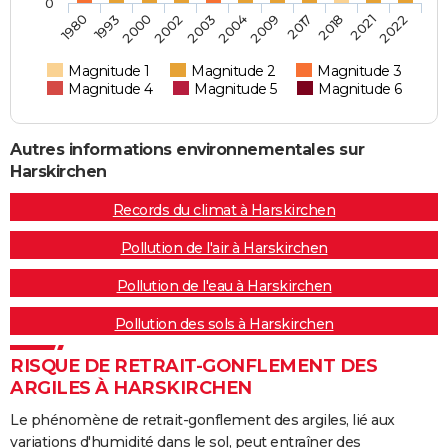
0
1980
2004
2022
2003
2021
2002
2018
2000
2017
1993
2009
Magnitude 1
Magnitude 2
Magnitude 3
Magnitude 4
Magnitude 5
Magnitude 6
Autres informations environnementales sur
Harskirchen
Records du climat à Harskirchen
Pollution de l'air à Harskirchen
Pollution de l'eau à Harskirchen
Pollution des sols à Harskirchen
RISQUE DE RETRAIT-GONFLEMENT DES
ARGILES À HARSKIRCHEN
Le phénomène de retrait-gonflement des argiles, lié aux
variations d'humidité dans le sol, peut entraîner des