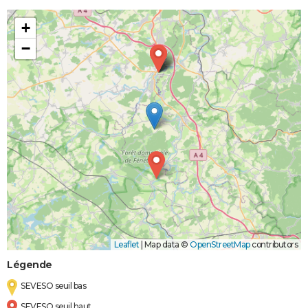
+
−
Leaflet
|
Map data ©
OpenStreetMap
contributors
Légende
SEVESO seuil bas
SEVESO seuil haut