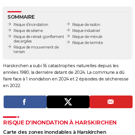
City break
Voyage de noces
Climat
Destinations
Voyage nature
Forum
+
PHOTO
SOMMAIRE
GUIDES D'ACHAT
Risque d’inondation
Risque de radon
Risque de séisme
Risque industriel
BONS PLANS
Risque de retrait-gonflement
Risque de mérule
des argiles
Risque de termite
CARTE DE VOEUX
Risque de mouvement de
terrain
Carte Bonne année
Carte Pâques
Carte de Noël
Carte Saint-Valentin
Carte d'anniversaire
DICTIONNAIRE
Harskirchen a subi 16 catastrophes naturelles depuis les
Biographies
Expressions
Dictionnaire
Citations
Proverbes
PROGRAMME TV
années 1980, la dernière datant de 2024. La commune a dû
faire face à 1 inondation en 2024 et 2 épisodes de sécheresse
COPAINS D'AVANT
en 2022.
Se connecter
Collèges
Universités
Service militaire
S'inscrire
Lycées
Primaires
Entreprises
Avis de recherche
AVIS DE DÉCÈS
FORUM
Lifestyle
Sport
Television
Cinema
Bricolage
Culture
Auto
Voyage
RISQUE D’INONDATION À HARSKIRCHEN
Carte des zones inondables à Harskirchen