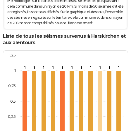
Méthodologie : Sur la carte, s'affichent les 50 séismes les plus puissants
de la commune dans un rayon de 20 km. Si moins de 50 séismes ont été
enregistrés, ils sont tous affichés. Sur le graphique ci-dessous, l'ensemble
des séismes enregistrés sur le territoire de la commune et dans un rayon
de 20 km sont comptabilisés. Source : franceseisme.fr
Liste de tous les séismes survenus à Harskirchen et
aux alentours
1,25
1
1
1
1
1
1
1
1
1
1
1
1
0,75
0,5
0,25