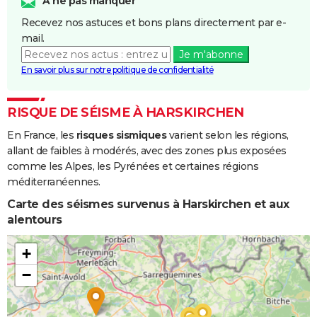
A ne pas manquer
Coulées de
Recevez nos astuces et bons plans directement par e-
Boue
mail.
Je m'abonne
Inondations
28/10/1998
31/10/1998
4 j
Oui
En savoir plus sur notre politique de confidentialité
et/ou
Coulées de
Boue
RISQUE DE SÉISME À HARSKIRCHEN
En France, les
risques sismiques
varient selon les régions,
Inondations
25/02/1997
27/02/1997
3 j
Oui
allant de faibles à modérés, avec des zones plus exposées
et/ou
comme les Alpes, les Pyrénées et certaines régions
Coulées de
méditerranéennes.
Boue
Carte des séismes survenus à Harskirchen et aux
Inondations
19/12/1993
23/12/1993
5 j
Oui
alentours
et/ou
Coulées de
+
Boue
−
Inondations
22/05/1983
29/05/1983
8 j
Oui
et/ou