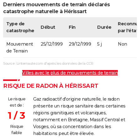
Derniers mouvements de terrain déclarés
catastrophe naturelle à Hérissart
Type de
Reconnu
Début
Fin
Durée
catastrophe
par l'état
Mouvement
25/12/1999
29/12/1999
5 j
Non
de Terrain
Source : Linternaute.com d'après les données de la CCR
Villes avec le plus de mouvements de terrain
RISQUE DE RADON À HÉRISSART
Le risque
Gaz radioactif d'origine naturelle, le radon
est de :
présente un risque sanitaire dans certaines
1 / 3
régions granitiques et volcaniques,
notamment en Bretagne, Massif Central et
Risque
Vosges, où sa concentration dans les
faible
habitations peut être élevée.