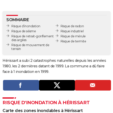
City break
Voyage de noces
Climat
Destinations
Voyage nature
Forum
+
PHOTO
GUIDES D'ACHAT
SOMMAIRE
Risque d’inondation
Risque de radon
BONS PLANS
Risque de séisme
Risque industriel
Risque de retrait-gonflement
Risque de mérule
CARTE DE VOEUX
des argiles
Risque de termite
Risque de mouvement de
Carte Bonne année
Carte Pâques
Carte de Noël
Carte Saint-Valentin
Carte d'anniversaire
DICTIONNAIRE
terrain
Biographies
Expressions
Dictionnaire
Citations
Proverbes
PROGRAMME TV
Hérissart a subi 2 catastrophes naturelles depuis les années
1980, les 2 dernières datant de 1999. La commune a dû faire
COPAINS D'AVANT
face à 1 inondation en 1999.
Se connecter
Collèges
Universités
Service militaire
S'inscrire
Lycées
Primaires
Entreprises
Avis de recherche
AVIS DE DÉCÈS
FORUM
Lifestyle
Sport
Television
Cinema
Bricolage
Culture
Auto
Voyage
RISQUE D’INONDATION À HÉRISSART
Carte des zones inondables à Hérissart