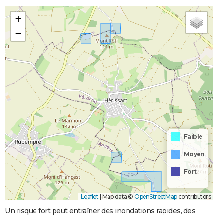
+
−
Faible
Moyen
Fort
Leaflet
|
Map data ©
OpenStreetMap
contributors
Un risque fort peut entraîner des inondations rapides, des