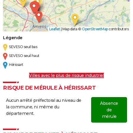
Leaflet
|
Map data ©
OpenStreetMap
contributors
Légende
SEVESO seuil bas
SEVESO seuil haut
Hérissart
Villes avec le plus de risque industriel
RISQUE DE MÉRULE À HÉRISSART
Aucun arrêté préfectoral au niveau de
Absence
la commune, ni même du
de
département.
mérule