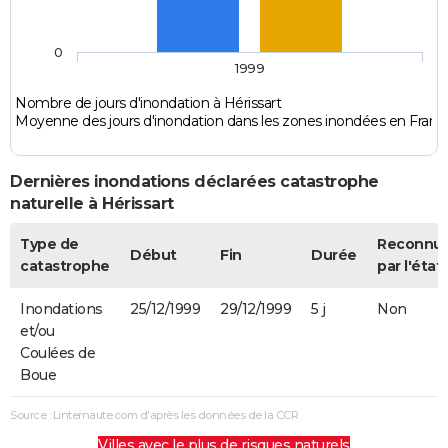
0
1999
Nombre de jours d'inondation à Hérissart
Moyenne des jours d'inondation dans les zones inondées en Franc
Dernières inondations déclarées catastrophe
naturelle à Hérissart
Type de
Reconnu
Début
Fin
Durée
catastrophe
par l'état
Inondations
25/12/1999
29/12/1999
5 j
Non
et/ou
Coulées de
Boue
Source : Linternaute.com d'après les données de la CCR
Villes avec le plus de risques naturels