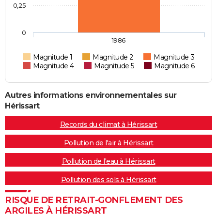
0,25
0
1986
Magnitude 1
Magnitude 2
Magnitude 3
Magnitude 4
Magnitude 5
Magnitude 6
Autres informations environnementales sur
Hérissart
Records du climat à Hérissart
Pollution de l'air à Hérissart
Pollution de l'eau à Hérissart
Pollution des sols à Hérissart
RISQUE DE RETRAIT-GONFLEMENT DES
ARGILES À HÉRISSART