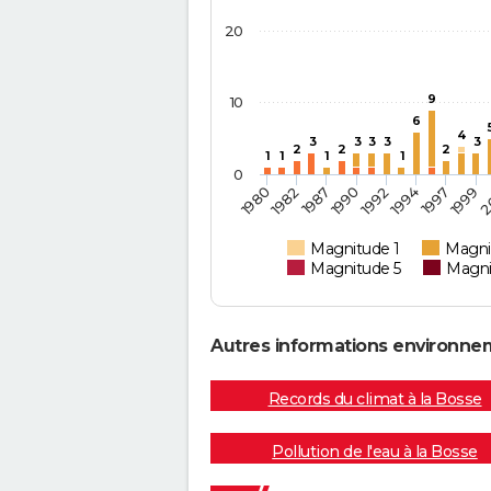
20
9
10
6
4
3
3
3
3
3
2
2
2
1
1
1
1
0
1992
1994
1980
1997
1982
1999
1987
2
1990
Magnitude 1
Magni
Magnitude 5
Magni
Autres informations environne
Records du climat à la Bosse
Pollution de l'eau à la Bosse