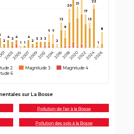
22
21
20
17
13
13
9
8
7
7
5
4
4
4
3
3
3
3
2
2
2
1
1
1
2005
2018
2007
2020
2009
2022
2012
2024
001
2014
2026
2003
2016
tude 2
Magnitude 3
Magnitude 4
tude 6
mentales sur La Bosse
Pollution de l'air à la Bosse
Pollution des sols à la Bosse