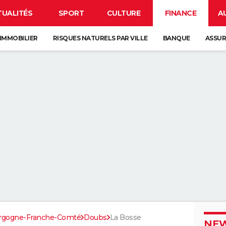
TUALITÉS
SPORT
CULTURE
FINANCE
A
IMMOBILIER
RISQUES NATURELS PAR VILLE
BANQUE
ASSU
rgogne-Franche-Comté
Doubs
La Bosse
NEW