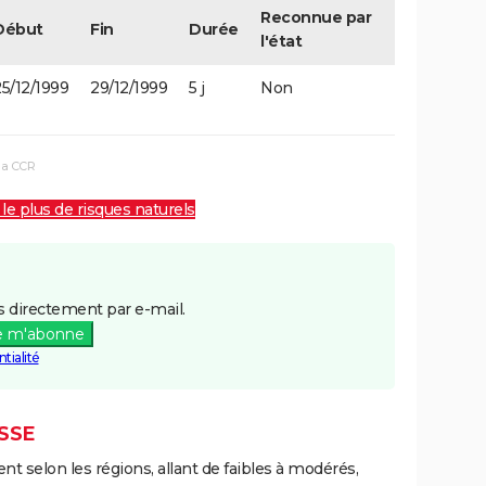
Reconnue par
Début
Fin
Durée
l'état
5/12/1999
29/12/1999
5 j
Non
la CCR
 le plus de risques naturels
 directement par e-mail.
e m'abonne
tialité
SSE
ent selon les régions, allant de faibles à modérés,