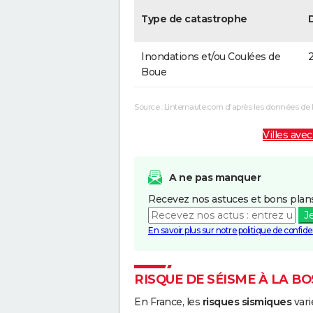
Type de catastrophe
Inondations et/ou Coulées de
2
Boue
Source : Linternaute.com d'après les données de 
Villes avec
A ne pas manquer
Recevez nos astuces et bons plans
J
En savoir plus sur notre politique de confiden
RISQUE DE SÉISME À LA BO
En France, les
risques sismiques
vari