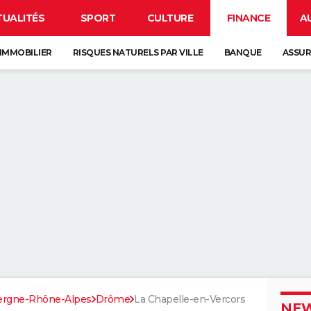
TUALITÉS
SPORT
CULTURE
FINANCE
A
IMMOBILIER
RISQUES NATURELS PAR VILLE
BANQUE
ASSU
ergne-Rhône-Alpes
Drôme
La Chapelle-en-Vercors
NEW