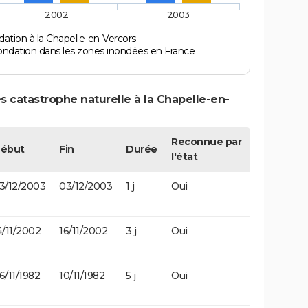
2002
2003
ation à la Chapelle-en-Vercors
ondation dans les zones inondées en France
s catastrophe naturelle à la Chapelle-en-
Reconnue par
ébut
Fin
Durée
l'état
3/12/2003
03/12/2003
1 j
Oui
4/11/2002
16/11/2002
3 j
Oui
6/11/1982
10/11/1982
5 j
Oui