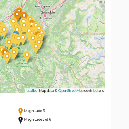
Leaflet
|
Map data ©
OpenStreetMap
contributors
Magnitude 3
Magnitude 5 et 6