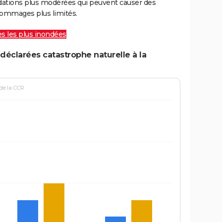
ations plus modérées qui peuvent causer des
ommages plus limités.
les les plus inondées
déclarées catastrophe naturelle à la
 de la CCR