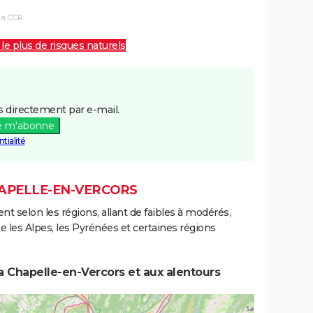
la CCR
 le plus de risques naturels
 directement par e-mail.
e m'abonne
tialité
HAPELLE-EN-VERCORS
ent selon les régions, allant de faibles à modérés,
les Alpes, les Pyrénées et certaines régions
a Chapelle-en-Vercors et aux alentours