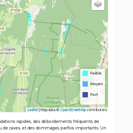
Faible
Moyen
Fort
Leaflet
|
Map data ©
OpenStreetMap
contributors
ondations rapides, des débordements fréquents de
ou de caves, et des dommages parfois importants. Un