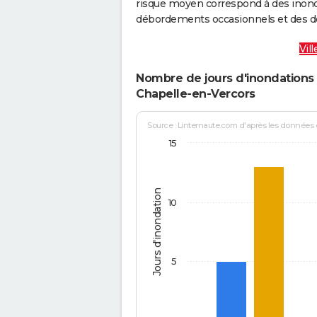
risque moyen correspond à des inond
débordements occasionnels et des d
Vil
Nombre de jours d'inondations 
Chapelle-en-Vercors
Source : Linternaute.com d'après les données
15
Jours d'inondation
10
5