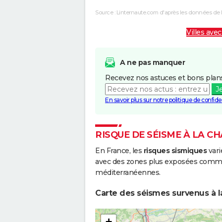
Source : Linternaute.com d'après les données de 
Villes avec
A ne pas manquer
Recevez nos astuces et bons plans
J
En savoir plus sur notre politique de confiden
RISQUE DE SÉISME À LA C
En France, les
risques sismiques
vari
avec des zones plus exposées comme 
méditerranéennes.
Carte des séismes survenus à l
+