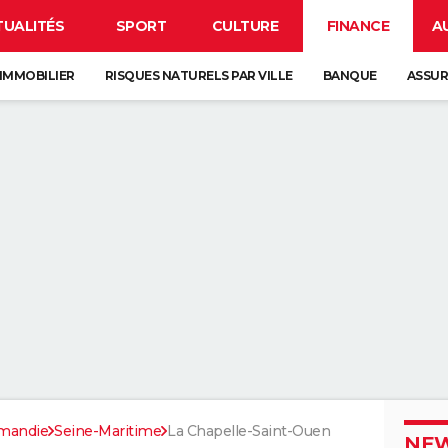
TUALITÉS
SPORT
CULTURE
FINANCE
A
IMMOBILIER
RISQUES NATURELS PAR VILLE
BANQUE
ASSU
mandie
Seine-Maritime
La Chapelle-Saint-Ouen
NEW