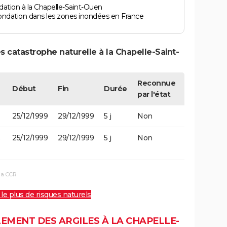
ation à la Chapelle-Saint-Ouen
ondation dans les zones inondées en France
 catastrophe naturelle à la Chapelle-Saint-
Reconnue
Début
Fin
Durée
par l'état
25/12/1999
29/12/1999
5 j
Non
25/12/1999
29/12/1999
5 j
Non
la CCR
 le plus de risques naturels
EMENT DES ARGILES À LA CHAPELLE-