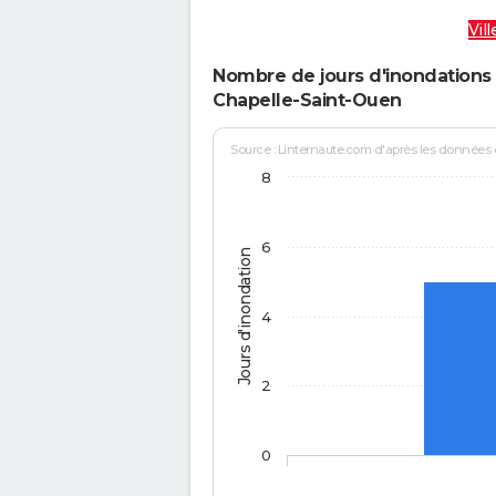
Vil
Nombre de jours d'inondations 
Chapelle-Saint-Ouen
Source : Linternaute.com d'après les données
8
6
Jours d'inondation
4
2
0