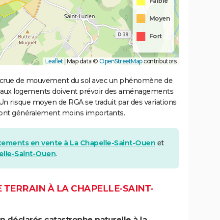
Faible
Moyen
Fort
Leaflet
|
Map data ©
OpenStreetMap
contributors
 accrue de mouvement du sol avec un phénomène de
uveaux logements doivent prévoir des aménagements
. Un risque moyen de RGA se traduit par des variations
sont généralement moins importants.
tements en vente à La Chapelle-Saint-Ouen
et
elle-Saint-Ouen
.
 TERRAIN À LA CHAPELLE-SAINT-
 déclarés catastrophe naturelle à la