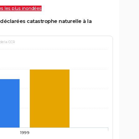
les les plus inondées
déclarées catastrophe naturelle à la
 de la CCR
1999