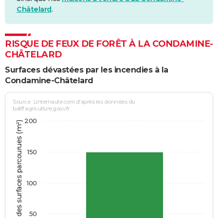
Châtelard
.
RISQUE DE FEUX DE FORÊT À LA CONDAMINE-
CHÂTELARD
Surfaces dévastées par les incendies à la
Condamine-Châtelard
Source : Linternaute.com d'après les données du
bdiff.agriculture.gouv.fr
200
Somme des surfaces parcourues (m²)
150
100
50