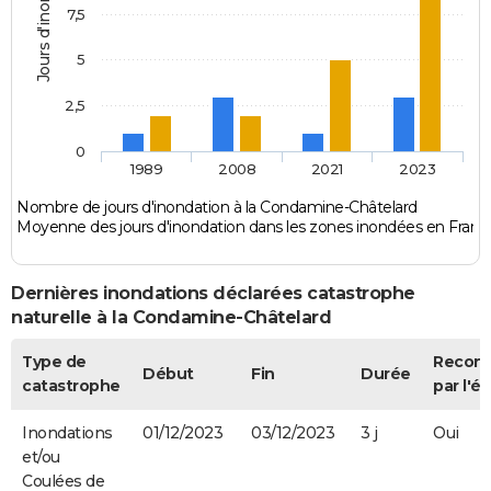
Jours d'inondation
7,5
5
2,5
0
1989
2008
2021
2023
Nombre de jours d'inondation à la Condamine-Châtelard
Moyenne des jours d'inondation dans les zones inondées en Franc
Dernières inondations déclarées catastrophe
naturelle à la Condamine-Châtelard
Type de
Recon
Début
Fin
Durée
catastrophe
par l'ét
Inondations
01/12/2023
03/12/2023
3 j
Oui
et/ou
Coulées de