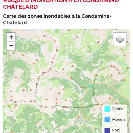
RISQUE D’INONDATION À LA CONDAMINE-
CHÂTELARD
Carte des zones inondables à la Condamine-
Châtelard
+
−
Faible
Moyen
Fort