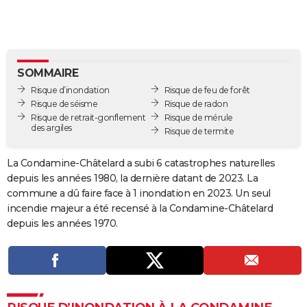
City break
Voyage de noces
Climat
Destinations
Voyage nature
Forum
+
PHOTO
GUIDES D'ACHAT
BONS PLANS
SOMMAIRE
Risque d’inondation
Risque de feu de forêt
CARTE DE VOEUX
Risque de séisme
Risque de radon
Risque de retrait-gonflement
Risque de mérule
Carte Bonne année
Carte Pâques
Carte de Noël
Carte Saint-Valentin
Carte d'anniversaire
DICTIONNAIRE
des argiles
Risque de termite
Biographies
Expressions
Dictionnaire
Citations
Proverbes
PROGRAMME TV
La Condamine-Châtelard a subi 6 catastrophes naturelles
depuis les années 1980, la dernière datant de 2023. La
COPAINS D'AVANT
commune a dû faire face à 1 inondation en 2023. Un seul
incendie majeur a été recensé à la Condamine-Châtelard
Se connecter
Collèges
Universités
Service militaire
S'inscrire
Lycées
Primaires
Entreprises
Avis de recherche
AVIS DE DÉCÈS
depuis les années 1970.
FORUM
Lifestyle
Sport
Television
Cinema
Bricolage
Culture
Auto
Voyage