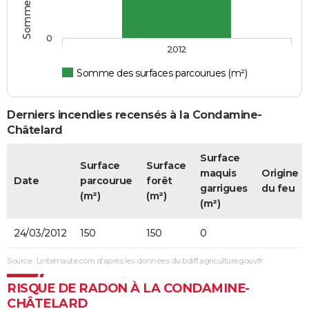
0
2012
Somme des surfaces parcourues (m²)
Derniers incendies recensés à la Condamine-
Châtelard
Surface
Surface
Surface
maquis
Origine
Date
parcourue
forêt
garrigues
du feu
(m²)
(m²)
(m²)
24/03/2012
150
150
0
Source : Linternaute.com d'après les données du bdiff.agriculture.gouv.fr
RISQUE DE RADON À LA CONDAMINE-
CHÂTELARD