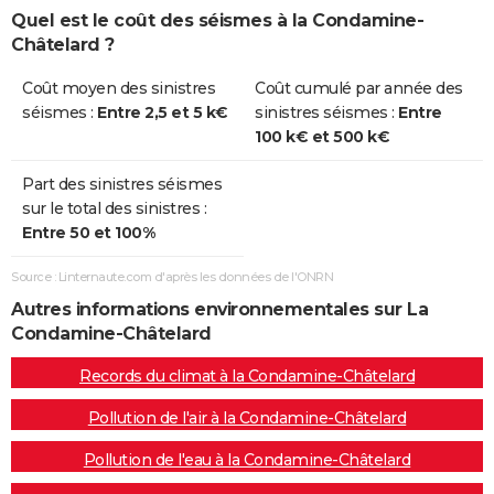
Quel est le coût des séismes à la Condamine-
Châtelard ?
Coût moyen des sinistres
Coût cumulé par année des
séismes :
Entre 2,5 et 5 k€
sinistres séismes :
Entre
100 k€ et 500 k€
Part des sinistres séismes
sur le total des sinistres :
Entre 50 et 100%
Source : Linternaute.com d'après les données de l'ONRN
Autres informations environnementales sur La
Condamine-Châtelard
Records du climat à la Condamine-Châtelard
Pollution de l'air à la Condamine-Châtelard
Pollution de l'eau à la Condamine-Châtelard