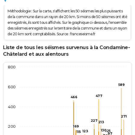
Méthodologie : Sur la carte, s'affichent les 50 séismes les plus puissants
de la commune dans un rayon de 20 km. Si moins de 50 séismes ont été
enregistrés, ils sont tous affichés. Sur le graphique ci-dessous, l'ensemble
des séismes enregistrés sur le territoire de la commune et dans un rayon
de 20 km sont comptabilisés. Source : franceseisme.fr
Liste de tous les séismes survenus à la Condamine-
Châtelard et aux alentours
800
589
600
477
466
400
271
227
213
200
169
130
125
123
115
97