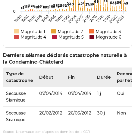
76
68
58
54
56
53
51
49
49
42
40
39
37
30
28
26
28
27
24
20
21
20
19
19
15
14
15
16
11
10
8
10
8
5
1
0
1983
1998
2013
1986
2001
2016
1989
2004
2019
1992
2007
2022
1980
1995
2010
2025
Magnitude 1
Magnitude 2
Magnitude 3
Magnitude 4
Magnitude 5
Magnitude 6
Derniers séismes déclarés catastrophe naturelle à
la Condamine-Châtelard
Type de
Reconn
Début
Fin
Durée
catastrophe
par l'éta
Secousse
07/04/2014
07/04/2014
1 j
Oui
Sismique
Secousse
26/02/2012
26/03/2012
30 j
Non
Sismique
Source : Linternaute.com d'après les données de la CCR