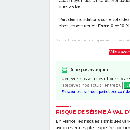
Coût moyen des sinistres inondatio
0 et 2,5 k€
Part des inondations sur le total des
chez les assureurs :
Entre 0 et 10 %
Source : Linternaute.com d'après les données de
Villes avec
A ne pas manquer
Recevez nos astuces et bons plans
J
En savoir plus sur notre politique de confiden
RISQUE DE SÉISME À VAL 
En France, les
risques sismiques
vari
avec des zones plus exposées comme 