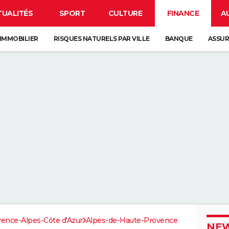
TUALITÉS
SPORT
CULTURE
FINANCE
A
IMMOBILIER
RISQUES NATURELS PAR VILLE
BANQUE
ASSU
ence-Alpes-Côte d'Azur
Alpes-de-Haute-Provence
NEW