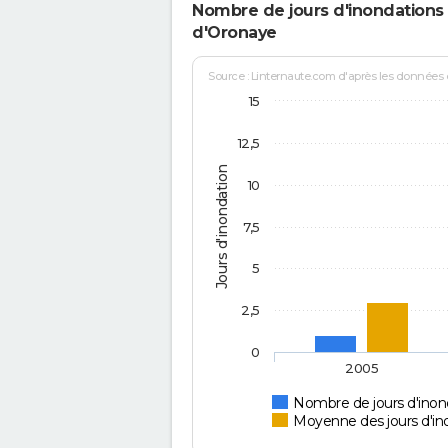
Nombre de jours d'inondations 
d'Oronaye
Source : Linternaute.com d'après les données
15
12,5
Jours d'inondation
10
7,5
5
2,5
0
2005
Nombre de jours d'inon
Moyenne des jours d'in