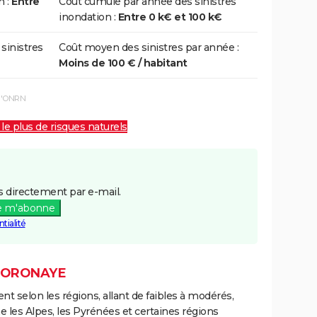
n :
Entre
Coût cumulé par année des sinistres
inondation :
Entre 0 k€ et 100 k€
 sinistres
Coût moyen des sinistres par année :
Moins de 100 € / habitant
 l'ONRN
 le plus de risques naturels
 directement par e-mail.
e m'abonne
tialité
D'ORONAYE
ent selon les régions, allant de faibles à modérés,
les Alpes, les Pyrénées et certaines régions