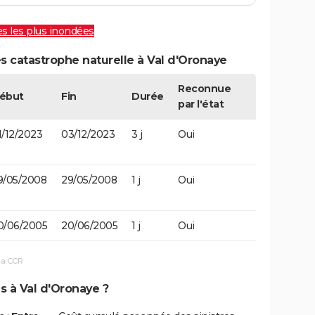
les les plus inondées
s catastrophe naturelle à Val d'Oronaye
Reconnue
ébut
Fin
Durée
par l'état
1/12/2023
03/12/2023
3 j
Oui
9/05/2008
29/05/2008
1 j
Oui
0/06/2005
20/06/2005
1 j
Oui
la CCR
s à Val d'Oronaye ?