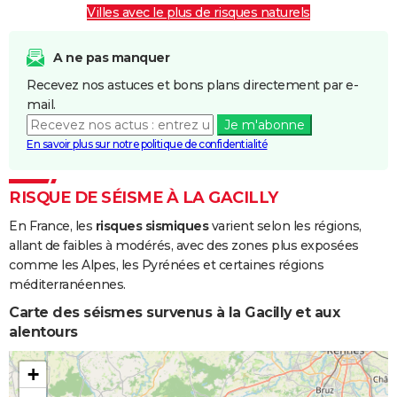
Villes avec le plus de risques naturels
Inondations
17/01/1995
31/01/1995
15 j
Oui
et/ou
A ne pas manquer
Coulées de
Recevez nos astuces et bons plans directement par e-
Boue
mail.
Je m'abonne
Inondations
15/01/1988
25/02/1988
42 j
Oui
En savoir plus sur notre politique de confidentialité
et/ou
Coulées de
Boue
RISQUE DE SÉISME À LA GACILLY
En France, les
risques sismiques
varient selon les régions,
allant de faibles à modérés, avec des zones plus exposées
comme les Alpes, les Pyrénées et certaines régions
méditerranéennes.
Carte des séismes survenus à la Gacilly et aux
alentours
+