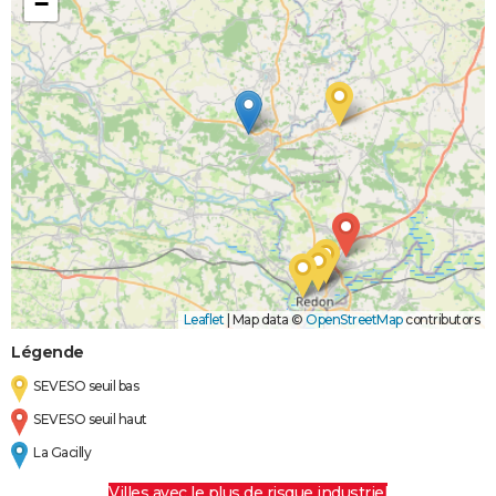
−
Leaflet
|
Map data ©
OpenStreetMap
contributors
Légende
SEVESO seuil bas
SEVESO seuil haut
La Gacilly
Villes avec le plus de risque industriel