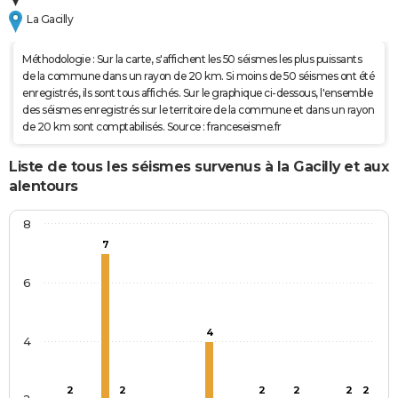
La Gacilly
Méthodologie : Sur la carte, s'affichent les 50 séismes les plus puissants
de la commune dans un rayon de 20 km. Si moins de 50 séismes ont été
enregistrés, ils sont tous affichés. Sur le graphique ci-dessous, l'ensemble
des séismes enregistrés sur le territoire de la commune et dans un rayon
de 20 km sont comptabilisés. Source : franceseisme.fr
Liste de tous les séismes survenus à la Gacilly et aux
alentours
8
7
6
4
4
2
2
2
2
2
2