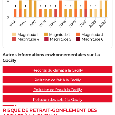
2
1
1
1
1
1
1
1
1
1
1
1
0
2004
2006
2009
2018
2023
2026
1982
1994
1997
2001
Magnitude 1
Magnitude 2
Magnitude 3
Magnitude 4
Magnitude 5
Magnitude 6
Autres informations environnementales sur La
Gacilly
Records du climat à la Gacilly
Pollution de l'air à la Gacilly
Pollution de l'eau à la Gacilly
Pollution des sols à la Gacilly
RISQUE DE RETRAIT-GONFLEMENT DES