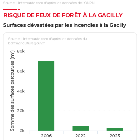
Source : Linternaute.com d'après les données de l'ONRN
RISQUE DE FEUX DE FORÊT À LA GACILLY
Surfaces dévastées par les incendies à la Gacilly
Source : Linternaute.com d'après les données du
bdiff.agriculture.gouv.fr
80k
Somme des surfaces parcourues (m²)
60k
40k
20k
0k
2006
2022
2023