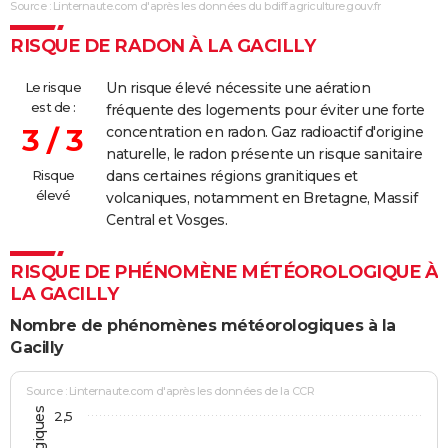
Source : Linternaute.com d'après les données du bdiff.agriculture.gouv.fr
14/08/2006
50 000
50 000
0
RISQUE DE RADON À LA GACILLY
24/07/2006
20 000
20 000
0
Le risque
Un risque élevé nécessite une aération
est de :
fréquente des logements pour éviter une forte
3 / 3
concentration en radon. Gaz radioactif d'origine
naturelle, le radon présente un risque sanitaire
Risque
dans certaines régions granitiques et
élevé
volcaniques, notamment en Bretagne, Massif
Central et Vosges.
RISQUE DE PHÉNOMÈNE MÉTÉOROLOGIQUE À
LA GACILLY
Nombre de phénomènes météorologiques à la
Gacilly
Source : Linternaute.com d'après les données de la CCR
2,5