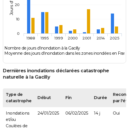
20
10
0
1988
1995
1999
2000
2001
2014
2025
Nombre de jours d'inondation à la Gacilly
Moyenne des jours d'inondation dans les zones inondées en Franc
Dernières inondations déclarées catastrophe
naturelle à la Gacilly
Type de
Recon
Début
Fin
Durée
catastrophe
par l'ét
Inondations
24/01/2025
06/02/2025
14 j
Oui
et/ou
Coulées de