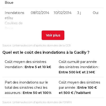
Boue
Inondations
08/02/2014
10/02/2014
3 j
Oui
et/ou
Coulées de
Boue
Inondations
05/01/2001
05/01/2001
1 j
Oui
et/ou
Source : Linternaute.com d'après les données de la CCR
Coulées de
Quel est le coût des inondations à la Gacilly ?
Boue
Coût moyen des sinistres
Coût cumulé par année
Inondations
12/12/2000
13/12/2000
2 j
Oui
inondation :
Entre 5 et 10 k€
des sinistres inondation :
et/ou
Entre 500 k€ et 2 M€
Coulées de
Boue
Part des inondations sur le
Coût moyen des sinistres
total des sinistres chez les
par année :
Entre 100 €
Inondations
25/12/1999
29/12/1999
5 j
Non
assureurs :
Entre 50 et 100%
et 500 € / habitant
et/ou
Coulées de
Source : Linternaute.com d'après les données de l'ONRN
Boue