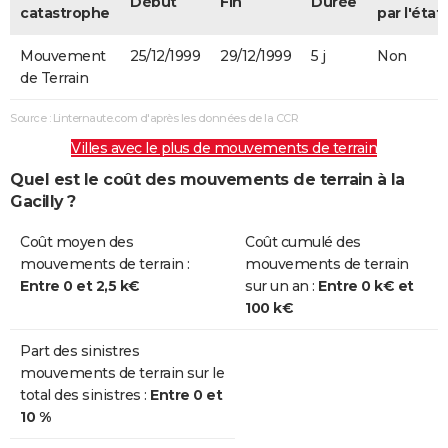
Début
Fin
Durée
catastrophe
par l'état
Mouvement
25/12/1999
29/12/1999
5 j
Non
de Terrain
Source : Linternaute.com d'après les données de la CCR
Villes avec le plus de mouvements de terrain
Quel est le coût des mouvements de terrain à la
Gacilly ?
Coût moyen des
Coût cumulé des
mouvements de terrain :
mouvements de terrain
Entre 0 et 2,5 k€
sur un an :
Entre 0 k€ et
100 k€
Part des sinistres
mouvements de terrain sur le
total des sinistres :
Entre 0 et
10 %