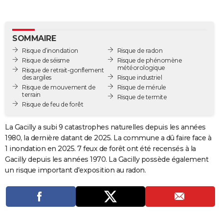
City break
Voyage de noces
Climat
Destinations
Voyage nature
Forum
+
PHOTO
GUIDES D'ACHAT
SOMMAIRE
Risque d’inondation
Risque de radon
BONS PLANS
Risque de séisme
Risque de phénomène
météorologique
Risque de retrait-gonflement
CARTE DE VOEUX
des argiles
Risque industriel
Risque de mouvement de
Risque de mérule
Carte Bonne année
Carte Pâques
Carte de Noël
Carte Saint-Valentin
Carte d'anniversaire
DICTIONNAIRE
terrain
Risque de termite
Risque de feu de forêt
Biographies
Expressions
Dictionnaire
Citations
Proverbes
PROGRAMME TV
La Gacilly a subi 9 catastrophes naturelles depuis les années
COPAINS D'AVANT
1980, la dernière datant de 2025. La commune a dû faire face à
1 inondation en 2025. 7 feux de forêt ont été recensés à la
Se connecter
Collèges
Universités
Service militaire
S'inscrire
Lycées
Primaires
Entreprises
Avis de recherche
AVIS DE DÉCÈS
Gacilly depuis les années 1970. La Gacilly possède également
un risque important d'exposition au radon.
FORUM
Lifestyle
Sport
Television
Cinema
Bricolage
Culture
Auto
Voyage