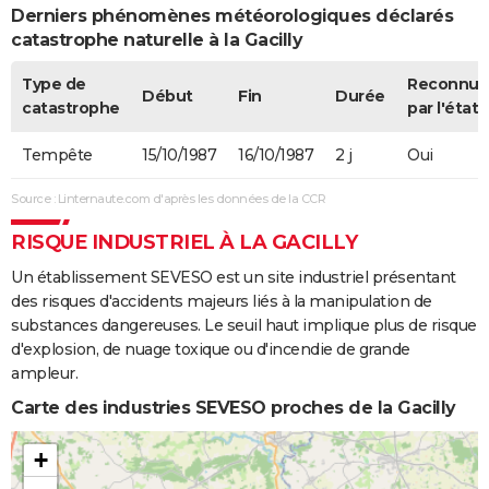
Derniers phénomènes météorologiques déclarés
catastrophe naturelle à la Gacilly
Type de
Reconnue
Début
Fin
Durée
catastrophe
par l'état
Tempête
15/10/1987
16/10/1987
2 j
Oui
Source : Linternaute.com d'après les données de la CCR
RISQUE INDUSTRIEL À LA GACILLY
Un établissement SEVESO est un site industriel présentant
des risques d'accidents majeurs liés à la manipulation de
substances dangereuses. Le seuil haut implique plus de risque
d'explosion, de nuage toxique ou d'incendie de grande
ampleur.
Carte des industries SEVESO proches de la Gacilly
+