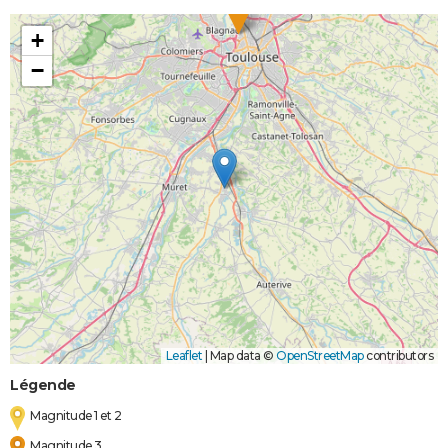
+
−
Leaflet
|
Map data ©
OpenStreetMap
contributors
Légende
Magnitude 1 et 2
Magnitude 3