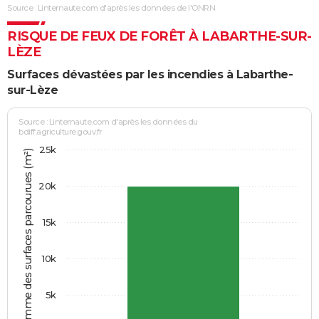
Source : Linternaute.com d'après les données de l'ONRN
RISQUE DE FEUX DE FORÊT À LABARTHE-SUR-
LÈZE
Surfaces dévastées par les incendies à Labarthe-
sur-Lèze
Source : Linternaute.com d'après les données du
bdiff.agriculture.gouv.fr
25k
Somme des surfaces parcourues (m²)
20k
15k
10k
5k