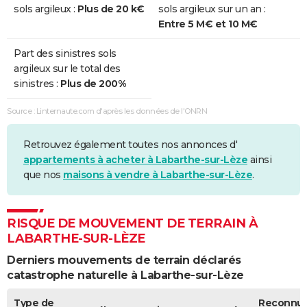
sols argileux :
Plus de 20 k€
sols argileux sur un an :
Sécheresse
01/04/2015
30/09/2015
183 j
Oui
Entre 5 M€ et 10 M€
Sécheresse
01/05/2011
30/09/2011
153 j
Oui
Part des sinistres sols
argileux sur le total des
Sécheresse
01/05/2009
01/09/2009
124 j
Non
sinistres :
Plus de 200%
Sécheresse
01/05/2006
31/08/2006
123 j
Non
Source : Linternaute.com d'après les données de l'ONRN
Sécheresse
01/07/2003
30/09/2003
92 j
Oui
Retrouvez également toutes nos annonces d'
Sécheresse
01/01/1990
31/03/1994
1551 j
Oui
appartements à acheter à Labarthe-sur-Lèze
ainsi
que nos
maisons à vendre à Labarthe-sur-Lèze
.
RISQUE DE MOUVEMENT DE TERRAIN À
LABARTHE-SUR-LÈZE
Derniers mouvements de terrain déclarés
catastrophe naturelle à Labarthe-sur-Lèze
Type de
Reconnu