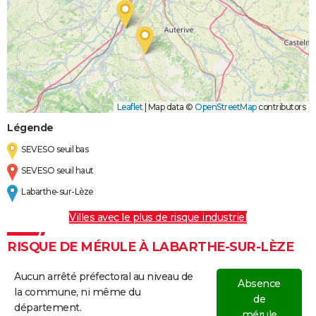
Leaflet
|
Map data ©
OpenStreetMap
contributors
Légende
SEVESO seuil bas
SEVESO seuil haut
Labarthe-sur-Lèze
Villes avec le plus de risque industriel
RISQUE DE MÉRULE À LABARTHE-SUR-LÈZE
Aucun arrêté préfectoral au niveau de
Absence
la commune, ni même du
de
département.
mérule