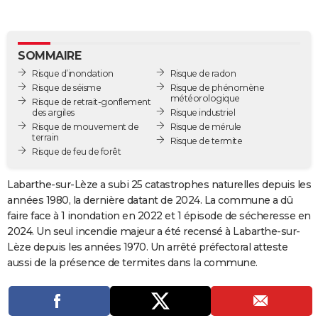
City break
Voyage de noces
Climat
Destinations
Voyage nature
Forum
+
PHOTO
GUIDES D'ACHAT
SOMMAIRE
Risque d’inondation
Risque de radon
BONS PLANS
Risque de séisme
Risque de phénomène
météorologique
Risque de retrait-gonflement
CARTE DE VOEUX
des argiles
Risque industriel
Risque de mouvement de
Risque de mérule
Carte Bonne année
Carte Pâques
Carte de Noël
Carte Saint-Valentin
Carte d'anniversaire
DICTIONNAIRE
terrain
Risque de termite
Risque de feu de forêt
Biographies
Expressions
Dictionnaire
Citations
Proverbes
PROGRAMME TV
Labarthe-sur-Lèze a subi 25 catastrophes naturelles depuis les
COPAINS D'AVANT
années 1980, la dernière datant de 2024. La commune a dû
faire face à 1 inondation en 2022 et 1 épisode de sécheresse en
Se connecter
Collèges
Universités
Service militaire
S'inscrire
Lycées
Primaires
Entreprises
Avis de recherche
AVIS DE DÉCÈS
2024. Un seul incendie majeur a été recensé à Labarthe-sur-
Lèze depuis les années 1970. Un arrêté préfectoral atteste
FORUM
aussi de la présence de termites dans la commune.
Lifestyle
Sport
Television
Cinema
Bricolage
Culture
Auto
Voyage