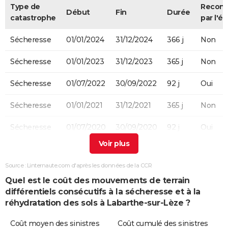
Type de
Recon
Début
Fin
Durée
catastrophe
par l'ét
Sécheresse
01/01/2024
31/12/2024
366 j
Non
Sécheresse
01/01/2023
31/12/2023
365 j
Non
Sécheresse
01/07/2022
30/09/2022
92 j
Oui
Sécheresse
01/01/2021
31/12/2021
365 j
Non
Sécheresse
01/07/2020
30/09/2020
92 j
Oui
Sécheresse
01/01/2019
31/12/2019
365 j
Non
Source : Linternaute.com d'après les données de la CCR
Sécheresse
01/04/2018
31/10/2018
214 j
Non
Quel est le coût des mouvements de terrain
différentiels consécutifs à la sécheresse et à la
Sécheresse
01/04/2017
31/12/2017
275 j
Oui
réhydratation des sols à Labarthe-sur-Lèze ?
Sécheresse
01/04/2016
30/09/2016
183 j
Oui
Coût moyen des sinistres
Coût cumulé des sinistres