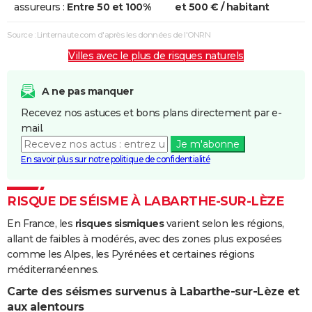
assureurs :
Entre 50 et 100%
et 500 € / habitant
Coulées de
Boue
Source : Linternaute.com d'après les données de l'ONRN
Villes avec le plus de risques naturels
Inondations
22/09/1993
26/09/1993
5 j
Oui
et/ou
Coulées de
A ne pas manquer
Boue
Recevez nos astuces et bons plans directement par e-
mail.
Inondations
09/06/1992
13/06/1992
5 j
Oui
Je m'abonne
et/ou
En savoir plus sur notre politique de confidentialité
Coulées de
Boue
RISQUE DE SÉISME À LABARTHE-SUR-LÈZE
Inondations
06/11/1982
10/11/1982
5 j
Oui
En France, les
risques sismiques
varient selon les régions,
et/ou
allant de faibles à modérés, avec des zones plus exposées
Coulées de
comme les Alpes, les Pyrénées et certaines régions
Boue
méditerranéennes.
Carte des séismes survenus à Labarthe-sur-Lèze et
aux alentours