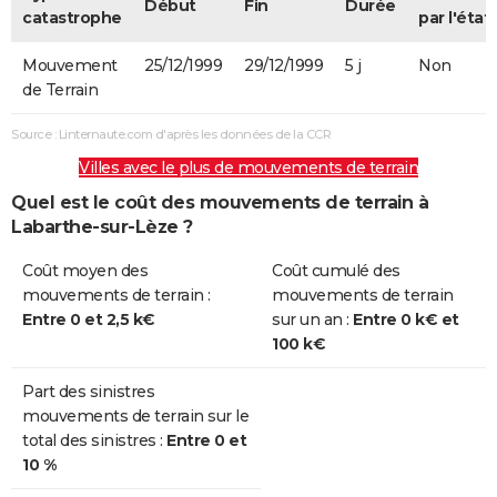
Début
Fin
Durée
catastrophe
par l'état
Mouvement
25/12/1999
29/12/1999
5 j
Non
de Terrain
Source : Linternaute.com d'après les données de la CCR
Villes avec le plus de mouvements de terrain
Quel est le coût des mouvements de terrain à
Labarthe-sur-Lèze ?
Coût moyen des
Coût cumulé des
mouvements de terrain :
mouvements de terrain
Entre 0 et 2,5 k€
sur un an :
Entre 0 k€ et
100 k€
Part des sinistres
mouvements de terrain sur le
total des sinistres :
Entre 0 et
10 %