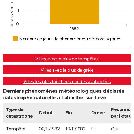
1
0
1982
Nombre de jours de phénomènes météorologiques
Villes avec le plus de tempêtes
Villes avec le plus de grêle
Villes les plus touchées par des avalanches
Derniers phénomènes météorologiques déclarés
catastrophe naturelle à Labarthe-sur-Lèze
Type de
Reconnue
Début
Fin
Durée
catastrophe
par l'état
Tempête
06/11/1982
10/11/1982
5 j
Oui