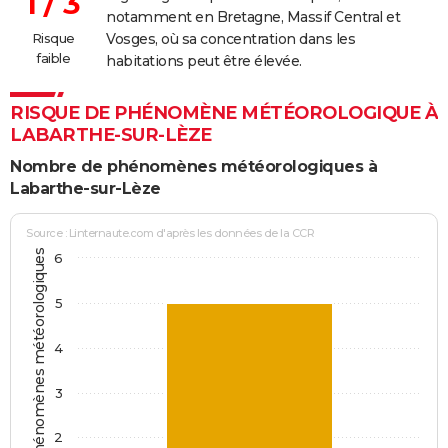
1 / 3
notamment en Bretagne, Massif Central et
Risque
Vosges, où sa concentration dans les
faible
habitations peut être élevée.
RISQUE DE PHÉNOMÈNE MÉTÉOROLOGIQUE À
LABARTHE-SUR-LÈZE
Nombre de phénomènes météorologiques à
Labarthe-sur-Lèze
Source : Linternaute.com d'après les données de la CCR
Jours avec phénomènes météorologiques
6
5
4
3
2