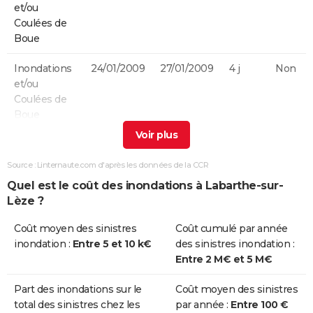
et/ou
Coulées de
Boue
Inondations
24/01/2009
27/01/2009
4 j
Non
et/ou
Coulées de
Boue
Inondations
11/06/2000
11/06/2000
1 j
Oui
et/ou
Source : Linternaute.com d'après les données de la CCR
Coulées de
Quel est le coût des inondations à Labarthe-sur-
Boue
Lèze ?
Inondations
10/06/2000
10/06/2000
1 j
Oui
Coût moyen des sinistres
Coût cumulé par année
et/ou
inondation :
Entre 5 et 10 k€
des sinistres inondation :
Coulées de
Entre 2 M€ et 5 M€
Boue
Part des inondations sur le
Coût moyen des sinistres
Inondations
25/12/1999
29/12/1999
5 j
Non
total des sinistres chez les
par année :
Entre 100 €
et/ou