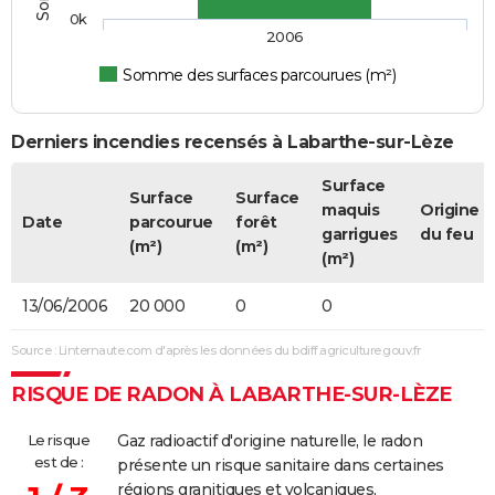
0k
2006
Somme des surfaces parcourues (m²)
Derniers incendies recensés à Labarthe-sur-Lèze
Surface
Surface
Surface
maquis
Origine
Date
parcourue
forêt
garrigues
du feu
(m²)
(m²)
(m²)
13/06/2006
20 000
0
0
Source : Linternaute.com d'après les données du bdiff.agriculture.gouv.fr
RISQUE DE RADON À LABARTHE-SUR-LÈZE
Le risque
Gaz radioactif d'origine naturelle, le radon
est de :
présente un risque sanitaire dans certaines
régions granitiques et volcaniques,