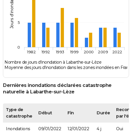
Jours d'inondation
5
0
1982
1992
1993
1999
2000
2009
2022
Nombre de jours d'inondation à Labarthe-sur-Lèze
Moyenne des jours d'inondation dans les zones inondées en Franc
Dernières inondations déclarées catastrophe
naturelle à Labarthe-sur-Lèze
Type de
Recon
Début
Fin
Durée
catastrophe
par l'ét
Inondations
09/01/2022
12/01/2022
4 j
Oui