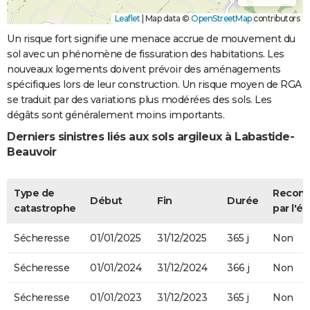
Leaflet
|
Map data ©
OpenStreetMap
contributors
Un risque fort signifie une menace accrue de mouvement du
sol avec un phénomène de fissuration des habitations. Les
nouveaux logements doivent prévoir des aménagements
spécifiques lors de leur construction. Un risque moyen de RGA
se traduit par des variations plus modérées des sols. Les
dégâts sont généralement moins importants.
Derniers sinistres liés aux sols argileux à Labastide-
Beauvoir
Type de
Recon
Début
Fin
Durée
catastrophe
par l'ét
Sécheresse
01/01/2025
31/12/2025
365 j
Non
Sécheresse
01/01/2024
31/12/2024
366 j
Non
Sécheresse
01/01/2023
31/12/2023
365 j
Non