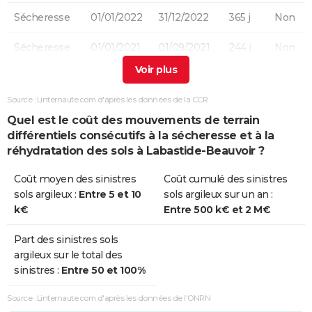
Sécheresse
01/01/2022
31/12/2022
365 j
Non
Sécheresse
01/01/2021
01/09/2021
244 j
Non
Sécheresse
01/01/2019
31/12/2019
365 j
Non
Source : Linternaute.com d'après les données de la CCR
Sécheresse
01/01/2017
31/12/2017
365 j
Oui
Quel est le coût des mouvements de terrain
différentiels consécutifs à la sécheresse et à la
Sécheresse
01/01/2012
31/12/2012
366 j
Oui
réhydratation des sols à Labastide-Beauvoir ?
Sécheresse
01/07/2003
30/09/2003
92 j
Oui
Coût moyen des sinistres
Coût cumulé des sinistres
sols argileux :
Entre 5 et 10
sols argileux sur un an :
k€
Entre 500 k€ et 2 M€
Part des sinistres sols
argileux sur le total des
sinistres :
Entre 50 et 100%
Source : Linternaute.com d'après les données de l'ONRN