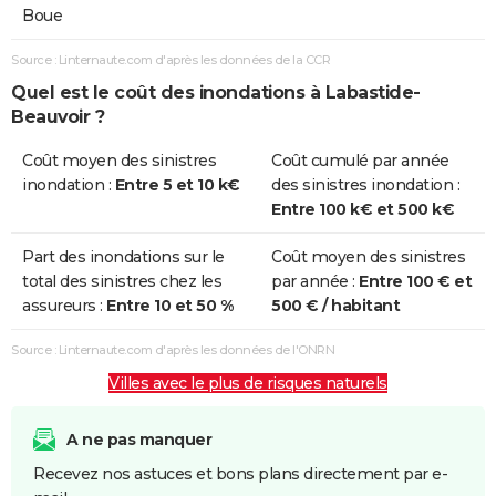
Boue
Source : Linternaute.com d'après les données de la CCR
Quel est le coût des inondations à Labastide-
Beauvoir ?
Coût moyen des sinistres
Coût cumulé par année
inondation :
Entre 5 et 10 k€
des sinistres inondation :
Entre 100 k€ et 500 k€
Part des inondations sur le
Coût moyen des sinistres
total des sinistres chez les
par année :
Entre 100 € et
assureurs :
Entre 10 et 50 %
500 € / habitant
Source : Linternaute.com d'après les données de l'ONRN
Villes avec le plus de risques naturels
A ne pas manquer
Recevez nos astuces et bons plans directement par e-