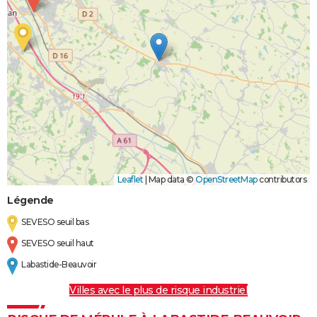
Leaflet
|
Map data ©
OpenStreetMap
contributors
Légende
SEVESO seuil bas
SEVESO seuil haut
Labastide-Beauvoir
Villes avec le plus de risque industriel