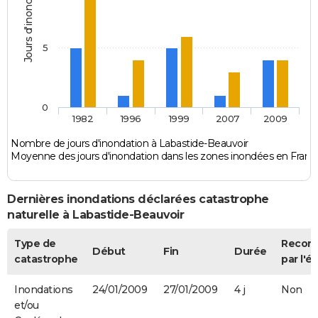
Jours d'inondation
5
0
1982
1996
1999
2007
2009
Nombre de jours d'inondation à Labastide-Beauvoir
Moyenne des jours d'inondation dans les zones inondées en Franc
Dernières inondations déclarées catastrophe
naturelle à Labastide-Beauvoir
Type de
Recon
Début
Fin
Durée
catastrophe
par l'ét
Inondations
24/01/2009
27/01/2009
4 j
Non
et/ou