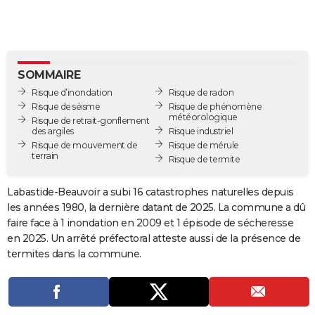
City break
Voyage de noces
Climat
Destinations
Voyage nature
Forum
+
PHOTO
GUIDES D'ACHAT
BONS PLANS
SOMMAIRE
Risque d’inondation
Risque de radon
CARTE DE VOEUX
Risque de séisme
Risque de phénomène
météorologique
Risque de retrait-gonflement
Carte Bonne année
Carte Pâques
Carte de Noël
Carte Saint-Valentin
Carte d'anniversaire
DICTIONNAIRE
des argiles
Risque industriel
Risque de mouvement de
Risque de mérule
terrain
Biographies
Expressions
Dictionnaire
Citations
Proverbes
Risque de termite
PROGRAMME TV
COPAINS D'AVANT
Labastide-Beauvoir a subi 16 catastrophes naturelles depuis
les années 1980, la dernière datant de 2025. La commune a dû
Se connecter
Collèges
Universités
Service militaire
S'inscrire
Lycées
Primaires
Entreprises
Avis de recherche
AVIS DE DÉCÈS
faire face à 1 inondation en 2009 et 1 épisode de sécheresse
en 2025. Un arrêté préfectoral atteste aussi de la présence de
FORUM
termites dans la commune.
Lifestyle
Sport
Television
Cinema
Bricolage
Culture
Auto
Voyage