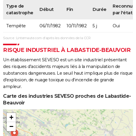
Type de
Reconnue
Début
Fin
Durée
catastrophe
par l'état
Tempête
06/11/1982
10/11/1982
5 j
Oui
Source : Linternaute.com d'après les données de la CCR
RISQUE INDUSTRIEL À LABASTIDE-BEAUVOIR
Un établissement SEVESO est un site industriel présentant
des risques d'accidents majeurs liés à la manipulation de
substances dangereuses. Le seuil haut implique plus de risque
d'explosion, de nuage toxique ou d'incendie de grande
ampleur.
Carte des industries SEVESO proches de Labastide-
Beauvoir
+
−