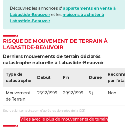
Découvrez les annonces d'
appartements en vente à
Labastide-Beauvoir
et les
maisons à acheter à
Labastide-Beauvoir
.
RISQUE DE MOUVEMENT DE TERRAIN À
LABASTIDE-BEAUVOIR
Derniers mouvements de terrain déclarés
catastrophe naturelle à Labastide-Beauvoir
Type de
Reconnu
Début
Fin
Durée
catastrophe
par l'état
Mouvement
25/12/1999
29/12/1999
5 j
Non
de Terrain
Source : Linternaute.com d'après les données de la CCR
Villes avec le plus de mouvements de terrain