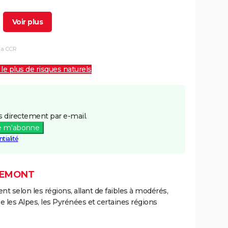
5/12/1999
29/12/1999
5 j
Non
la CCR
2/07/1998
03/07/1998
2 j
Oui
 le plus de risques naturels
6/11/1982
10/11/1982
5 j
Oui
 directement par e-mail.
e m'abonne
tialité
REMONT
ent selon les régions, allant de faibles à modérés,
les Alpes, les Pyrénées et certaines régions