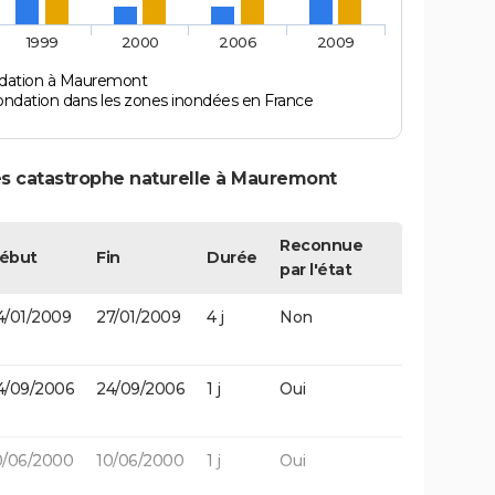
1999
2000
2006
2009
ndation à Mauremont
ondation dans les zones inondées en France
es catastrophe naturelle à Mauremont
Reconnue
ébut
Fin
Durée
par l'état
4/01/2009
27/01/2009
4 j
Non
4/09/2006
24/09/2006
1 j
Oui
0/06/2000
10/06/2000
1 j
Oui