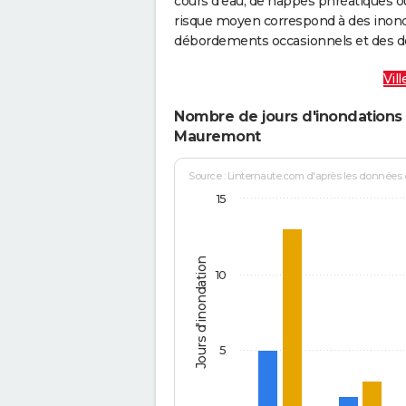
cours d’eau, de nappes phréatiques 
risque moyen correspond à des inond
débordements occasionnels et des d
Vil
Nombre de jours d'inondations 
Mauremont
Source : Linternaute.com d'après les données
15
Jours d'inondation
10
5