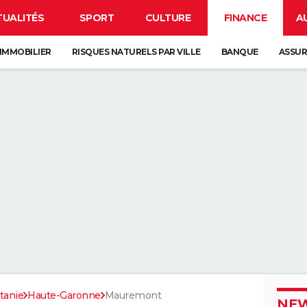
TUALITÉS
SPORT
CULTURE
FINANCE
A
IMMOBILIER
RISQUES NATURELS PAR VILLE
BANQUE
ASSU
tanie
Haute-Garonne
Mauremont
NEW