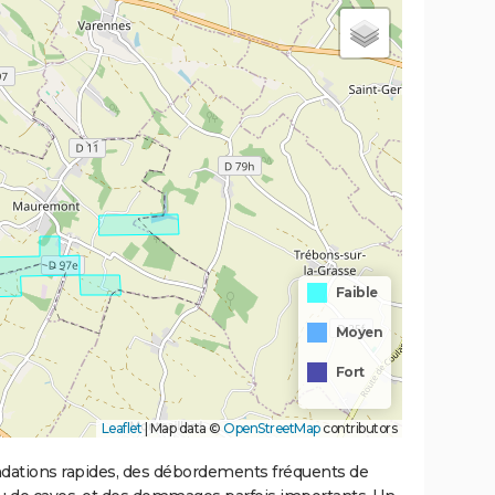
Faible
Moyen
Fort
Leaflet
|
Map data ©
OpenStreetMap
contributors
ondations rapides, des débordements fréquents de