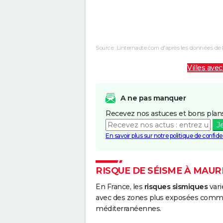
Inondations et/ou Coulées de
2
Boue
Source : Linternaute.com d'après les données de 
Inondations et/ou Coulées de
0
Boue
Villes avec
Inondations et/ou Coulées de
0
Boue
A ne pas manquer
Recevez nos astuces et bons plans
J
En savoir plus sur notre politique de confiden
RISQUE DE SÉISME À MAU
En France, les
risques sismiques
vari
avec des zones plus exposées comme 
méditerranéennes.