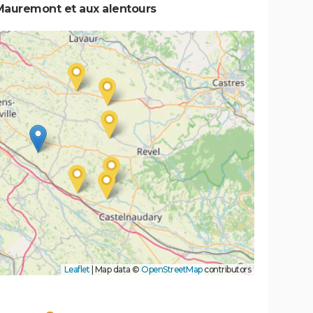
Mauremont et aux alentours
Leaflet
|
Map data ©
OpenStreetMap
contributors