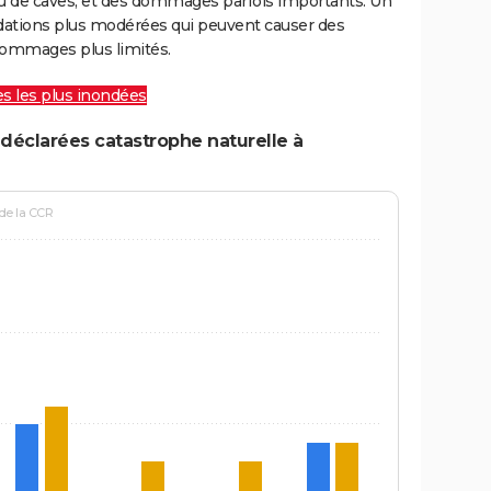
ou de caves, et des dommages parfois importants. Un
ations plus modérées qui peuvent causer des
ommages plus limités.
les les plus inondées
déclarées catastrophe naturelle à
 de la CCR