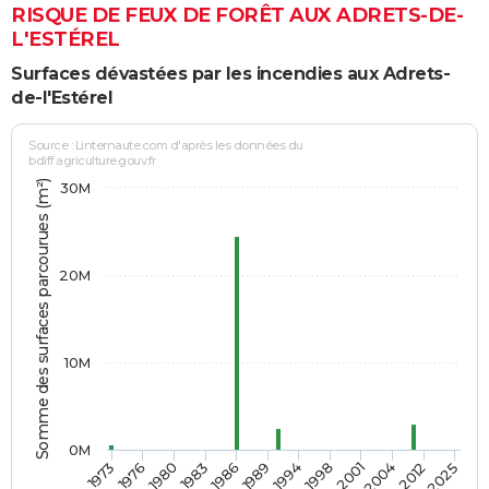
RISQUE DE FEUX DE FORÊT AUX ADRETS-DE-
L'ESTÉREL
Surfaces dévastées par les incendies aux Adrets-
de-l'Estérel
Source : Linternaute.com d'après les données du
bdiff.agriculture.gouv.fr
Somme des surfaces parcourues (m²)
30M
20M
10M
0M
1973
2025
2001
1989
1980
2012
1998
1986
1976
2004
1994
1983