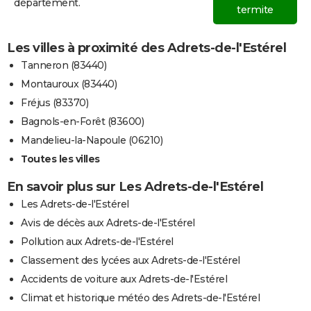
département.
termite
23/07/1996
5 000
5 000
0
21/11/1995
100
0
0
Les villes à proximité des Adrets-de-l'Estérel
Tanneron (83440)
17/10/1995
1 000
0
0
Montauroux (83440)
Fréjus (83370)
18/07/1995
200
0
0
Bagnols-en-Forêt (83600)
25/01/1995
15 000
0
0
Involon
Mandelieu-la-Napoule (06210)
(travau
Toutes les villes
29/07/1994
400
0
0
En savoir plus sur Les Adrets-de-l'Estérel
Les Adrets-de-l'Estérel
20/07/1994
400
0
0
Avis de décès aux Adrets-de-l'Estérel
14/06/1994
200
0
0
Pollution aux Adrets-de-l'Estérel
Classement des lycées aux Adrets-de-l'Estérel
18/08/1993
150
0
0
Accidents de voiture aux Adrets-de-l'Estérel
Climat et historique météo des Adrets-de-l'Estérel
04/07/1993
500
0
0