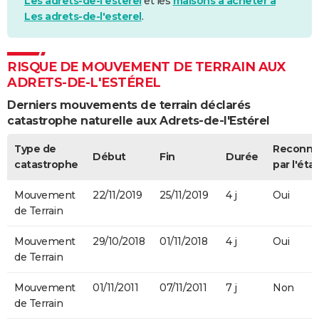
Les adrets-de-l'esterel
et les
maisons à acheter à
Les adrets-de-l'esterel
.
RISQUE DE MOUVEMENT DE TERRAIN AUX
ADRETS-DE-L'ESTÉREL
Derniers mouvements de terrain déclarés
catastrophe naturelle aux Adrets-de-l'Estérel
Type de
Reconn
Début
Fin
Durée
catastrophe
par l'état
Mouvement
22/11/2019
25/11/2019
4 j
Oui
de Terrain
Mouvement
29/10/2018
01/11/2018
4 j
Oui
de Terrain
Mouvement
01/11/2011
07/11/2011
7 j
Non
de Terrain