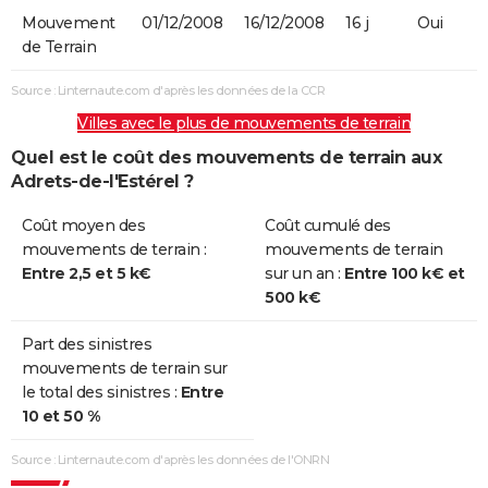
Mouvement
01/12/2008
16/12/2008
16 j
Oui
de Terrain
Source : Linternaute.com d'après les données de la CCR
Villes avec le plus de mouvements de terrain
Quel est le coût des mouvements de terrain aux
Adrets-de-l'Estérel ?
Coût moyen des
Coût cumulé des
mouvements de terrain :
mouvements de terrain
Entre 2,5 et 5 k€
sur un an :
Entre 100 k€ et
500 k€
Part des sinistres
mouvements de terrain sur
le total des sinistres :
Entre
10 et 50 %
Source : Linternaute.com d'après les données de l'ONRN