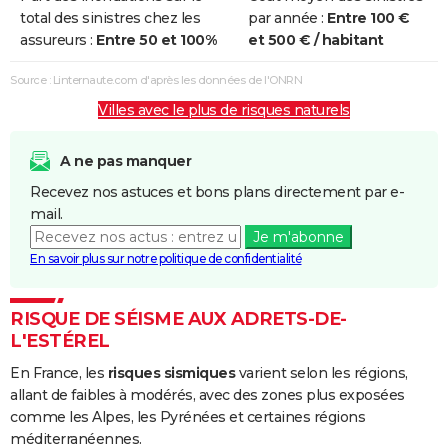
Inondations
16/01/2014
19/01/2014
4 j
Non
total des sinistres chez les
par année :
Entre 100 €
et/ou
assureurs :
Entre 50 et 100%
et 500 € / habitant
Coulées de
Boue
Source : Linternaute.com d'après les données de l'ONRN
Villes avec le plus de risques naturels
Inondations
04/11/2011
10/11/2011
7 j
Oui
et/ou
Coulées de
A ne pas manquer
Boue
Recevez nos astuces et bons plans directement par e-
mail.
Inondations
15/06/2010
16/06/2010
2 j
Oui
Je m'abonne
et/ou
En savoir plus sur notre politique de confidentialité
Coulées de
Boue
RISQUE DE SÉISME AUX ADRETS-DE-
Inondations
18/09/2009
19/09/2009
2 j
Oui
L'ESTÉREL
et/ou
En France, les
risques sismiques
varient selon les régions,
Coulées de
allant de faibles à modérés, avec des zones plus exposées
Boue
comme les Alpes, les Pyrénées et certaines régions
méditerranéennes.
Inondations
05/10/1993
06/10/1993
2 j
Oui