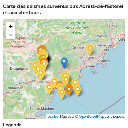
et/ou
Carte des séismes survenus aux Adrets-de-l'Estérel
Coulées de
et aux alentours
Boue
+
−
Leaflet
|
Map data ©
OpenStreetMap
contributors
Légende