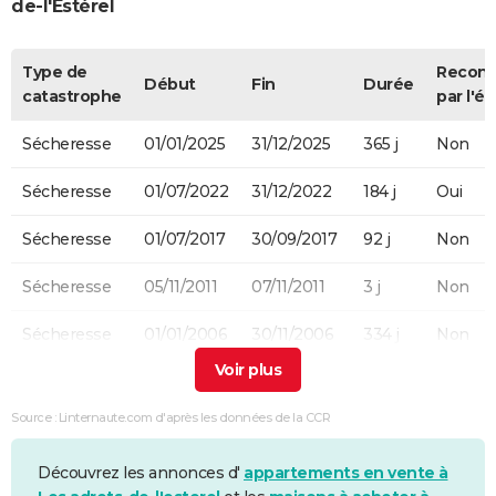
de-l'Estérel
Type de
Recon
Début
Fin
Durée
catastrophe
par l'ét
Sécheresse
01/01/2025
31/12/2025
365 j
Non
Sécheresse
01/07/2022
31/12/2022
184 j
Oui
Sécheresse
01/07/2017
30/09/2017
92 j
Non
Sécheresse
05/11/2011
07/11/2011
3 j
Non
Sécheresse
01/01/2006
30/11/2006
334 j
Non
Sécheresse
01/07/2003
30/09/2003
92 j
Non
Source : Linternaute.com d'après les données de la CCR
Découvrez les annonces d'
appartements en vente à