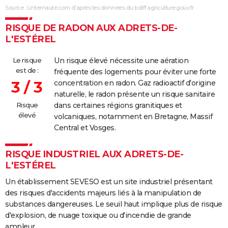
18/08/2020
23 400
20 000
0
Accide
Source : Linternaute.com d'après les données du bdiff.agriculture.gouv.fr
12/07/2012
400
0
400
Accide
RISQUE DE RADON AUX ADRETS-DE-
L'ESTÉREL
17/07/2007
400
400
0
Involon
(travau
Le risque
Un risque élevé nécessite une aération
est de :
fréquente des logements pour éviter une forte
16/07/2007
3 000 000
3 000 000
0
Accide
3 / 3
concentration en radon. Gaz radioactif d'origine
naturelle, le radon présente un risque sanitaire
28/05/2007
300
300
0
Accide
Risque
dans certaines régions granitiques et
élevé
volcaniques, notamment en Bretagne, Massif
13/08/2006
6 000
6 000
0
Malvei
Central et Vosges.
29/05/2006
600
600
0
Malvei
RISQUE INDUSTRIEL AUX ADRETS-DE-
L'ESTÉREL
10/03/2006
300
300
0
Involon
(travau
Un établissement SEVESO est un site industriel présentant
des risques d'accidents majeurs liés à la manipulation de
26/08/2004
5 000
5 000
0
Involon
substances dangereuses. Le seuil haut implique plus de risque
(particu
d'explosion, de nuage toxique ou d'incendie de grande
ampleur.