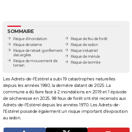
City break
Voyage de noces
Climat
Destinations
Voyage nature
Forum
+
PHOTO
GUIDES D'ACHAT
BONS PLANS
SOMMAIRE
Risque d’inondation
Risque de feu de forêt
CARTE DE VOEUX
Risque de séisme
Risque de radon
Risque de retrait-gonflement
Risque industriel
Carte Bonne année
Carte Pâques
Carte de Noël
Carte Saint-Valentin
Carte d'anniversaire
DICTIONNAIRE
des argiles
Risque de mérule
Risque de mouvement de
Risque de termite
terrain
Biographies
Expressions
Dictionnaire
Citations
Proverbes
PROGRAMME TV
Les Adrets-de-l'Estérel a subi 19 catastrophes naturelles
COPAINS D'AVANT
depuis les années 1980, la dernière datant de 2025. La
Se connecter
Collèges
Universités
Service militaire
S'inscrire
Lycées
Primaires
Entreprises
Avis de recherche
AVIS DE DÉCÈS
commune a dû faire face à 2 inondations en 2019 et 1 épisode
de sécheresse en 2025. 98 feux de forêt ont été recensés aux
FORUM
Adrets-de-l'Estérel depuis les années 1970. Les Adrets-de-
l'Estérel possède également un risque important d'exposition
Lifestyle
Sport
Television
Cinema
Bricolage
Culture
Auto
Voyage
au radon.