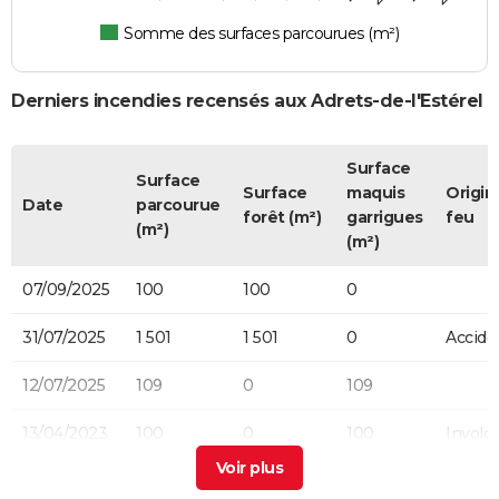
Somme des surfaces parcourues (m²)
Derniers incendies recensés aux Adrets-de-l'Estérel
Surface
Surface
Surface
maquis
Origin
Date
parcourue
forêt (m²)
garrigues
feu
(m²)
(m²)
07/09/2025
100
100
0
31/07/2025
1 501
1 501
0
Accide
12/07/2025
109
0
109
13/04/2023
100
0
100
Involon
(particu