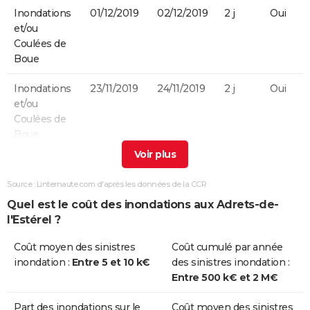
Inondations
01/12/2019
02/12/2019
2 j
Oui
et/ou
Coulées de
Boue
Inondations
23/11/2019
24/11/2019
2 j
Oui
et/ou
Coulées de
Boue
Inondations
03/10/2015
03/10/2015
1 j
Oui
et/ou
Source : Linternaute.com d'après les données de la CCR
Coulées de
Quel est le coût des inondations aux Adrets-de-
Boue
l'Estérel ?
Inondations
13/06/2015
14/06/2015
2 j
Non
Coût moyen des sinistres
Coût cumulé par année
et/ou
inondation :
Entre 5 et 10 k€
des sinistres inondation :
Coulées de
Entre 500 k€ et 2 M€
Boue
Part des inondations sur le
Coût moyen des sinistres