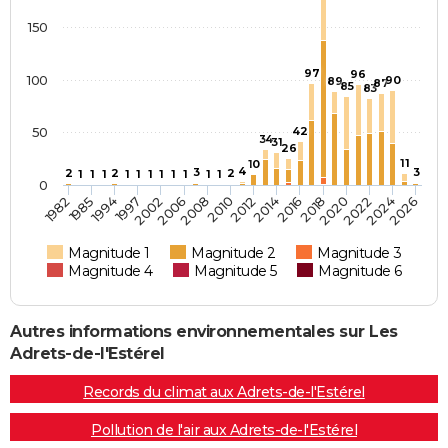
150
97
96
100
90
89
87
85
83
50
42
34
31
26
11
10
4
3
3
2
2
2
1
1
1
1
1
1
1
1
1
1
1
0
1985
2024
2012
2018
2006
1994
2026
2020
2008
2014
1997
1982
2022
2016
2002
2010
Magnitude 1
Magnitude 2
Magnitude 3
Magnitude 4
Magnitude 5
Magnitude 6
Autres informations environnementales sur Les
Adrets-de-l'Estérel
Records du climat aux Adrets-de-l'Estérel
Pollution de l'air aux Adrets-de-l'Estérel