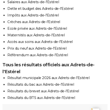
Salaires aux Adrets-de-l'Estérel
24/09/1990
2 500 000
0
0
Dette et budget des Adrets-de-l'Estérel
Impôts aux Adrets-de-l'Estérel
22/02/1990
1 000
0
0
Crèches aux Adrets-de-l'Estérel
15/02/1990
1 000
0
0
Accide
Ecole privée aux Adrets-de-l'Estérel
Maternités aux Adrets-de-l'Estérel
02/03/1989
20 000
0
0
Accès aux soins aux Adrets-de-l'Estérel
07/02/1989
Prix du neuf aux Adrets-de-l'Estérel
8 000
0
0
Référendum aux Adrets-de-l'Estérel
24/03/1988
1 000
0
0
Tous les résultats officiels aux Adrets-de-
23/03/1988
1 000
0
0
Involon
l'Estérel
(travau
Résultat municipale 2026 aux Adrets-de-l'Estérel
Résultats du bac aux Adrets-de-l'Estérel
13/03/1988
1 000
0
0
Involon
(travau
Résultats du brevet aux Adrets-de-l'Estérel
Résultats du BTS aux Adrets-de-l'Estérel
30/05/1987
1 000
0
0