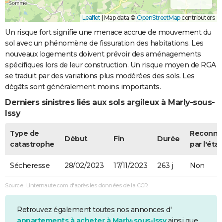
Leaflet
|
Map data ©
OpenStreetMap
contributors
Un risque fort signifie une menace accrue de mouvement du
sol avec un phénomène de fissuration des habitations. Les
nouveaux logements doivent prévoir des aménagements
spécifiques lors de leur construction. Un risque moyen de RGA
se traduit par des variations plus modérées des sols. Les
dégâts sont généralement moins importants.
Derniers sinistres liés aux sols argileux à Marly-sous-
Issy
Type de
Reconn
Début
Fin
Durée
catastrophe
par l'état
Sécheresse
28/02/2023
17/11/2023
263 j
Non
Source : Linternaute.com d'après les données de la CCR
Retrouvez également toutes nos annonces d'
appartements à acheter à Marly-sous-Issy
ainsi que