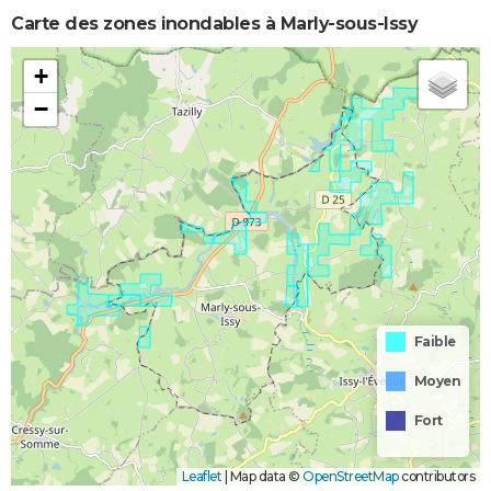
Carte des zones inondables à Marly-sous-Issy
+
−
Faible
Moyen
Fort
Leaflet
|
Map data ©
OpenStreetMap
contributors