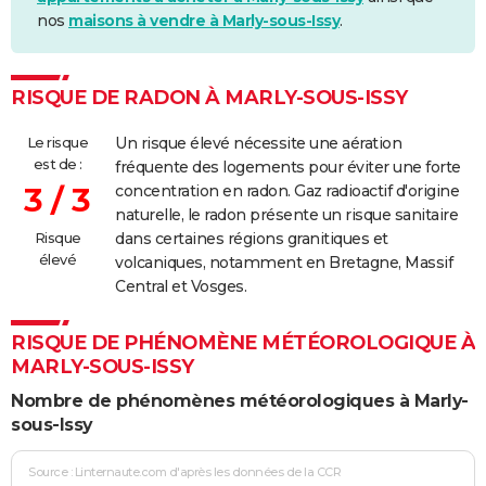
nos
maisons à vendre à Marly-sous-Issy
.
RISQUE DE RADON À MARLY-SOUS-ISSY
Le risque
Un risque élevé nécessite une aération
est de :
fréquente des logements pour éviter une forte
3 / 3
concentration en radon. Gaz radioactif d'origine
naturelle, le radon présente un risque sanitaire
Risque
dans certaines régions granitiques et
élevé
volcaniques, notamment en Bretagne, Massif
Central et Vosges.
RISQUE DE PHÉNOMÈNE MÉTÉOROLOGIQUE À
MARLY-SOUS-ISSY
Nombre de phénomènes météorologiques à Marly-
sous-Issy
Source : Linternaute.com d'après les données de la CCR