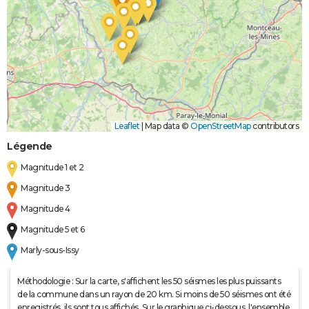
Leaflet
|
Map data ©
OpenStreetMap
contributors
Légende
Magnitude 1 et 2
Magnitude 3
Magnitude 4
Magnitude 5 et 6
Marly-sous-Issy
Méthodologie : Sur la carte, s'affichent les 50 séismes les plus puissants
de la commune dans un rayon de 20 km. Si moins de 50 séismes ont été
enregistrés, ils sont tous affichés. Sur le graphique ci-dessous, l'ensemble