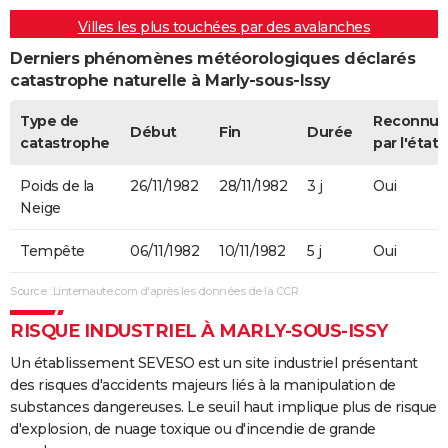
Villes les plus touchées par des avalanches
Derniers phénomènes météorologiques déclarés
catastrophe naturelle à Marly-sous-Issy
Type de
Reconnue
Début
Fin
Durée
catastrophe
par l'état
Poids de la
26/11/1982
28/11/1982
3 j
Oui
Neige
Tempête
06/11/1982
10/11/1982
5 j
Oui
Source : Linternaute.com d'après les données de la CCR
RISQUE INDUSTRIEL À MARLY-SOUS-ISSY
Un établissement SEVESO est un site industriel présentant
des risques d'accidents majeurs liés à la manipulation de
substances dangereuses. Le seuil haut implique plus de risque
d'explosion, de nuage toxique ou d'incendie de grande