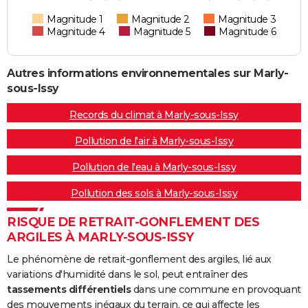
Magnitude 1
Magnitude 2
Magnitude 3
Magnitude 4
Magnitude 5
Magnitude 6
Autres informations environnementales sur Marly-
sous-Issy
Records du climat à Marly-sous-Issy
Pollution de l'air à Marly-sous-Issy
Pollution de l'eau à Marly-sous-Issy
Pollution des sols à Marly-sous-Issy
RISQUE DE RETRAIT-GONFLEMENT DES
ARGILES À MARLY-SOUS-ISSY
Le phénomène de retrait-gonflement des argiles, lié aux
variations d'humidité dans le sol, peut entraîner des
tassements différentiels
dans une commune en provoquant
des mouvements inégaux du terrain, ce qui affecte les