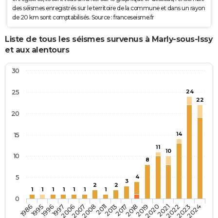
des séismes enregistrés sur le territoire de la commune et dans un rayon
de 20 km sont comptabilisés. Source : franceseisme.fr
Liste de tous les séismes survenus à Marly-sous-Issy
et aux alentours
30
25
24
22
20
14
15
11
10
10
8
5
4
3
2
2
1
1
1
1
1
1
1
0
2019
2013
2007
1996
2024
2021
2018
2011
2006
1995
2023
2020
2017
2008
1997
1986
2022