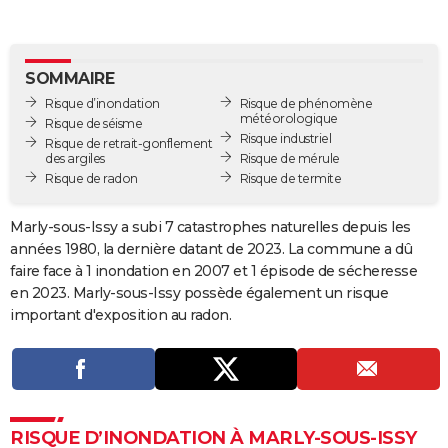
City break
Voyage de noces
Climat
Destinations
Voyage nature
Forum
+
PHOTO
GUIDES D'ACHAT
SOMMAIRE
Risque d’inondation
Risque de phénomène
BONS PLANS
météorologique
Risque de séisme
Risque industriel
Risque de retrait-gonflement
CARTE DE VOEUX
des argiles
Risque de mérule
Risque de radon
Risque de termite
Carte Bonne année
Carte Pâques
Carte de Noël
Carte Saint-Valentin
Carte d'anniversaire
DICTIONNAIRE
Biographies
Expressions
Dictionnaire
Citations
Proverbes
Marly-sous-Issy a subi 7 catastrophes naturelles depuis les
PROGRAMME TV
années 1980, la dernière datant de 2023. La commune a dû
COPAINS D'AVANT
faire face à 1 inondation en 2007 et 1 épisode de sécheresse
en 2023. Marly-sous-Issy possède également un risque
Se connecter
Collèges
Universités
Service militaire
S'inscrire
Lycées
Primaires
Entreprises
Avis de recherche
AVIS DE DÉCÈS
important d'exposition au radon.
FORUM
Lifestyle
Sport
Television
Cinema
Bricolage
Culture
Auto
Voyage
RISQUE D’INONDATION À MARLY-SOUS-ISSY