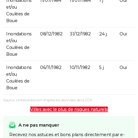
Inondations
11/07/1984
11/07/1984
1 j
Oui
et/ou
Coulées de
Boue
Inondations
08/12/1982
31/12/1982
24 j
Oui
et/ou
Coulées de
Boue
Inondations
06/11/1982
10/11/1982
5 j
Oui
et/ou
Coulées de
Boue
Source : Linternaute.com d'après les données de la CCR
Villes avec le plus de risques naturels
A ne pas manquer
Recevez nos astuces et bons plans directement par e-