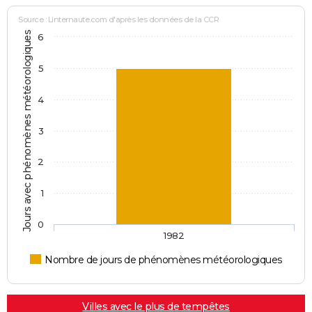
13/03/2005
5 000
0
0
Involonta
Source : Linternaute.com d'après les données de la CCR
(particuli
Jours avec phénomènes météorologiques
6
17/07/2003
15 000
15 000
0
5
25/06/2003
5 000
0
0
4
11/06/2003
1 500
1 500
0
Malveilla
3
27/03/2003
500
0
0
2
04/08/2002
500
0
0
1
07/08/2000
15 000
0
15 000
Accidente
0
1982
12/07/1994
10 000
0
0
Accidente
Nombre de jours de phénomènes météorologiques
10/07/1994
20 000
0
0
Accidente
31/07/1993
400
0
0
Villes avec le plus de tempêtes