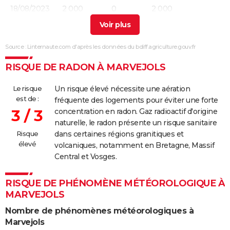
18/08/2023
2 000
0
2 000
24/03/2022
3 000
0
3 000
Source : Linternaute.com d'après les données du bdiff.agriculture.gouv.fr
07/03/2022
10 000
0
10 000
Involonta
(travaux)
RISQUE DE RADON À MARVEJOLS
25/03/2018
900
0
900
Involonta
Le risque
Un risque élevé nécessite une aération
(travaux)
est de :
fréquente des logements pour éviter une forte
3 / 3
concentration en radon. Gaz radioactif d'origine
21/04/2017
150
0
0
naturelle, le radon présente un risque sanitaire
Risque
dans certaines régions granitiques et
11/03/2017
12 300
800
11 500
élevé
volcaniques, notamment en Bretagne, Massif
Central et Vosges.
23/02/2012
10 000
0
10 000
RISQUE DE PHÉNOMÈNE MÉTÉOROLOGIQUE À
21/02/2009
3 000
0
3 000
Involonta
MARVEJOLS
(particuli
Nombre de phénomènes météorologiques à
27/01/2008
500
500
0
Malveilla
Marvejols