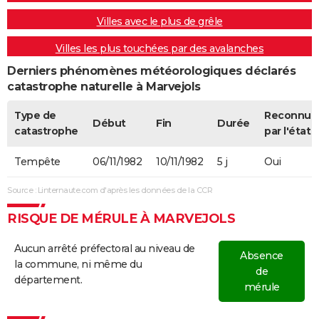
21/03/1983
600 000
0
0
Accidente
Villes avec le plus de grêle
Villes les plus touchées par des avalanches
06/07/1979
10 000
0
0
Derniers phénomènes météorologiques déclarés
catastrophe naturelle à Marvejols
Type de
Reconnue
Début
Fin
Durée
catastrophe
par l'état
Tempête
06/11/1982
10/11/1982
5 j
Oui
Source : Linternaute.com d'après les données de la CCR
RISQUE DE MÉRULE À MARVEJOLS
Aucun arrêté préfectoral au niveau de
Absence
la commune, ni même du
de
département.
mérule