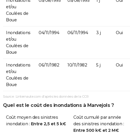
Inondations
05/08/1995
05/08/1995
1 j
Oui
et/ou
Coulées de
Boue
Inondations
04/11/1994
06/11/1994
3 j
Oui
et/ou
Coulées de
Boue
Inondations
06/11/1982
10/11/1982
5 j
Oui
et/ou
Coulées de
Boue
Source : Linternaute.com d'après les données de la CCR
Quel est le coût des inondations à Marvejols ?
Coût moyen des sinistres
Coût cumulé par année
inondation :
Entre 2,5 et 5 k€
des sinistres inondation :
Entre 500 k€ et 2 M€