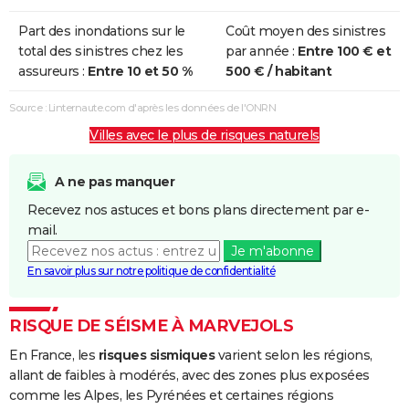
Part des inondations sur le
Coût moyen des sinistres
total des sinistres chez les
par année :
Entre 100 € et
assureurs :
Entre 10 et 50 %
500 € / habitant
Source : Linternaute.com d'après les données de l'ONRN
Villes avec le plus de risques naturels
A ne pas manquer
Recevez nos astuces et bons plans directement par e-
mail.
Je m'abonne
En savoir plus sur notre politique de confidentialité
RISQUE DE SÉISME À MARVEJOLS
En France, les
risques sismiques
varient selon les régions,
allant de faibles à modérés, avec des zones plus exposées
comme les Alpes, les Pyrénées et certaines régions