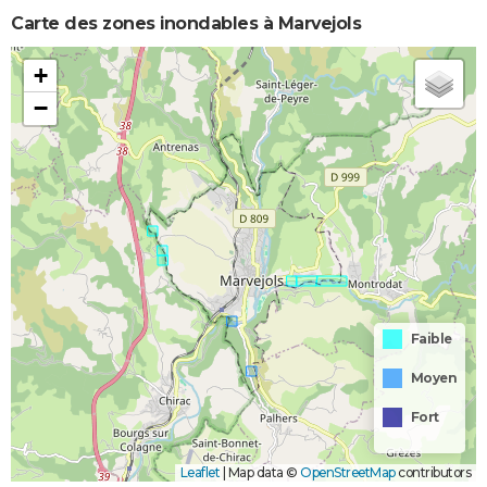
Carte des zones inondables à Marvejols
+
−
Faible
Moyen
Fort
Leaflet
|
Map data ©
OpenStreetMap
contributors