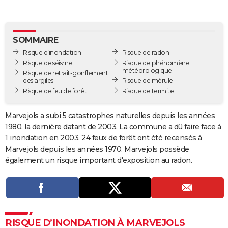
City break
Voyage de noces
Climat
Destinations
Voyage nature
Forum
+
PHOTO
GUIDES D'ACHAT
SOMMAIRE
Risque d’inondation
Risque de radon
BONS PLANS
Risque de séisme
Risque de phénomène
météorologique
Risque de retrait-gonflement
CARTE DE VOEUX
des argiles
Risque de mérule
Risque de feu de forêt
Risque de termite
Carte Bonne année
Carte Pâques
Carte de Noël
Carte Saint-Valentin
Carte d'anniversaire
DICTIONNAIRE
Biographies
Expressions
Dictionnaire
Citations
Proverbes
Marvejols a subi 5 catastrophes naturelles depuis les années
PROGRAMME TV
1980, la dernière datant de 2003. La commune a dû faire face à
COPAINS D'AVANT
1 inondation en 2003. 24 feux de forêt ont été recensés à
Marvejols depuis les années 1970. Marvejols possède
Se connecter
Collèges
Universités
Service militaire
S'inscrire
Lycées
Primaires
Entreprises
Avis de recherche
AVIS DE DÉCÈS
également un risque important d'exposition au radon.
FORUM
Lifestyle
Sport
Television
Cinema
Bricolage
Culture
Auto
Voyage
RISQUE D’INONDATION À MARVEJOLS