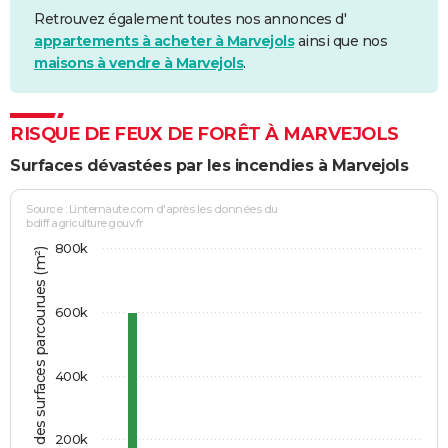
Retrouvez également toutes nos annonces d'
appartements à acheter à Marvejols
ainsi que nos
maisons à vendre à Marvejols
.
RISQUE DE FEUX DE FORÊT À MARVEJOLS
Surfaces dévastées par les incendies à Marvejols
Source : Linternaute.com d'après les données du
bdiff.agriculture.gouv.fr
800k
Somme des surfaces parcourues (m²)
600k
400k
200k