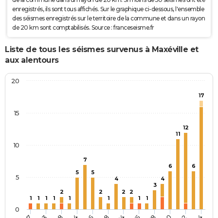
enregistrés, ils sont tous affichés. Sur le graphique ci-dessous, l'ensemble
des séismes enregistrés sur le territoire de la commune et dans un rayon
de 20 km sont comptabilisés. Source : franceseisme.fr
Liste de tous les séismes survenus à Maxéville et
aux alentours
20
17
15
12
11
10
7
6
6
5
5
5
4
4
3
2
2
2
2
1
1
1
1
1
1
1
1
0