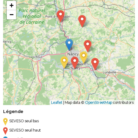
+
−
Leaflet
|
Map data ©
OpenStreetMap
contributors
Légende
SEVESO seuil bas
SEVESO seuil haut