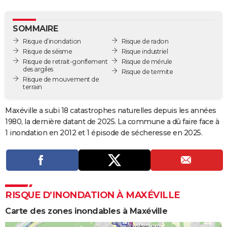
City break
Voyage de noces
Climat
Destinations
Voyage nature
Forum
+
PHOTO
SOMMAIRE
GUIDES D'ACHAT
Risque d’inondation
Risque de radon
Risque de séisme
Risque industriel
BONS PLANS
Risque de retrait-gonflement
Risque de mérule
des argiles
Risque de termite
CARTE DE VOEUX
Risque de mouvement de
terrain
Carte Bonne année
Carte Pâques
Carte de Noël
Carte Saint-Valentin
Carte d'anniversaire
DICTIONNAIRE
Maxéville a subi 18 catastrophes naturelles depuis les années
Biographies
Expressions
Dictionnaire
Citations
Proverbes
PROGRAMME TV
1980, la dernière datant de 2025. La commune a dû faire face à
1 inondation en 2012 et 1 épisode de sécheresse en 2025.
COPAINS D'AVANT
Se connecter
Collèges
Universités
Service militaire
S'inscrire
Lycées
Primaires
Entreprises
Avis de recherche
AVIS DE DÉCÈS
FORUM
RISQUE D’INONDATION À MAXÉVILLE
Lifestyle
Sport
Television
Cinema
Bricolage
Culture
Auto
Voyage
Carte des zones inondables à Maxéville