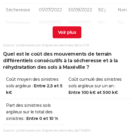
Sécheresse
01/07/2022
30/09/2022
92 j
Non
Sécheresse
01/01/2022
31/03/2022
90 j
Oui
Sécheresse
01/01/2021
31/12/2021
365 j
Non
Source : Linternaute.com d'après les données de la CCR
Sécheresse
01/07/2020
30/09/2020
92 j
Oui
Quel est le coût des mouvements de terrain
différentiels consécutifs à la sécheresse et à la
Sécheresse
01/07/2019
30/09/2019
92 j
Oui
réhydratation des sols à Maxéville ?
Sécheresse
01/07/2003
30/09/2003
92 j
Oui
Coût moyen des sinistres
Coût cumulé des sinistres
sols argileux :
Entre 2,5 et 5
sols argileux sur un an :
k€
Entre 100 k€ et 500 k€
Part des sinistres sols
argileux sur le total des
sinistres :
Entre 0 et 10 %
Source : Linternaute.com d'après les données de l'ONRN