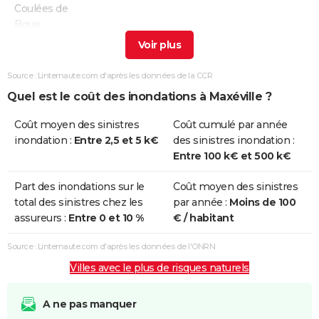
Coulées de
Boue
Inondations
06/08/1999
06/08/1999
1 j
Oui
et/ou
Source : Linternaute.com d'après les données de la CCR
Coulées de
Quel est le coût des inondations à Maxéville ?
Boue
Coût moyen des sinistres
Coût cumulé par année
Inondations
06/06/1997
06/06/1997
1 j
Oui
inondation :
Entre 2,5 et 5 k€
des sinistres inondation :
et/ou
Entre 100 k€ et 500 k€
Coulées de
Boue
Part des inondations sur le
Coût moyen des sinistres
total des sinistres chez les
par année :
Moins de 100
Inondations
25/05/1983
30/05/1983
6 j
Oui
assureurs :
Entre 0 et 10 %
€ / habitant
et/ou
Coulées de
Source : Linternaute.com d'après les données de l'ONRN
Boue
Villes avec le plus de risques naturels
Inondations
01/04/1983
28/04/1983
28 j
Oui
et/ou
A ne pas manquer
Coulées de