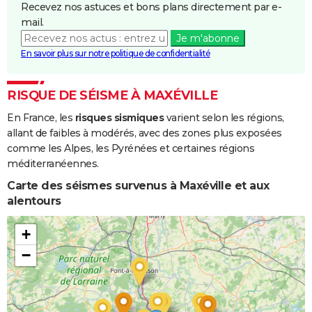
Recevez nos astuces et bons plans directement par e-
Boue
mail.
Je m'abonne
Inondations
08/12/1982
31/12/1982
24 j
Oui
En savoir plus sur notre politique de confidentialité
et/ou
Coulées de
Boue
RISQUE DE SÉISME À MAXÉVILLE
En France, les
risques sismiques
varient selon les régions,
allant de faibles à modérés, avec des zones plus exposées
comme les Alpes, les Pyrénées et certaines régions
méditerranéennes.
Carte des séismes survenus à Maxéville et aux
alentours
+
−