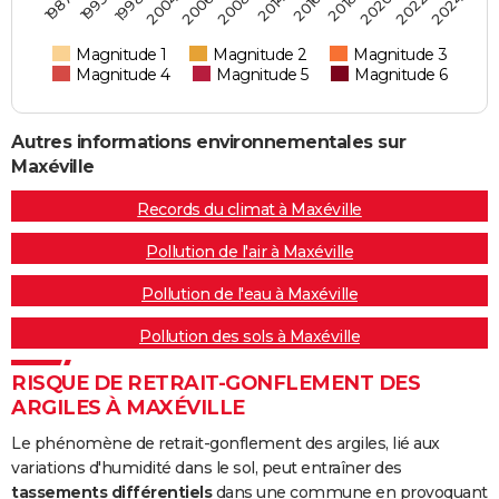
2004
2022
1993
2018
2014
2006
2024
1998
2020
1987
2016
2008
Magnitude 1
Magnitude 2
Magnitude 3
Magnitude 4
Magnitude 5
Magnitude 6
Autres informations environnementales sur
Maxéville
Records du climat à Maxéville
Pollution de l'air à Maxéville
Pollution de l'eau à Maxéville
Pollution des sols à Maxéville
RISQUE DE RETRAIT-GONFLEMENT DES
ARGILES À MAXÉVILLE
Le phénomène de retrait-gonflement des argiles, lié aux
variations d'humidité dans le sol, peut entraîner des
tassements différentiels
dans une commune en provoquant