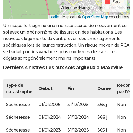
Fort
Leaflet
|
Map data ©
OpenStreetMap
contributors
Un risque fort signifie une menace accrue de mouvement du
sol avec un phénomène de fissuration des habitations. Les
nouveaux logements doivent prévoir des aménagements
spécifiques lors de leur construction. Un risque moyen de RGA
se traduit par des variations plus modérées des sols. Les
dégâts sont généralement moins importants.
Derniers sinistres liés aux sols argileux à Maxéville
Type de
Recon
Début
Fin
Durée
catastrophe
par l'ét
Sécheresse
01/01/2025
31/12/2025
365 j
Non
Sécheresse
01/01/2024
31/12/2024
366 j
Non
Sécheresse
01/01/2023
31/12/2023
365 j
Non