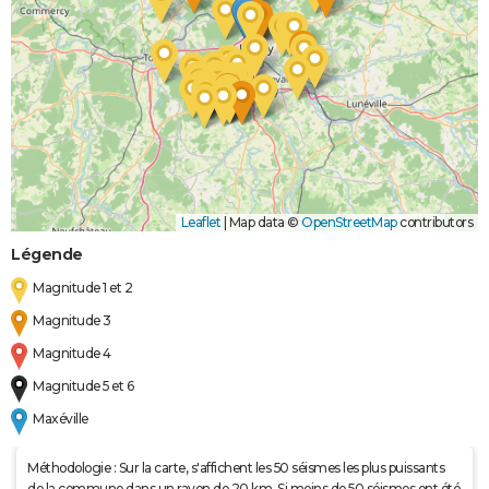
Leaflet
|
Map data ©
OpenStreetMap
contributors
Légende
Magnitude 1 et 2
Magnitude 3
Magnitude 4
Magnitude 5 et 6
Maxéville
Méthodologie : Sur la carte, s'affichent les 50 séismes les plus puissants
de la commune dans un rayon de 20 km. Si moins de 50 séismes ont été