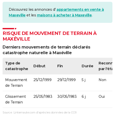
Découvrez les annonces d'
appartements en vente à
Maxeville
et les
maisons à acheter à Maxeville
.
RISQUE DE MOUVEMENT DE TERRAIN À
MAXÉVILLE
Derniers mouvements de terrain déclarés
catastrophe naturelle à Maxéville
Type de
Reconn
Début
Fin
Durée
catastrophe
par l'éta
Mouvement
25/12/1999
29/12/1999
5 j
Non
de Terrain
Glissement
25/05/1983
30/05/1983
6 j
Oui
de Terrain
Source : Linternaute.com d'après les données de la CCR