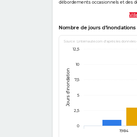
débordements occasionnels et des d
Vil
Nombre de jours d'inondations
Source : Linternaute.com d'après les données
12,5
10
Jours d'inondation
7,5
5
2,5
0
1984