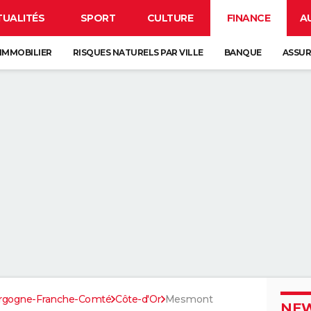
TUALITÉS
SPORT
CULTURE
FINANCE
A
IMMOBILIER
RISQUES NATURELS PAR VILLE
BANQUE
ASSU
rgogne-Franche-Comté
Côte-d'Or
Mesmont
NEW