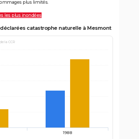
ommages plus limités.
les les plus inondées
 déclarées catastrophe naturelle à Mesmont
 de la CCR
1988