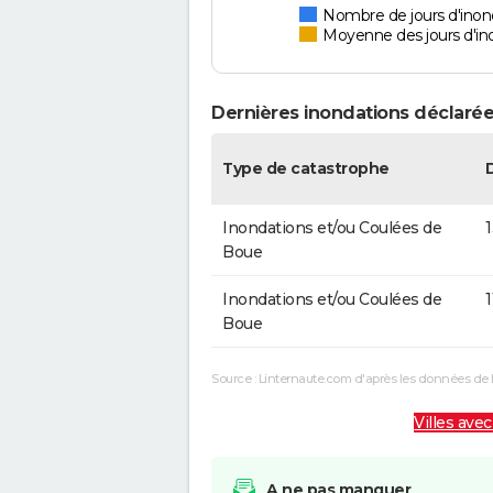
Nombre de jours d'ino
Moyenne des jours d'in
Dernières inondations déclaré
Type de catastrophe
Inondations et/ou Coulées de
Boue
Inondations et/ou Coulées de
1
Boue
Source : Linternaute.com d'après les données de 
Villes avec
A ne pas manquer