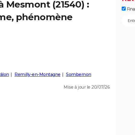
 à Mesmont (21540) :
Fin
isme, phénomène
râlon
Remilly-en-Montagne
Sombernon
Mise à jour le 20/07/26