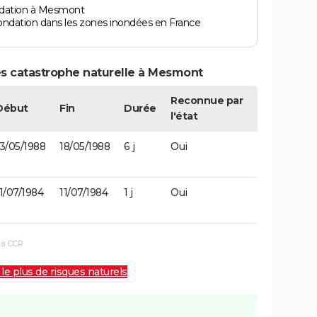
ndation à Mesmont
ondation dans les zones inondées en France
es catastrophe naturelle à Mesmont
Reconnue par
Début
Fin
Durée
l'état
13/05/1988
18/05/1988
6 j
Oui
1/07/1984
11/07/1984
1 j
Oui
la CCR
 le plus de risques naturels