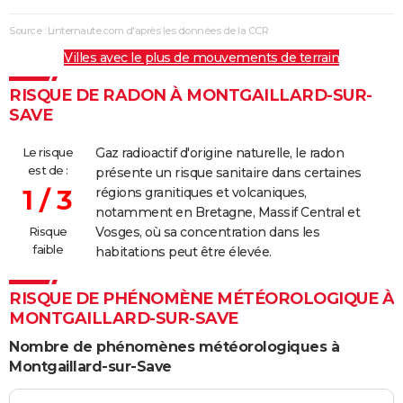
Source : Linternaute.com d'après les données de la CCR
Villes avec le plus de mouvements de terrain
RISQUE DE RADON À MONTGAILLARD-SUR-
SAVE
Le risque
Gaz radioactif d'origine naturelle, le radon
est de :
présente un risque sanitaire dans certaines
1 / 3
régions granitiques et volcaniques,
notamment en Bretagne, Massif Central et
Risque
Vosges, où sa concentration dans les
faible
habitations peut être élevée.
RISQUE DE PHÉNOMÈNE MÉTÉOROLOGIQUE À
MONTGAILLARD-SUR-SAVE
Nombre de phénomènes météorologiques à
Montgaillard-sur-Save