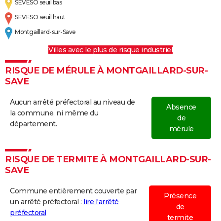
SEVESO seuil bas
SEVESO seuil haut
Montgaillard-sur-Save
Villes avec le plus de risque industriel
RISQUE DE MÉRULE À MONTGAILLARD-SUR-
SAVE
Aucun arrêté préfectoral au niveau de
Absence
la commune, ni même du
de
département.
mérule
RISQUE DE TERMITE À MONTGAILLARD-SUR-
SAVE
Commune entièrement couverte par
Présence
un arrêté préfectoral :
lire l'arrêté
de
préfectoral
termite