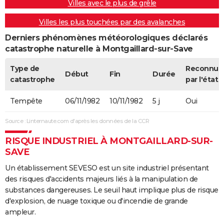
Villes avec le plus de grêle
Villes les plus touchées par des avalanches
Derniers phénomènes météorologiques déclarés
catastrophe naturelle à Montgaillard-sur-Save
Type de
Reconnue
Début
Fin
Durée
catastrophe
par l'état
Tempête
06/11/1982
10/11/1982
5 j
Oui
Source : Linternaute.com d'après les données de la CCR
RISQUE INDUSTRIEL À MONTGAILLARD-SUR-
SAVE
Un établissement SEVESO est un site industriel présentant
des risques d'accidents majeurs liés à la manipulation de
substances dangereuses. Le seuil haut implique plus de risque
d'explosion, de nuage toxique ou d'incendie de grande
ampleur.