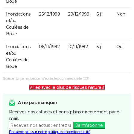
Boue
Inondations
25/12/1999
29/12/1999
5 j
Non
et/ou
Coulées de
Boue
Inondations
06/11/1982
10/11/1982
5 j
Oui
et/ou
Coulées de
Boue
Source : Linternaute.com d'après les données de la CCR
Villes avec le plus de risques naturels
A ne pas manquer
Recevez nos astuces et bons plans directement par e-
mail.
Je m'abonne
En savoir plus sur notre politique de confidentialité