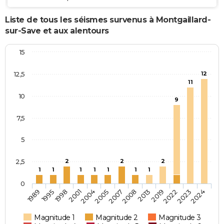
Liste de tous les séismes survenus à Montgaillard-
sur-Save et aux alentours
15
12,5
12
11
10
9
7,5
5
2,5
2
2
2
1
1
1
1
1
1
1
0
2004
2007
2013
2022
2024
1995
2001
2005
2008
2019
2023
1989
1998
Magnitude 1
Magnitude 2
Magnitude 3