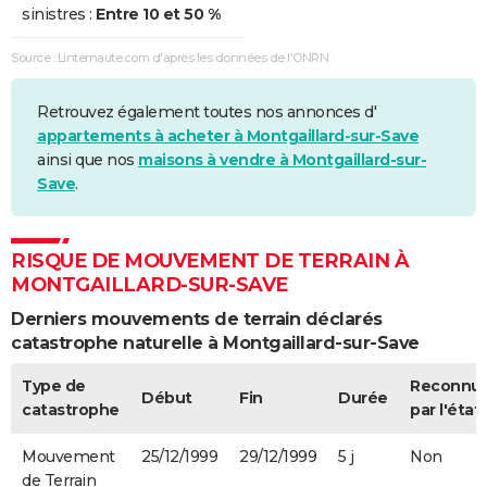
sinistres :
Entre 10 et 50 %
Source : Linternaute.com d'après les données de l'ONRN
Retrouvez également toutes nos annonces d'
appartements à acheter à Montgaillard-sur-Save
ainsi que nos
maisons à vendre à Montgaillard-sur-
Save
.
RISQUE DE MOUVEMENT DE TERRAIN À
MONTGAILLARD-SUR-SAVE
Derniers mouvements de terrain déclarés
catastrophe naturelle à Montgaillard-sur-Save
Type de
Reconnu
Début
Fin
Durée
catastrophe
par l'état
Mouvement
25/12/1999
29/12/1999
5 j
Non
de Terrain