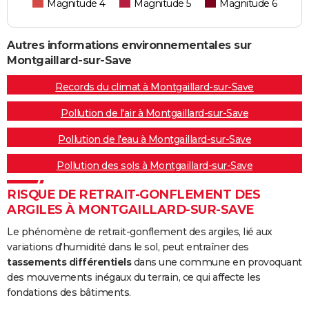
Magnitude 4
Magnitude 5
Magnitude 6
Autres informations environnementales sur
Montgaillard-sur-Save
Records du climat à Montgaillard-sur-Save
Pollution de l'air à Montgaillard-sur-Save
Pollution de l'eau à Montgaillard-sur-Save
Pollution des sols à Montgaillard-sur-Save
RISQUE DE RETRAIT-GONFLEMENT DES
ARGILES À MONTGAILLARD-SUR-SAVE
Le phénomène de retrait-gonflement des argiles, lié aux
variations d'humidité dans le sol, peut entraîner des
tassements différentiels
dans une commune en provoquant
des mouvements inégaux du terrain, ce qui affecte les
fondations des bâtiments.