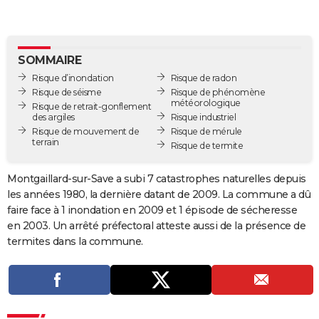
City break
Voyage de noces
Climat
Destinations
Voyage nature
Forum
+
PHOTO
GUIDES D'ACHAT
SOMMAIRE
BONS PLANS
Risque d’inondation
Risque de radon
Risque de séisme
Risque de phénomène
météorologique
CARTE DE VOEUX
Risque de retrait-gonflement
des argiles
Risque industriel
Carte Bonne année
Carte Pâques
Carte de Noël
Carte Saint-Valentin
Carte d'anniversaire
Risque de mouvement de
Risque de mérule
DICTIONNAIRE
terrain
Risque de termite
Biographies
Expressions
Dictionnaire
Citations
Proverbes
PROGRAMME TV
Montgaillard-sur-Save a subi 7 catastrophes naturelles depuis
COPAINS D'AVANT
les années 1980, la dernière datant de 2009. La commune a dû
faire face à 1 inondation en 2009 et 1 épisode de sécheresse
Se connecter
Collèges
Universités
Service militaire
S'inscrire
Lycées
Primaires
Entreprises
Avis de recherche
AVIS DE DÉCÈS
en 2003. Un arrêté préfectoral atteste aussi de la présence de
termites dans la commune.
FORUM
Lifestyle
Sport
Television
Cinema
Bricolage
Culture
Auto
Voyage