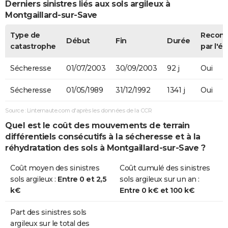
Derniers sinistres liés aux sols argileux à
Montgaillard-sur-Save
Type de
Recon
Début
Fin
Durée
catastrophe
par l'ét
Sécheresse
01/07/2003
30/09/2003
92 j
Oui
Sécheresse
01/05/1989
31/12/1992
1341 j
Oui
Source : Linternaute.com d'après les données de la CCR
Quel est le coût des mouvements de terrain
différentiels consécutifs à la sécheresse et à la
réhydratation des sols à Montgaillard-sur-Save ?
Coût moyen des sinistres
Coût cumulé des sinistres
sols argileux :
Entre 0 et 2,5
sols argileux sur un an :
k€
Entre 0 k€ et 100 k€
Part des sinistres sols
argileux sur le total des