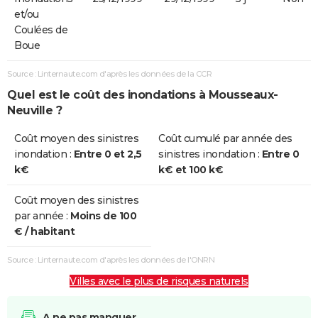
et/ou
Coulées de
Boue
Source : Linternaute.com d'après les données de la CCR
Quel est le coût des inondations à Mousseaux-
Neuville ?
Coût moyen des sinistres
Coût cumulé par année des
inondation :
Entre 0 et 2,5
sinistres inondation :
Entre 0
k€
k€ et 100 k€
Coût moyen des sinistres
par année :
Moins de 100
€ / habitant
Source : Linternaute.com d'après les données de l'ONRN
Villes avec le plus de risques naturels
A ne pas manquer