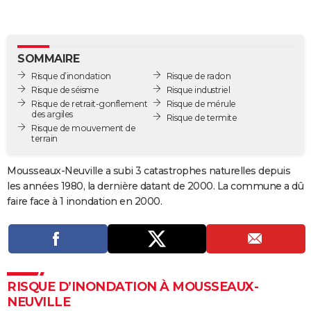
City break
Voyage de noces
Climat
Destinations
Voyage nature
Forum
+
PHOTO
GUIDES D'ACHAT
SOMMAIRE
BONS PLANS
Risque d’inondation
Risque de radon
Risque de séisme
Risque industriel
CARTE DE VOEUX
Risque de retrait-gonflement
Risque de mérule
des argiles
Risque de termite
Carte Bonne année
Carte Pâques
Carte de Noël
Carte Saint-Valentin
Carte d'anniversaire
Risque de mouvement de
DICTIONNAIRE
terrain
Biographies
Expressions
Dictionnaire
Citations
Proverbes
PROGRAMME TV
Mousseaux-Neuville a subi 3 catastrophes naturelles depuis
les années 1980, la dernière datant de 2000. La commune a dû
COPAINS D'AVANT
faire face à 1 inondation en 2000.
Se connecter
Collèges
Universités
Service militaire
S'inscrire
Lycées
Primaires
Entreprises
Avis de recherche
AVIS DE DÉCÈS
FORUM
Lifestyle
Sport
Television
Cinema
Bricolage
Culture
Auto
Voyage
RISQUE D’INONDATION À MOUSSEAUX-
NEUVILLE