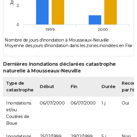
2
0
1999
2000
Nombre de jours d'inondation à Mousseaux-Neuville
Moyenne des jours d'inondation dans les zones inondées en Franc
Dernières inondations déclarées catastrophe
naturelle à Mousseaux-Neuville
Type de
Recon
Début
Fin
Durée
catastrophe
par l'é
Inondations
06/07/2000
06/07/2000
1 j
Oui
et/ou
Coulées de
Boue
Inondations
25/12/1999
29/12/1999
5 j
Non