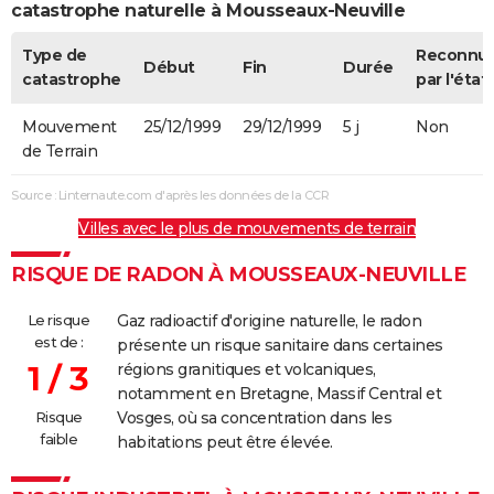
catastrophe naturelle à Mousseaux-Neuville
Type de
Reconnu
Début
Fin
Durée
catastrophe
par l'état
Mouvement
25/12/1999
29/12/1999
5 j
Non
de Terrain
Source : Linternaute.com d'après les données de la CCR
Villes avec le plus de mouvements de terrain
RISQUE DE RADON À MOUSSEAUX-NEUVILLE
Le risque
Gaz radioactif d'origine naturelle, le radon
est de :
présente un risque sanitaire dans certaines
1 / 3
régions granitiques et volcaniques,
notamment en Bretagne, Massif Central et
Risque
Vosges, où sa concentration dans les
faible
habitations peut être élevée.