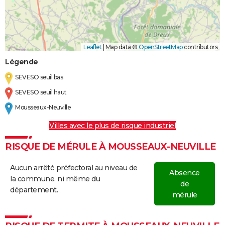
Leaflet
|
Map data ©
OpenStreetMap
contributors
Légende
SEVESO seuil bas
SEVESO seuil haut
Mousseaux-Neuville
Villes avec le plus de risque industriel
RISQUE DE MÉRULE À MOUSSEAUX-NEUVILLE
Aucun arrêté préfectoral au niveau de
Absence
la commune, ni même du
de
département.
mérule