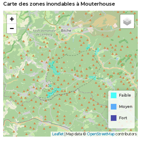
Carte des zones inondables à Mouterhouse
+
−
Faible
Moyen
Fort
Leaflet
|
Map data ©
OpenStreetMap
contributors