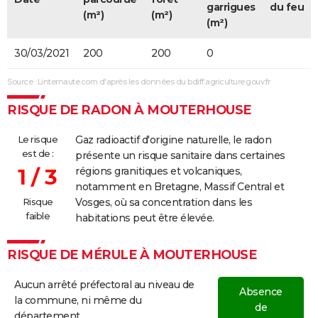
garrigues
du feu
(m²)
(m²)
(m²)
30/03/2021
200
200
0
Source : Linternaute.com d'après les données du bdiff.agriculture.gouv.fr
RISQUE DE RADON À MOUTERHOUSE
Le risque
Gaz radioactif d'origine naturelle, le radon
est de :
présente un risque sanitaire dans certaines
1 / 3
régions granitiques et volcaniques,
notamment en Bretagne, Massif Central et
Risque
Vosges, où sa concentration dans les
faible
habitations peut être élevée.
RISQUE DE MÉRULE À MOUTERHOUSE
Aucun arrêté préfectoral au niveau de
Absence
la commune, ni même du
de
département.