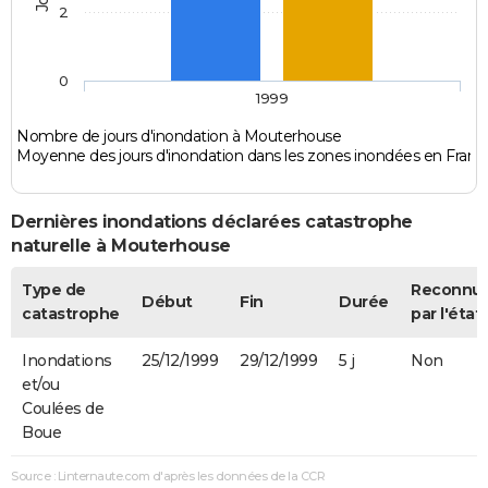
2
0
1999
Nombre de jours d'inondation à Mouterhouse
Moyenne des jours d'inondation dans les zones inondées en Franc
Dernières inondations déclarées catastrophe
naturelle à Mouterhouse
Type de
Reconnu
Début
Fin
Durée
catastrophe
par l'état
Inondations
25/12/1999
29/12/1999
5 j
Non
et/ou
Coulées de
Boue
Source : Linternaute.com d'après les données de la CCR