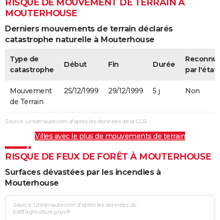
RISQUE DE MOUVEMENT DE TERRAIN À
MOUTERHOUSE
Derniers mouvements de terrain déclarés
catastrophe naturelle à Mouterhouse
Type de
Reconnu
Début
Fin
Durée
catastrophe
par l'état
Mouvement
25/12/1999
29/12/1999
5 j
Non
de Terrain
Source : Linternaute.com d'après les données de la CCR
Villes avec le plus de mouvements de terrain
RISQUE DE FEUX DE FORÊT À MOUTERHOUSE
Surfaces dévastées par les incendies à
Mouterhouse
Source : Linternaute.com d'après les données du
bdiff.agriculture.gouv.fr