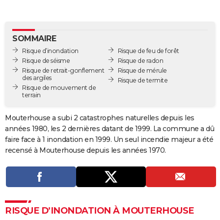
City break
Voyage de noces
Climat
Destinations
Voyage nature
Forum
+
PHOTO
GUIDES D'ACHAT
SOMMAIRE
Risque d’inondation
Risque de feu de forêt
BONS PLANS
Risque de séisme
Risque de radon
Risque de retrait-gonflement
Risque de mérule
CARTE DE VOEUX
des argiles
Risque de termite
Risque de mouvement de
Carte Bonne année
Carte Pâques
Carte de Noël
Carte Saint-Valentin
Carte d'anniversaire
DICTIONNAIRE
terrain
Biographies
Expressions
Dictionnaire
Citations
Proverbes
PROGRAMME TV
Mouterhouse a subi 2 catastrophes naturelles depuis les
années 1980, les 2 dernières datant de 1999. La commune a dû
COPAINS D'AVANT
faire face à 1 inondation en 1999. Un seul incendie majeur a été
Se connecter
Collèges
Universités
Service militaire
S'inscrire
Lycées
Primaires
Entreprises
Avis de recherche
recensé à Mouterhouse depuis les années 1970.
AVIS DE DÉCÈS
FORUM
Lifestyle
Sport
Television
Cinema
Bricolage
Culture
Auto
Voyage
RISQUE D’INONDATION À MOUTERHOUSE