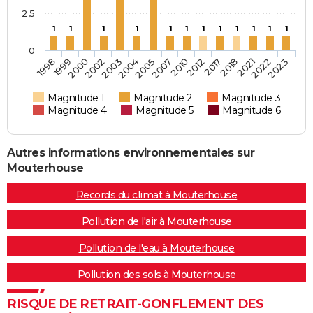
2,5
1
1
1
1
1
1
1
1
1
1
1
1
0
2021
2000
2007
2002
2010
2022
2003
2012
2023
1998
2004
2017
1999
2005
2018
Magnitude 1
Magnitude 2
Magnitude 3
Magnitude 4
Magnitude 5
Magnitude 6
Autres informations environnementales sur
Mouterhouse
Records du climat à Mouterhouse
Pollution de l'air à Mouterhouse
Pollution de l'eau à Mouterhouse
Pollution des sols à Mouterhouse
RISQUE DE RETRAIT-GONFLEMENT DES