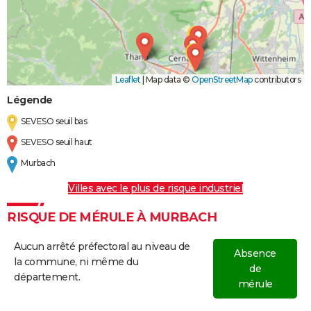
Leaflet
|
Map data ©
OpenStreetMap
contributors
Légende
SEVESO seuil bas
SEVESO seuil haut
Murbach
Villes avec le plus de risque industriel
RISQUE DE MÉRULE À MURBACH
Aucun arrêté préfectoral au niveau de
Absence
la commune, ni même du
de
département.
mérule