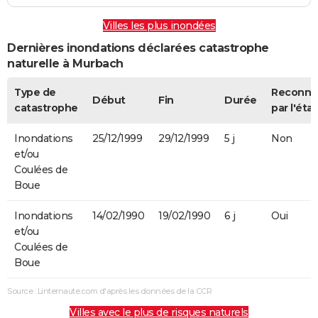
Villes les plus inondées
Dernières inondations déclarées catastrophe
naturelle à Murbach
Type de
Reconnu
Début
Fin
Durée
catastrophe
par l'état
Inondations
25/12/1999
29/12/1999
5 j
Non
et/ou
Coulées de
Boue
Inondations
14/02/1990
19/02/1990
6 j
Oui
et/ou
Coulées de
Boue
Source : Linternaute.com d'après les données de la CCR
Villes avec le plus de risques naturels