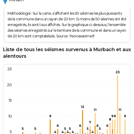
Méthodologie : Sur la carte, s'affichent les 50 séismes les plus puissants
de la commune dans un rayon de 20 km. Si moins de 50 séismes ont été
enregistrés, ils sont tous affichés. Sur le graphique ci-dessous, l'ensemble
des séismes enregistrés sur le territoire de la commune et dans un rayon
de 20 km sont comptabilisés. Source : franceseisme.fr
Liste de tous les séismes survenus à Murbach et aux
alentours
25
23
20
15
12
11
11
10
9
9
9
9
8
7
6
6
6
6
5
5
5
5
5
5
5
4
4
4
4
4