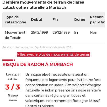
Derniers mouvements de terrain déclarés
catastrophe naturelle à Murbach
Type de
Reconnu
Début
Fin
Durée
catastrophe
par l'état
Mouvement
25/12/1999
29/12/1999
5 j
Non
de Terrain
Source : Linternaute.com d'après les données de la CCR
Villes avec le plus de mouvements de terrain
RISQUE DE RADON À MURBACH
Le risque
Un risque élevé nécessite une aération
est de :
fréquente des logements pour éviter une forte
3 / 3
concentration en radon. Gaz radioactif d'origine
naturelle, le radon présente un risque sanitaire
Risque
dans certaines régions granitiques et
élevé
volcaniques, notamment en Bretagne, Massif
Central et Vosges.