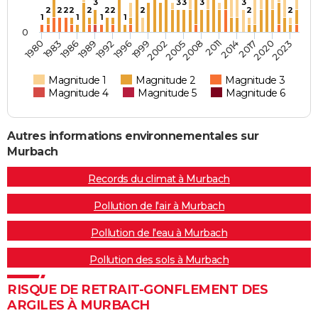
3
3
3
3
3
2
2
2
2
2
2
2
2
2
2
1
1
1
1
0
1980
2014
2008
2002
1996
1989
2023
1983
2017
2011
2005
1999
1992
1986
2020
Magnitude 1
Magnitude 2
Magnitude 3
Magnitude 4
Magnitude 5
Magnitude 6
Autres informations environnementales sur
Murbach
Records du climat à Murbach
Pollution de l'air à Murbach
Pollution de l'eau à Murbach
Pollution des sols à Murbach
RISQUE DE RETRAIT-GONFLEMENT DES
ARGILES À MURBACH