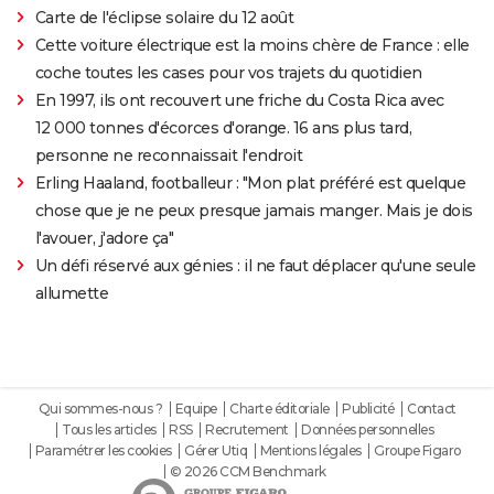
Carte de l'éclipse solaire du 12 août
Cette voiture électrique est la moins chère de France : elle
coche toutes les cases pour vos trajets du quotidien
En 1997, ils ont recouvert une friche du Costa Rica avec
12 000 tonnes d'écorces d'orange. 16 ans plus tard,
personne ne reconnaissait l'endroit
Erling Haaland, footballeur : "Mon plat préféré est quelque
chose que je ne peux presque jamais manger. Mais je dois
l'avouer, j'adore ça"
Un défi réservé aux génies : il ne faut déplacer qu'une seule
allumette
Qui sommes-nous ?
Equipe
Charte éditoriale
Publicité
Contact
Tous les articles
RSS
Recrutement
Données personnelles
Paramétrer les cookies
Gérer Utiq
Mentions légales
Groupe Figaro
© 2026 CCM Benchmark