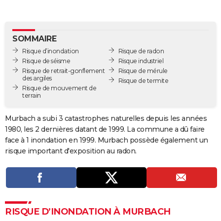
City break
Voyage de noces
Climat
Destinations
Voyage nature
Forum
+
PHOTO
GUIDES D'ACHAT
SOMMAIRE
Risque d’inondation
Risque de radon
BONS PLANS
Risque de séisme
Risque industriel
Risque de retrait-gonflement
Risque de mérule
CARTE DE VOEUX
des argiles
Risque de termite
Risque de mouvement de
Carte Bonne année
Carte Pâques
Carte de Noël
Carte Saint-Valentin
Carte d'anniversaire
DICTIONNAIRE
terrain
Biographies
Expressions
Dictionnaire
Citations
Proverbes
PROGRAMME TV
Murbach a subi 3 catastrophes naturelles depuis les années
1980, les 2 dernières datant de 1999. La commune a dû faire
COPAINS D'AVANT
face à 1 inondation en 1999. Murbach possède également un
Se connecter
Collèges
Universités
Service militaire
S'inscrire
Lycées
Primaires
Entreprises
Avis de recherche
risque important d'exposition au radon.
AVIS DE DÉCÈS
FORUM
Lifestyle
Sport
Television
Cinema
Bricolage
Culture
Auto
Voyage
RISQUE D’INONDATION À MURBACH