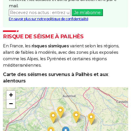
Boue
mail.
Je m'abonne
Inondations
06/11/1982
10/11/1982
5 j
Oui
En savoir plus sur notre politique de confidentialité
et/ou
Coulées de
Boue
RISQUE DE SÉISME À PAILHÈS
En France, les
risques sismiques
varient selon les régions,
allant de faibles à modérés, avec des zones plus exposées
comme les Alpes, les Pyrénées et certaines régions
méditerranéennes.
Carte des séismes survenus à Pailhès et aux
alentours
+
−