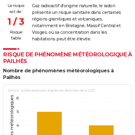
Le risque
Gaz radioactif d'origine naturelle, le radon
est de :
présente un risque sanitaire dans certaines
1 / 3
régions granitiques et volcaniques,
notamment en Bretagne, Massif Central et
Risque
Vosges, où sa concentration dans les
faible
habitations peut être élevée.
RISQUE DE PHÉNOMÈNE MÉTÉOROLOGIQUE À
PAILHÈS
Nombre de phénomènes météorologiques à
Pailhès
Source : Linternaute.com d'après les données de la CCR
6
5
4