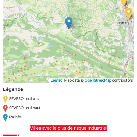
Leaflet
|
Map data ©
OpenStreetMap
contributors
Légende
SEVESO seuil bas
SEVESO seuil haut
Pailhès
Villes avec le plus de risque industriel