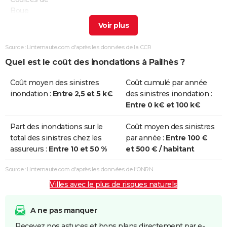
Boue
Inondations
11/06/2000
11/06/2000
1 j
Oui
et/ou
Source : Linternaute.com d'après les données de la CCR
Coulées de
Quel est le coût des inondations à Pailhès ?
Boue
Coût moyen des sinistres
Coût cumulé par année
Inondations
10/06/2000
10/06/2000
1 j
Oui
inondation :
Entre 2,5 et 5 k€
des sinistres inondation :
et/ou
Entre 0 k€ et 100 k€
Coulées de
Boue
Part des inondations sur le
Coût moyen des sinistres
total des sinistres chez les
par année :
Entre 100 €
Inondations
21/09/1993
25/09/1993
5 j
Oui
assureurs :
Entre 10 et 50 %
et 500 € / habitant
et/ou
Coulées de
Source : Linternaute.com d'après les données de l'ONRN
Boue
Villes avec le plus de risques naturels
Inondations
22/01/1992
25/01/1992
4 j
Oui
et/ou
A ne pas manquer
Coulées de
Recevez nos astuces et bons plans directement par e-