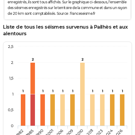
enregistrés, ils sont tous affichés. Sur le graphique ci-dessous, l'ensemble
des séismes enregistrés sur le territoire de la commune et dans un rayon
de 20 km sont comptabilisés. Source : franceseisme.fr
Liste de tous les séismes survenus à Pailhès et aux
alentours
2,5
2
2
2
1,5
1
1
1
1
1
1
1
1
1
1
0,5
0
2026
2009
1982
2010
1985
2011
1990
2023
2001
2024
2006