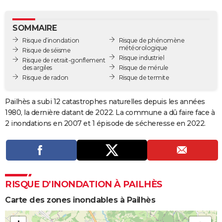
City break
Voyage de noces
Climat
Destinations
Voyage nature
Forum
+
PHOTO
SOMMAIRE
GUIDES D'ACHAT
Risque d’inondation
Risque de phénomène
météorologique
Risque de séisme
BONS PLANS
Risque industriel
Risque de retrait-gonflement
des argiles
Risque de mérule
CARTE DE VOEUX
Risque de radon
Risque de termite
Carte Bonne année
Carte Pâques
Carte de Noël
Carte Saint-Valentin
Carte d'anniversaire
DICTIONNAIRE
Pailhès a subi 12 catastrophes naturelles depuis les années
Biographies
Expressions
Dictionnaire
Citations
Proverbes
1980, la dernière datant de 2022. La commune a dû faire face à
PROGRAMME TV
2 inondations en 2007 et 1 épisode de sécheresse en 2022.
COPAINS D'AVANT
Se connecter
Collèges
Universités
Service militaire
S'inscrire
Lycées
Primaires
Entreprises
Avis de recherche
AVIS DE DÉCÈS
FORUM
RISQUE D’INONDATION À PAILHÈS
Lifestyle
Sport
Television
Cinema
Bricolage
Culture
Auto
Voyage
Carte des zones inondables à Pailhès