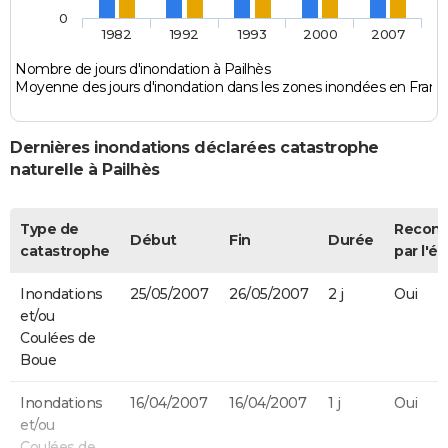
0
1982
1992
1993
2000
2007
Nombre de jours d'inondation à Pailhès
Moyenne des jours d'inondation dans les zones inondées en Franc
Dernières inondations déclarées catastrophe
naturelle à Pailhès
Type de
Recon
Début
Fin
Durée
catastrophe
par l'ét
Inondations
25/05/2007
26/05/2007
2 j
Oui
et/ou
Coulées de
Boue
Inondations
16/04/2007
16/04/2007
1 j
Oui
et/ou
Coulées de