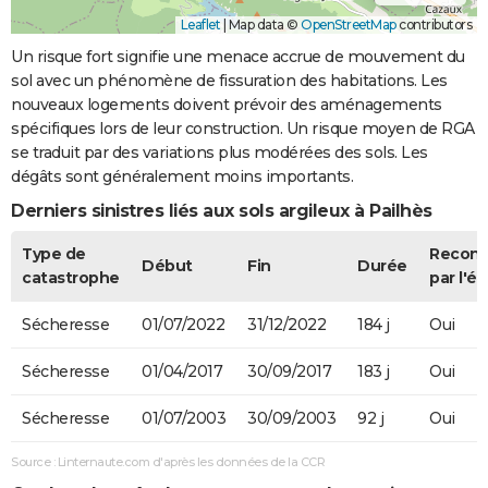
Leaflet
|
Map data ©
OpenStreetMap
contributors
Un risque fort signifie une menace accrue de mouvement du
sol avec un phénomène de fissuration des habitations. Les
nouveaux logements doivent prévoir des aménagements
spécifiques lors de leur construction. Un risque moyen de RGA
se traduit par des variations plus modérées des sols. Les
dégâts sont généralement moins importants.
Derniers sinistres liés aux sols argileux à Pailhès
Type de
Recon
Début
Fin
Durée
catastrophe
par l'ét
Sécheresse
01/07/2022
31/12/2022
184 j
Oui
Sécheresse
01/04/2017
30/09/2017
183 j
Oui
Sécheresse
01/07/2003
30/09/2003
92 j
Oui
Source : Linternaute.com d'après les données de la CCR