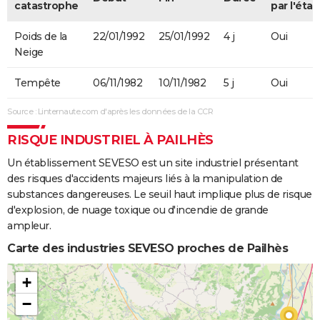
catastrophe
par l'état
Poids de la
22/01/1992
25/01/1992
4 j
Oui
Neige
Tempête
06/11/1982
10/11/1982
5 j
Oui
Source : Linternaute.com d'après les données de la CCR
RISQUE INDUSTRIEL À PAILHÈS
Un établissement SEVESO est un site industriel présentant
des risques d'accidents majeurs liés à la manipulation de
substances dangereuses. Le seuil haut implique plus de risque
d'explosion, de nuage toxique ou d'incendie de grande
ampleur.
Carte des industries SEVESO proches de Pailhès
+
−