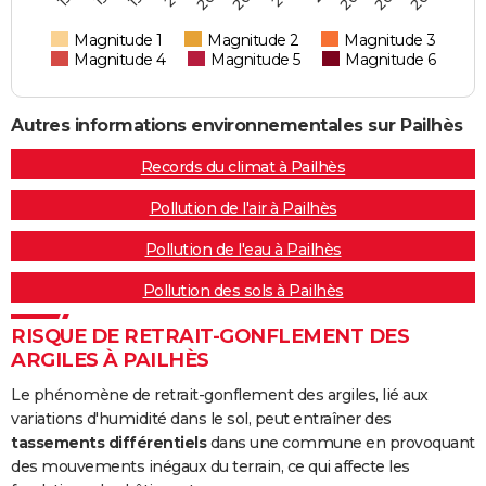
Magnitude 1
Magnitude 2
Magnitude 3
Magnitude 4
Magnitude 5
Magnitude 6
Autres informations environnementales sur Pailhès
Records du climat à Pailhès
Pollution de l'air à Pailhès
Pollution de l'eau à Pailhès
Pollution des sols à Pailhès
RISQUE DE RETRAIT-GONFLEMENT DES
ARGILES À PAILHÈS
Le phénomène de retrait-gonflement des argiles, lié aux
variations d'humidité dans le sol, peut entraîner des
tassements différentiels
dans une commune en provoquant
des mouvements inégaux du terrain, ce qui affecte les