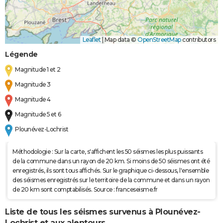
Leaflet
|
Map data ©
OpenStreetMap
contributors
Légende
Magnitude 1 et 2
Magnitude 3
Magnitude 4
Magnitude 5 et 6
Plounévez-Lochrist
Méthodologie : Sur la carte, s'affichent les 50 séismes les plus puissants
de la commune dans un rayon de 20 km. Si moins de 50 séismes ont été
enregistrés, ils sont tous affichés. Sur le graphique ci-dessous, l'ensemble
des séismes enregistrés sur le territoire de la commune et dans un rayon
de 20 km sont comptabilisés. Source : franceseisme.fr
Liste de tous les séismes survenus à Plounévez-
Lochrist et aux alentours