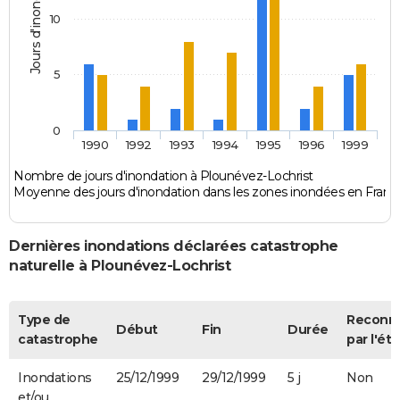
Jours d'inondation
10
5
0
1990
1992
1993
1994
1995
1996
1999
Nombre de jours d'inondation à Plounévez-Lochrist
Moyenne des jours d'inondation dans les zones inondées en Franc
Dernières inondations déclarées catastrophe
naturelle à Plounévez-Lochrist
Type de
Reconn
Début
Fin
Durée
catastrophe
par l'éta
Inondations
25/12/1999
29/12/1999
5 j
Non
et/ou