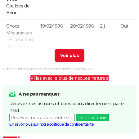
Coulées de
Boue
Chocs
19/02/1996
20/02/1996
2 j
Oui
Mécaniques
liés à l'action
des Vagues
Inondations
17/01/1995
31/01/1995
15 j
Oui
et/ou
Source : Linternaute.com d'après les données de la CCR
Coulées de
Villes avec le plus de risques naturels
Boue
Inondations
09/08/1994
09/08/1994
1 j
Oui
A ne pas manquer
et/ou
Recevez nos astuces et bons plans directement par e-
Coulées de
mail.
Boue
Je m'abonne
En savoir plus sur notre politique de confidentialité
Inondations
08/06/1993
09/06/1993
2 j
Oui
et/ou