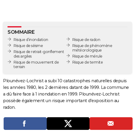
City break
Voyage de noces
Climat
Destinations
Voyage nature
Forum
+
PHOTO
GUIDES D'ACHAT
BONS PLANS
SOMMAIRE
Risque d’inondation
Risque de radon
CARTE DE VOEUX
Risque de séisme
Risque de phénomène
météorologique
Risque de retrait-gonflement
Carte Bonne année
Carte Pâques
Carte de Noël
Carte Saint-Valentin
Carte d'anniversaire
DICTIONNAIRE
des argiles
Risque de mérule
Risque de mouvement de
Risque de termite
terrain
Biographies
Expressions
Dictionnaire
Citations
Proverbes
PROGRAMME TV
Plounévez-Lochrist a subi 10 catastrophes naturelles depuis
COPAINS D'AVANT
les années 1980, les 2 dernières datant de 1999. La commune
Se connecter
Collèges
Universités
Service militaire
S'inscrire
Lycées
Primaires
Entreprises
Avis de recherche
AVIS DE DÉCÈS
a dû faire face à 1 inondation en 1999. Plounévez-Lochrist
possède également un risque important d'exposition au
FORUM
radon.
Lifestyle
Sport
Television
Cinema
Bricolage
Culture
Auto
Voyage