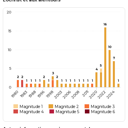
20
16
15
10
10
7
5
5
4
3
2
2
2
2
1
1
1
1
1
1
1
1
1
1
1
1
1
1
0
2011
2024
1988
2003
1980
1996
2006
2020
1983
1998
2008
2022
Magnitude 1
Magnitude 2
Magnitude 3
Magnitude 4
Magnitude 5
Magnitude 6