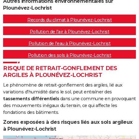
Autres informations environnementales sur
Plounévez-Lochrist
Records du climat à Plounévez-Lochrist
Pollution de l'air à Plounévez-Lochrist
Pollution de l'eau à Plounévez-Lochrist
Pollution des sols à Plounévez-Lochrist
RISQUE DE RETRAIT-GONFLEMENT DES
ARGILES À PLOUNÉVEZ-LOCHRIST
Le phénomène de retrait-gonflement des argiles, lié aux
variations d'humidité dans le sol, peut entraîner des
tassements différentiels
dans une commune en provoquant
des mouvements inégaux du terrain, ce qui affecte les
fondations des bâtiments.
Zones exposées à des risques liés aux sols argileux
à Plounévez-Lochrist