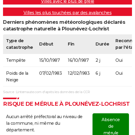
Villes avec le plus de grêle
Villes les plus touchées par des avalanches
Derniers phénomènes météorologiques déclarés
catastrophe naturelle à Plounévez-Lochrist
Type de
Reconn
Début
Fin
Durée
catastrophe
par l'état
Tempête
15/10/1987
16/10/1987
2 j
Oui
Poids de la
07/02/1983
12/02/1983
6 j
Oui
Neige
Source : Linternaute.com d'après les données de la CCR
RISQUE DE MÉRULE À PLOUNÉVEZ-LOCHRIST
Aucun arrêté préfectoral au niveau de
Absence
la commune, ni même du
de
département.
mérule