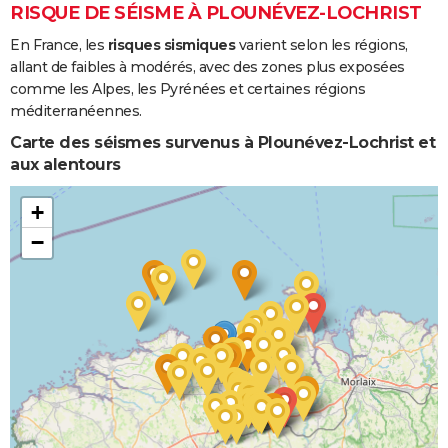
Coulées de
RISQUE DE SÉISME À PLOUNÉVEZ-LOCHRIST
Boue
En France, les
risques sismiques
varient selon les régions,
allant de faibles à modérés, avec des zones plus exposées
Inondations
27/05/1992
27/05/1992
1 j
Oui
comme les Alpes, les Pyrénées et certaines régions
et/ou
méditerranéennes.
Coulées de
Boue
Carte des séismes survenus à Plounévez-Lochrist et
aux alentours
Inondations
12/02/1990
17/02/1990
6 j
Oui
et/ou
+
Coulées de
−
Boue