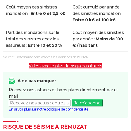
Coût moyen des sinistres
Coût cumulé par année
inondation :
Entre 0 et 2,5 k€
des sinistres inondation :
Entre 0 k€ et 100 k€
Part des inondations sur le
Coût moyen des sinistres
total des sinistres chez les
par année :
Moins de 100
assureurs :
Entre 10 et 50 %
€ / habitant
Source : Linternaute.com d'après les données de l'ONRN
Villes avec le plus de risques naturels
A ne pas manquer
Recevez nos astuces et bons plans directement par e-
mail.
Je m'abonne
En savoir plus sur notre politique de confidentialité
RISQUE DE SÉISME À RÉMUZAT