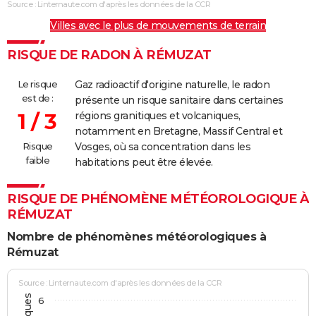
Source : Linternaute.com d'après les données de la CCR
Villes avec le plus de mouvements de terrain
RISQUE DE RADON À RÉMUZAT
Le risque
Gaz radioactif d'origine naturelle, le radon
est de :
présente un risque sanitaire dans certaines
1 / 3
régions granitiques et volcaniques,
notamment en Bretagne, Massif Central et
Risque
Vosges, où sa concentration dans les
faible
habitations peut être élevée.
RISQUE DE PHÉNOMÈNE MÉTÉOROLOGIQUE À
RÉMUZAT
Nombre de phénomènes météorologiques à
Rémuzat
Source : Linternaute.com d'après les données de la CCR
6