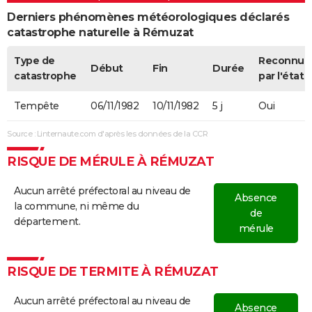
Derniers phénomènes météorologiques déclarés
catastrophe naturelle à Rémuzat
Type de
Reconnue
Début
Fin
Durée
catastrophe
par l'état
Tempête
06/11/1982
10/11/1982
5 j
Oui
Source : Linternaute.com d'après les données de la CCR
RISQUE DE MÉRULE À RÉMUZAT
Aucun arrêté préfectoral au niveau de
Absence
la commune, ni même du
de
département.
mérule
RISQUE DE TERMITE À RÉMUZAT
Aucun arrêté préfectoral au niveau de
Absence