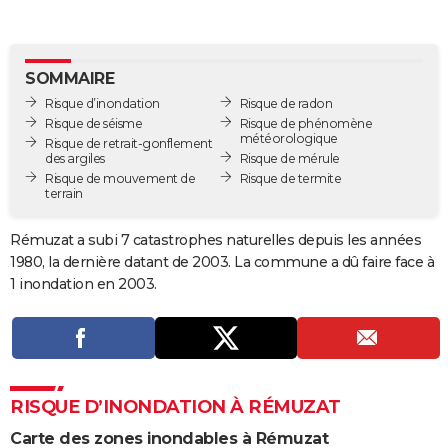
City break
Voyage de noces
Climat
Destinations
Voyage nature
Forum
+
PHOTO
GUIDES D'ACHAT
SOMMAIRE
Risque d’inondation
Risque de radon
BONS PLANS
Risque de séisme
Risque de phénomène
météorologique
Risque de retrait-gonflement
CARTE DE VOEUX
des argiles
Risque de mérule
Risque de mouvement de
Risque de termite
Carte Bonne année
Carte Pâques
Carte de Noël
Carte Saint-Valentin
Carte d'anniversaire
DICTIONNAIRE
terrain
Biographies
Expressions
Dictionnaire
Citations
Proverbes
PROGRAMME TV
Rémuzat a subi 7 catastrophes naturelles depuis les années
1980, la dernière datant de 2003. La commune a dû faire face à
COPAINS D'AVANT
1 inondation en 2003.
Se connecter
Collèges
Universités
Service militaire
S'inscrire
Lycées
Primaires
Entreprises
Avis de recherche
AVIS DE DÉCÈS
FORUM
Lifestyle
Sport
Television
Cinema
Bricolage
Culture
Auto
Voyage
RISQUE D’INONDATION À RÉMUZAT
Carte des zones inondables à Rémuzat