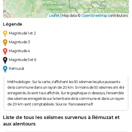
Leaflet
|
Map data ©
OpenStreetMap
contributors
Légende
Magnitude 1 et 2
Magnitude 3
Magnitude 4
Magnitude 5 et 6
Rémuzat
Méthodologie : Sur la carte, s'affichent les 50 séismes les plus puissants
de la commune dans un rayon de 20 km. Si moins de 50 séismes ont été
enregistrés, ils sont tous affichés. Sur le graphique ci-dessous, l'ensemble
des séismes enregistrés sur le territoire de la commune et dans un rayon
de 20 km sont comptabilisés. Source : franceseisme.fr
Liste de tous les séismes survenus à Rémuzat et
aux alentours