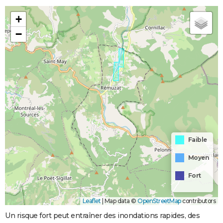
+
−
Faible
Moyen
Fort
Leaflet
|
Map data ©
OpenStreetMap
contributors
Un risque fort peut entraîner des inondations rapides, des