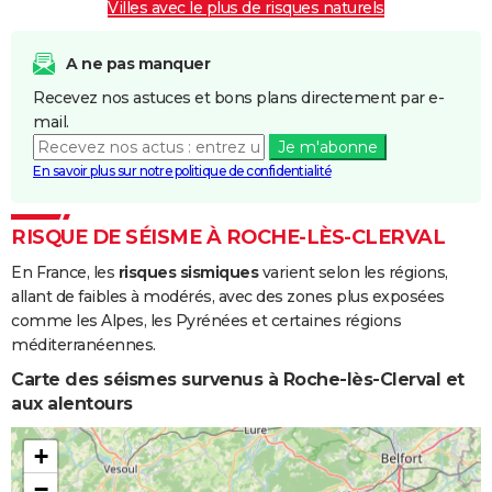
Villes avec le plus de risques naturels
Inondations
08/05/1985
12/05/1985
5 j
Oui
et/ou
Coulées de
A ne pas manquer
Boue
Recevez nos astuces et bons plans directement par e-
mail.
Inondations
08/12/1982
31/12/1982
24 j
Oui
Je m'abonne
et/ou
En savoir plus sur notre politique de confidentialité
Coulées de
Boue
RISQUE DE SÉISME À ROCHE-LÈS-CLERVAL
En France, les
risques sismiques
varient selon les régions,
allant de faibles à modérés, avec des zones plus exposées
comme les Alpes, les Pyrénées et certaines régions
méditerranéennes.
Carte des séismes survenus à Roche-lès-Clerval et
aux alentours
+
−