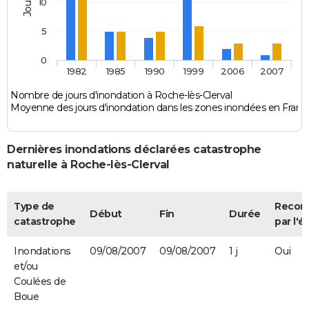
10
5
0
1982
1985
1990
1999
2006
2007
Nombre de jours d'inondation à Roche-lès-Clerval
Moyenne des jours d'inondation dans les zones inondées en Franc
Dernières inondations déclarées catastrophe
naturelle à Roche-lès-Clerval
Type de
Recon
Début
Fin
Durée
catastrophe
par l'é
Inondations
09/08/2007
09/08/2007
1 j
Oui
et/ou
Coulées de
Boue