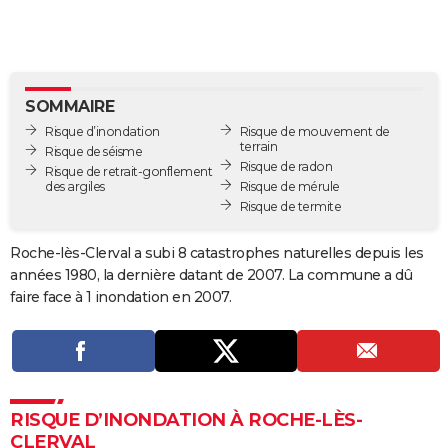
City break
Voyage de noces
Climat
Destinations
Voyage nature
Forum
+
PHOTO
GUIDES D'ACHAT
BONS PLANS
SOMMAIRE
Risque d’inondation
Risque de mouvement de
CARTE DE VOEUX
terrain
Risque de séisme
Risque de radon
Risque de retrait-gonflement
Carte Bonne année
Carte Pâques
Carte de Noël
Carte Saint-Valentin
Carte d'anniversaire
DICTIONNAIRE
des argiles
Risque de mérule
Risque de termite
Biographies
Expressions
Dictionnaire
Citations
Proverbes
PROGRAMME TV
Roche-lès-Clerval a subi 8 catastrophes naturelles depuis les
COPAINS D'AVANT
années 1980, la dernière datant de 2007. La commune a dû
faire face à 1 inondation en 2007.
Se connecter
Collèges
Universités
Service militaire
S'inscrire
Lycées
Primaires
Entreprises
Avis de recherche
AVIS DE DÉCÈS
FORUM
Lifestyle
Sport
Television
Cinema
Bricolage
Culture
Auto
Voyage
RISQUE D’INONDATION À ROCHE-LÈS-
CLERVAL