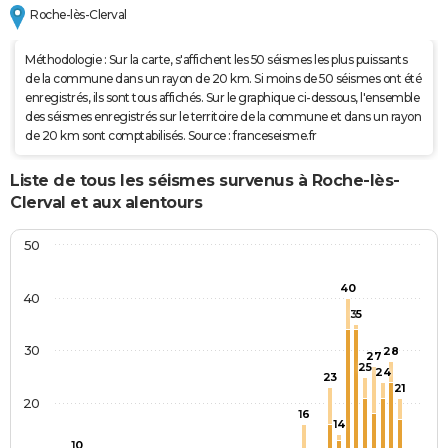
Roche-lès-Clerval
Méthodologie : Sur la carte, s'affichent les 50 séismes les plus puissants
de la commune dans un rayon de 20 km. Si moins de 50 séismes ont été
enregistrés, ils sont tous affichés. Sur le graphique ci-dessous, l'ensemble
des séismes enregistrés sur le territoire de la commune et dans un rayon
de 20 km sont comptabilisés. Source : franceseisme.fr
Liste de tous les séismes survenus à Roche-lès-
Clerval et aux alentours
50
40
40
35
30
28
27
25
24
23
21
20
16
14
10