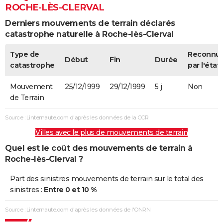
ROCHE-LÈS-CLERVAL
Derniers mouvements de terrain déclarés
catastrophe naturelle à Roche-lès-Clerval
Type de
Reconnu
Début
Fin
Durée
catastrophe
par l'état
Mouvement
25/12/1999
29/12/1999
5 j
Non
de Terrain
Source : Linternaute.com d'après les données de la CCR
Villes avec le plus de mouvements de terrain
Quel est le coût des mouvements de terrain à
Roche-lès-Clerval ?
Part des sinistres mouvements de terrain sur le total des
sinistres :
Entre 0 et 10 %
Source : Linternaute.com d'après les données de l'ONRN