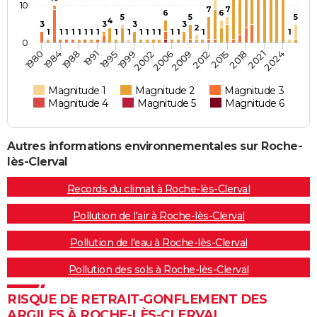
10
7
7
6
6
5
5
5
4
3
3
3
3
2
1
1
1
1
1
1
1
1
1
1
1
1
1
1
1
1
1
1
0
2002
2024
1988
2012
1999
2021
1984
2009
1995
2018
1980
2006
1991
2015
Magnitude 1
Magnitude 2
Magnitude 3
Magnitude 4
Magnitude 5
Magnitude 6
Autres informations environnementales sur Roche-
lès-Clerval
Records du climat à Roche-lès-Clerval
Pollution de l'air à Roche-lès-Clerval
Pollution de l'eau à Roche-lès-Clerval
Pollution des sols à Roche-lès-Clerval
RISQUE DE RETRAIT-GONFLEMENT DES
ARGILES À ROCHE-LÈS-CLERVAL