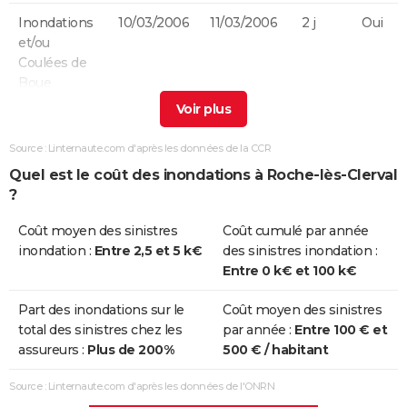
Inondations
10/03/2006
11/03/2006
2 j
Oui
et/ou
Coulées de
Boue
Inondations
25/12/1999
29/12/1999
5 j
Non
et/ou
Source : Linternaute.com d'après les données de la CCR
Coulées de
Quel est le coût des inondations à Roche-lès-Clerval
Boue
?
Inondations
19/02/1999
24/02/1999
6 j
Oui
Coût moyen des sinistres
Coût cumulé par année
et/ou
inondation :
Entre 2,5 et 5 k€
des sinistres inondation :
Coulées de
Entre 0 k€ et 100 k€
Boue
Part des inondations sur le
Coût moyen des sinistres
Inondations
14/02/1990
17/02/1990
4 j
Oui
total des sinistres chez les
par année :
Entre 100 € et
et/ou
assureurs :
Plus de 200%
500 € / habitant
Coulées de
Boue
Source : Linternaute.com d'après les données de l'ONRN