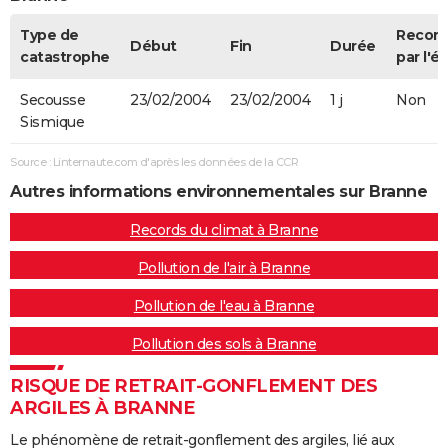
Type de
Recon
Début
Fin
Durée
catastrophe
par l'ét
Secousse
23/02/2004
23/02/2004
1 j
Non
Sismique
Source : Linternaute.com d'après les données de la CCR
Autres informations environnementales sur Branne
Records du climat à Branne
Pollution de l'air à Branne
Pollution de l'eau à Branne
Pollution des sols à Branne
RISQUE DE RETRAIT-GONFLEMENT DES
ARGILES À BRANNE
Le phénomène de retrait-gonflement des argiles, lié aux