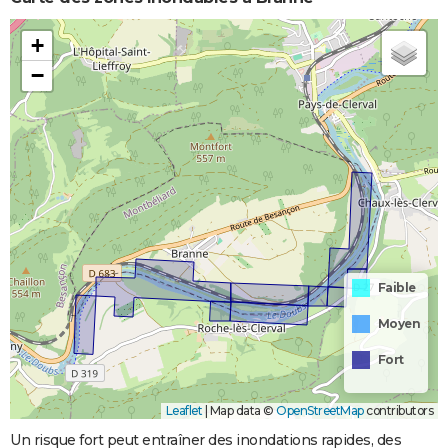
+
−
Faible
Moyen
Fort
Leaflet
|
Map data ©
OpenStreetMap
contributors
Un risque fort peut entraîner des inondations rapides, des