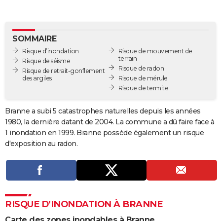
City break
Voyage de noces
Climat
Destinations
Voyage nature
Forum
+
PHOTO
GUIDES D'ACHAT
SOMMAIRE
Risque d’inondation
Risque de mouvement de
BONS PLANS
terrain
Risque de séisme
Risque de radon
Risque de retrait-gonflement
CARTE DE VOEUX
des argiles
Risque de mérule
Risque de termite
Carte Bonne année
Carte Pâques
Carte de Noël
Carte Saint-Valentin
Carte d'anniversaire
DICTIONNAIRE
Biographies
Expressions
Dictionnaire
Citations
Proverbes
Branne a subi 5 catastrophes naturelles depuis les années
PROGRAMME TV
1980, la dernière datant de 2004. La commune a dû faire face à
COPAINS D'AVANT
1 inondation en 1999. Branne possède également un risque
d'exposition au radon.
Se connecter
Collèges
Universités
Service militaire
S'inscrire
Lycées
Primaires
Entreprises
Avis de recherche
AVIS DE DÉCÈS
FORUM
Lifestyle
Sport
Television
Cinema
Bricolage
Culture
Auto
Voyage
RISQUE D’INONDATION À BRANNE
Carte des zones inondables à Branne