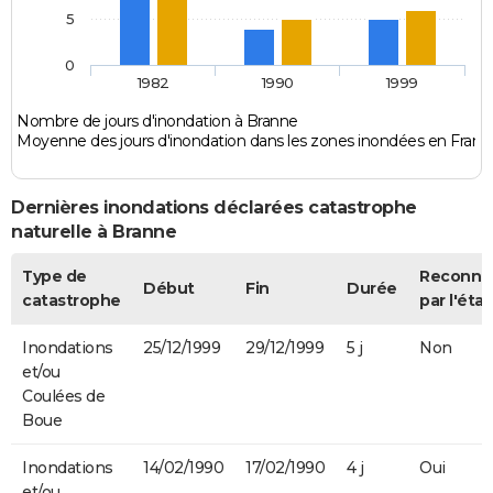
5
0
1982
1990
1999
Nombre de jours d'inondation à Branne
Moyenne des jours d'inondation dans les zones inondées en Franc
Dernières inondations déclarées catastrophe
naturelle à Branne
Type de
Reconnu
Début
Fin
Durée
catastrophe
par l'état
Inondations
25/12/1999
29/12/1999
5 j
Non
et/ou
Coulées de
Boue
Inondations
14/02/1990
17/02/1990
4 j
Oui
et/ou