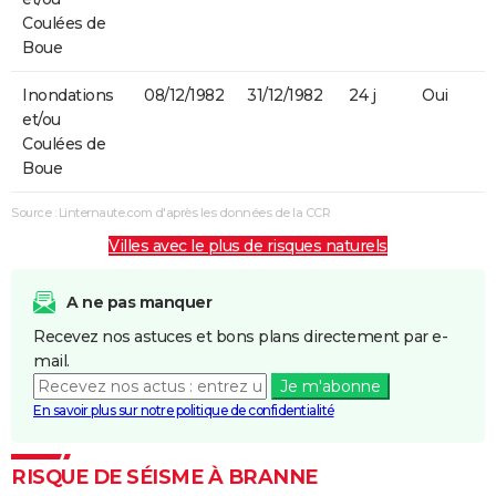
Coulées de
Boue
Inondations
08/12/1982
31/12/1982
24 j
Oui
et/ou
Coulées de
Boue
Source : Linternaute.com d'après les données de la CCR
Villes avec le plus de risques naturels
A ne pas manquer
Recevez nos astuces et bons plans directement par e-
mail.
Je m'abonne
En savoir plus sur notre politique de confidentialité
RISQUE DE SÉISME À BRANNE