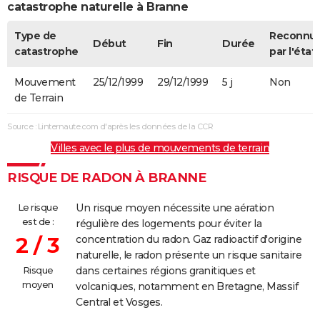
catastrophe naturelle à Branne
Type de
Reconnu
Début
Fin
Durée
catastrophe
par l'état
Mouvement
25/12/1999
29/12/1999
5 j
Non
de Terrain
Source : Linternaute.com d'après les données de la CCR
Villes avec le plus de mouvements de terrain
RISQUE DE RADON À BRANNE
Le risque
Un risque moyen nécessite une aération
est de :
régulière des logements pour éviter la
2 / 3
concentration du radon. Gaz radioactif d'origine
naturelle, le radon présente un risque sanitaire
Risque
dans certaines régions granitiques et
moyen
volcaniques, notamment en Bretagne, Massif
Central et Vosges.