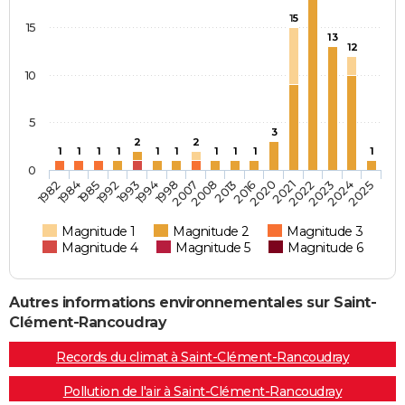
15
15
13
12
10
5
3
2
2
1
1
1
1
1
1
1
1
1
1
0
2020
2008
1994
1985
2025
2022
2016
2007
1993
1984
2024
2021
2013
1998
1992
1982
2023
Magnitude 1
Magnitude 2
Magnitude 3
Magnitude 4
Magnitude 5
Magnitude 6
Autres informations environnementales sur Saint-
Clément-Rancoudray
Records du climat à Saint-Clément-Rancoudray
Pollution de l'air à Saint-Clément-Rancoudray