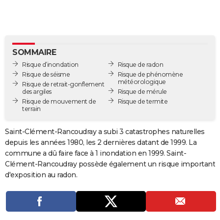
City break
Voyage de noces
Climat
Destinations
Voyage nature
Forum
+
PHOTO
GUIDES D'ACHAT
BONS PLANS
SOMMAIRE
Risque d’inondation
Risque de radon
CARTE DE VOEUX
Risque de séisme
Risque de phénomène
météorologique
Risque de retrait-gonflement
Carte Bonne année
Carte Pâques
Carte de Noël
Carte Saint-Valentin
Carte d'anniversaire
DICTIONNAIRE
des argiles
Risque de mérule
Risque de mouvement de
Risque de termite
terrain
Biographies
Expressions
Dictionnaire
Citations
Proverbes
PROGRAMME TV
Saint-Clément-Rancoudray a subi 3 catastrophes naturelles
COPAINS D'AVANT
depuis les années 1980, les 2 dernières datant de 1999. La
Se connecter
Collèges
Universités
Service militaire
S'inscrire
Lycées
Primaires
Entreprises
Avis de recherche
AVIS DE DÉCÈS
commune a dû faire face à 1 inondation en 1999. Saint-
Clément-Rancoudray possède également un risque important
FORUM
d'exposition au radon.
Lifestyle
Sport
Television
Cinema
Bricolage
Culture
Auto
Voyage