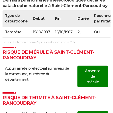
Derniers phénomènes météorologiques déclarés
catastrophe naturelle à Saint-Clément-Rancoudray
Type de
Reconnue
Début
Fin
Durée
catastrophe
par l'état
Tempête
15/10/1987
16/10/1987
2 j
Oui
Source : Linternaute.com d'après les données de la CCR
RISQUE DE MÉRULE À SAINT-CLÉMENT-
RANCOUDRAY
Aucun arrêté préfectoral au niveau de
Absence
la commune, ni même du
de
département.
mérule
RISQUE DE TERMITE À SAINT-CLÉMENT-
RANCOUDRAY