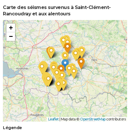
Carte des séismes survenus à Saint-Clément-
Rancoudray et aux alentours
+
−
Leaflet
|
Map data ©
OpenStreetMap
contributors
Légende