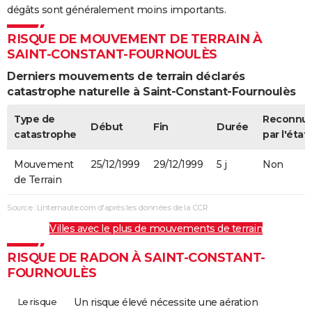
dégâts sont généralement moins importants.
RISQUE DE MOUVEMENT DE TERRAIN À
SAINT-CONSTANT-FOURNOULÈS
Derniers mouvements de terrain déclarés
catastrophe naturelle à Saint-Constant-Fournoulès
Type de
Reconnu
Début
Fin
Durée
catastrophe
par l'état
Mouvement
25/12/1999
29/12/1999
5 j
Non
de Terrain
Source : Linternaute.com d'après les données de la CCR
Villes avec le plus de mouvements de terrain
RISQUE DE RADON À SAINT-CONSTANT-
FOURNOULÈS
Le risque
Un risque élevé nécessite une aération