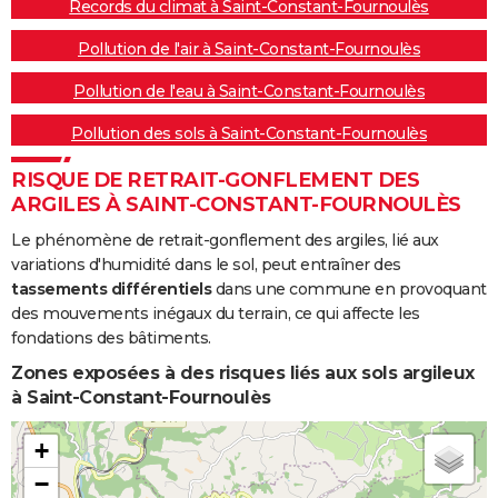
Records du climat à Saint-Constant-Fournoulès
Pollution de l'air à Saint-Constant-Fournoulès
Pollution de l'eau à Saint-Constant-Fournoulès
Pollution des sols à Saint-Constant-Fournoulès
RISQUE DE RETRAIT-GONFLEMENT DES
ARGILES À SAINT-CONSTANT-FOURNOULÈS
Le phénomène de retrait-gonflement des argiles, lié aux
variations d'humidité dans le sol, peut entraîner des
tassements différentiels
dans une commune en provoquant
des mouvements inégaux du terrain, ce qui affecte les
fondations des bâtiments.
Zones exposées à des risques liés aux sols argileux
à Saint-Constant-Fournoulès
+
−