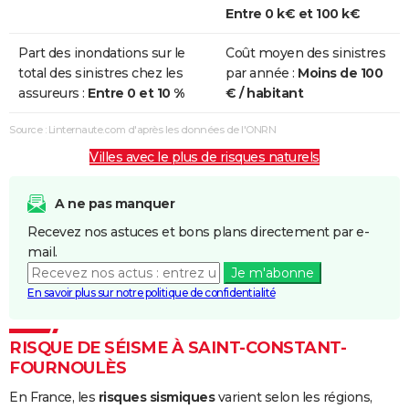
Entre 0 k€ et 100 k€
Part des inondations sur le
Coût moyen des sinistres
total des sinistres chez les
par année :
Moins de 100
assureurs :
Entre 0 et 10 %
€ / habitant
Source : Linternaute.com d'après les données de l'ONRN
Villes avec le plus de risques naturels
A ne pas manquer
Recevez nos astuces et bons plans directement par e-
mail.
Je m'abonne
En savoir plus sur notre politique de confidentialité
RISQUE DE SÉISME À SAINT-CONSTANT-
FOURNOULÈS
En France, les
risques sismiques
varient selon les régions,