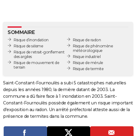
City break
Voyage de noces
Climat
Destinations
Voyage nature
Forum
+
PHOTO
GUIDES D'ACHAT
BONS PLANS
SOMMAIRE
Risque d’inondation
Risque de radon
CARTE DE VOEUX
Risque de séisme
Risque de phénomène
météorologique
Risque de retrait-gonflement
Carte Bonne année
Carte Pâques
Carte de Noël
Carte Saint-Valentin
Carte d'anniversaire
DICTIONNAIRE
des argiles
Risque industriel
Risque de mouvement de
Risque de mérule
terrain
Biographies
Expressions
Dictionnaire
Citations
Proverbes
Risque de termite
PROGRAMME TV
COPAINS D'AVANT
Saint-Constant-Fournoulès a subi 5 catastrophes naturelles
depuis les années 1980, la dernière datant de 2003. La
Se connecter
Collèges
Universités
Service militaire
S'inscrire
Lycées
Primaires
Entreprises
Avis de recherche
AVIS DE DÉCÈS
commune a dû faire face à 1 inondation en 2003. Saint-
Constant-Fournoulès possède également un risque important
FORUM
d'exposition au radon. Un arrêté préfectoral atteste aussi de la
présence de termites dans la commune.
Lifestyle
Sport
Television
Cinema
Bricolage
Culture
Auto
Voyage