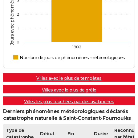
Jours avec phénomènes météorologiques
3
2
1
0
1982
Nombre de jours de phénomènes météorologiques
Villes avec le plus de tempêtes
Villes avec le plus de grêle
Villes les plus touchées par des avalanches
Derniers phénomènes météorologiques déclarés
catastrophe naturelle à Saint-Constant-Fournoulès
Type de
Reconnue
Début
Fin
Durée
catastrophe
par l'état