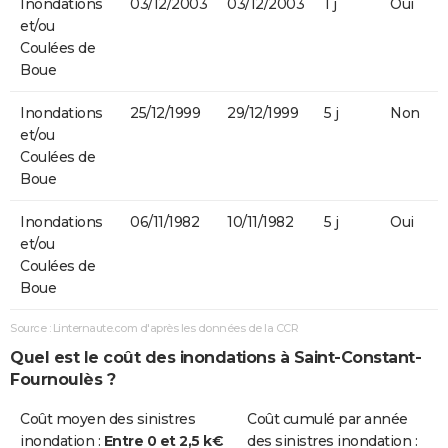
Inondations
03/12/2003
03/12/2003
1 j
Oui
et/ou
Coulées de
Boue
Inondations
25/12/1999
29/12/1999
5 j
Non
et/ou
Coulées de
Boue
Inondations
06/11/1982
10/11/1982
5 j
Oui
et/ou
Coulées de
Boue
Source : Linternaute.com d'après les données de la CCR
Quel est le coût des inondations à Saint-Constant-
Fournoulès ?
Coût moyen des sinistres
Coût cumulé par année
inondation :
Entre 0 et 2,5 k€
des sinistres inondation :