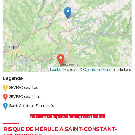
Leaflet
|
Map data ©
OpenStreetMap
contributors
Légende
SEVESO seuil bas
SEVESO seuil haut
Saint-Constant-Fournoulès
Villes avec le plus de risque industriel
RISQUE DE MÉRULE À SAINT-CONSTANT-