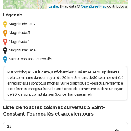
Leaflet
|
Map data ©
OpenStreetMap
contributors
Légende
Magnitude 1 et 2
Magnitude 3
Magnitude 4
Magnitude 5 et 6
Saint-Constant-Fournoulès
Méthodologie : Sur la carte, s'affichent les 50 séismes les plus puissants
de la commune dans un rayon de 20 km. Si moins de 50 séismes ont été
enregistrés, ils sont tous affichés. Sur le graphique ci-dessous, l'ensemble
des séismes enregistrés sur le territoire de la commune et dans un rayon
de 20 km sont comptabilisés. Source : franceseisme.fr
Liste de tous les séismes survenus à Saint-
Constant-Fournoulès et aux alentours
25
23