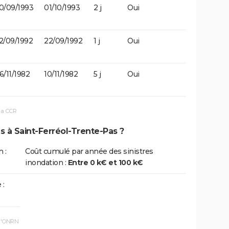
0/09/1993
01/10/1993
2 j
Oui
2/09/1992
22/09/1992
1 j
Oui
6/11/1982
10/11/1982
5 j
Oui
la CCR
s à Saint-Ferréol-Trente-Pas ?
 :
Coût cumulé par année des sinistres
inondation :
Entre 0 k€ et 100 k€
 :
 l'ONRN