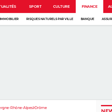
TUALITÉS
SPORT
CULTURE
FINANCE
A
IMMOBILIER
RISQUES NATURELS PAR VILLE
BANQUE
ASSU
ergne-Rhône-Alpes
Drôme
NEW