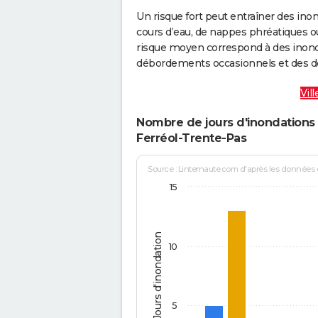
Un risque fort peut entraîner des in
cours d’eau, de nappes phréatiques 
risque moyen correspond à des inond
débordements occasionnels et des d
Vil
Nombre de jours d'inondations 
Ferréol-Trente-Pas
Source : Linternaute.com d'après les données
15
Jours d'inondation
10
5