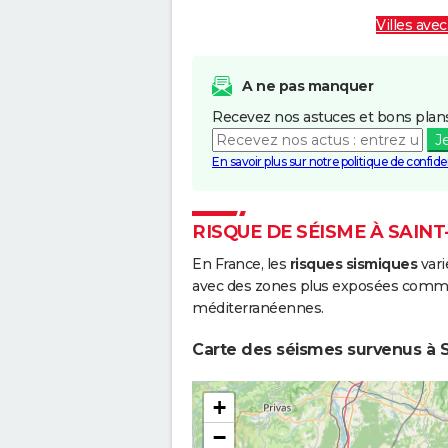
Villes avec
A ne pas manquer
Recevez nos astuces et bons plans
J
En savoir plus sur notre politique de confiden
RISQUE DE SÉISME À SAIN
En France, les
risques sismiques
vari
avec des zones plus exposées comme 
méditerranéennes.
Carte des séismes survenus à S
+
−