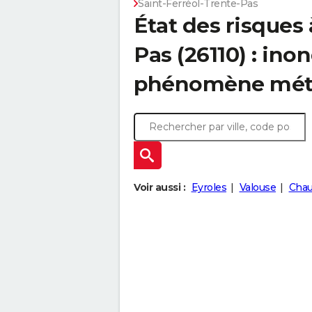
Saint-Ferréol-Trente-Pas
État des risques 
Pas (26110) : ino
phénomène mét
Voir aussi :
Eyroles
Valouse
Cha