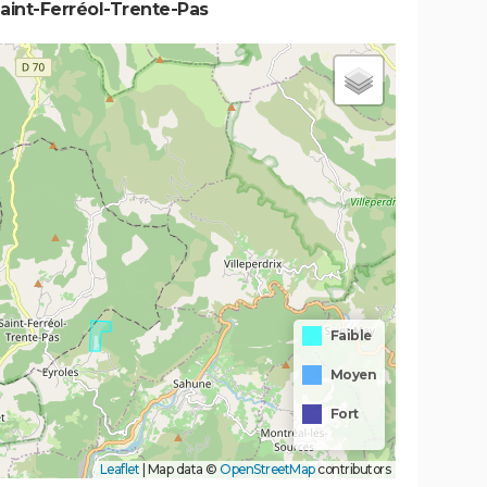
aint-Ferréol-Trente-Pas
Faible
Moyen
Fort
Leaflet
|
Map data ©
OpenStreetMap
contributors