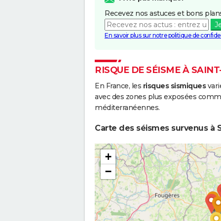
Recevez nos astuces et bons plans
J
En savoir plus sur notre politique de confiden
RISQUE DE SÉISME À SAIN
En France, les
risques sismiques
vari
avec des zones plus exposées comme 
méditerranéennes.
Carte des séismes survenus à S
+
−