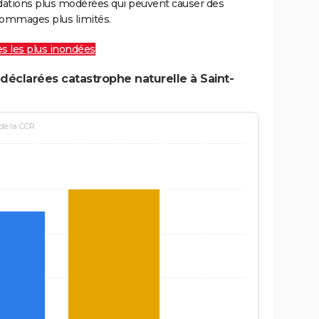
ations plus modérées qui peuvent causer des
ommages plus limités.
les les plus inondées
déclarées catastrophe naturelle à Saint-
 de la CCR