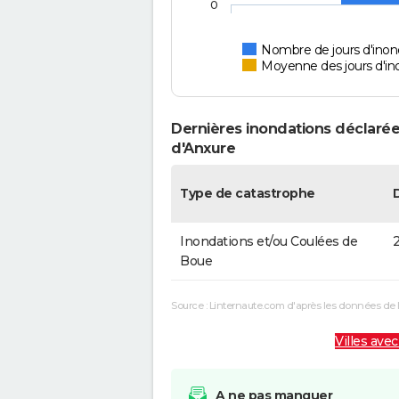
0
Nombre de jours d'inon
Moyenne des jours d'in
Dernières inondations déclarée
d'Anxure
Type de catastrophe
Inondations et/ou Coulées de
2
Boue
Source : Linternaute.com d'après les données de 
Villes avec
A ne pas manquer