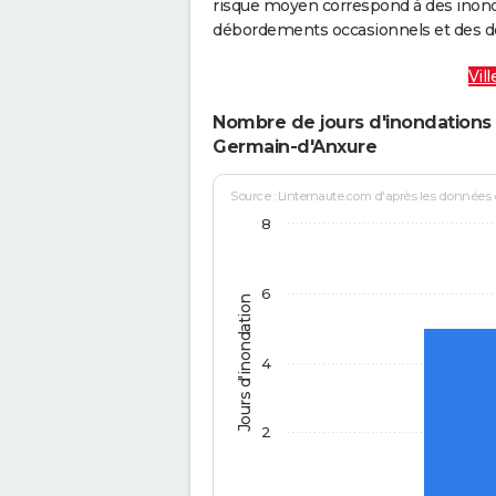
risque moyen correspond à des inond
débordements occasionnels et des d
Vil
Nombre de jours d'inondations 
Germain-d'Anxure
Source : Linternaute.com d'après les données
8
6
Jours d'inondation
4
2