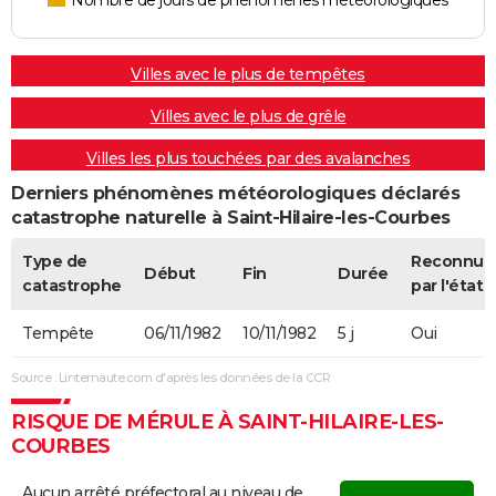
Villes avec le plus de tempêtes
Villes avec le plus de grêle
Villes les plus touchées par des avalanches
Derniers phénomènes météorologiques déclarés
catastrophe naturelle à Saint-Hilaire-les-Courbes
Type de
Reconnue
Début
Fin
Durée
catastrophe
par l'état
Tempête
06/11/1982
10/11/1982
5 j
Oui
Source : Linternaute.com d'après les données de la CCR
RISQUE DE MÉRULE À SAINT-HILAIRE-LES-
COURBES
Aucun arrêté préfectoral au niveau de