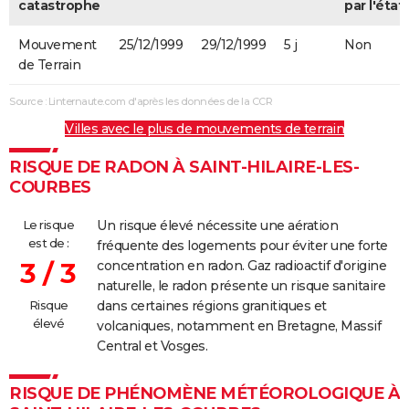
catastrophe
par l'état
Mouvement
25/12/1999
29/12/1999
5 j
Non
de Terrain
Source : Linternaute.com d'après les données de la CCR
Villes avec le plus de mouvements de terrain
RISQUE DE RADON À SAINT-HILAIRE-LES-
COURBES
Le risque
Un risque élevé nécessite une aération
est de :
fréquente des logements pour éviter une forte
3 / 3
concentration en radon. Gaz radioactif d'origine
naturelle, le radon présente un risque sanitaire
Risque
dans certaines régions granitiques et
élevé
volcaniques, notamment en Bretagne, Massif
Central et Vosges.
RISQUE DE PHÉNOMÈNE MÉTÉOROLOGIQUE À