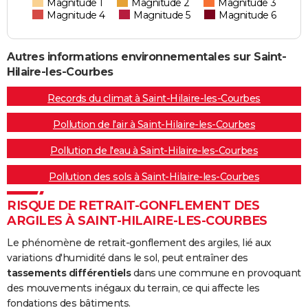
Magnitude 1
Magnitude 2
Magnitude 3
Magnitude 4
Magnitude 5
Magnitude 6
Autres informations environnementales sur Saint-
Hilaire-les-Courbes
Records du climat à Saint-Hilaire-les-Courbes
Pollution de l'air à Saint-Hilaire-les-Courbes
Pollution de l'eau à Saint-Hilaire-les-Courbes
Pollution des sols à Saint-Hilaire-les-Courbes
RISQUE DE RETRAIT-GONFLEMENT DES
ARGILES À SAINT-HILAIRE-LES-COURBES
Le phénomène de retrait-gonflement des argiles, lié aux
variations d'humidité dans le sol, peut entraîner des
tassements différentiels
dans une commune en provoquant
des mouvements inégaux du terrain, ce qui affecte les
fondations des bâtiments.