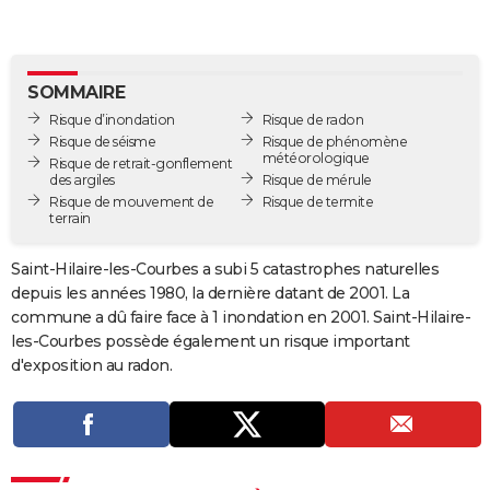
City break
Voyage de noces
Climat
Destinations
Voyage nature
Forum
+
PHOTO
GUIDES D'ACHAT
SOMMAIRE
BONS PLANS
Risque d’inondation
Risque de radon
Risque de séisme
Risque de phénomène
météorologique
CARTE DE VOEUX
Risque de retrait-gonflement
des argiles
Risque de mérule
Carte Bonne année
Carte Pâques
Carte de Noël
Carte Saint-Valentin
Carte d'anniversaire
Risque de mouvement de
Risque de termite
DICTIONNAIRE
terrain
Biographies
Expressions
Dictionnaire
Citations
Proverbes
PROGRAMME TV
Saint-Hilaire-les-Courbes a subi 5 catastrophes naturelles
depuis les années 1980, la dernière datant de 2001. La
COPAINS D'AVANT
commune a dû faire face à 1 inondation en 2001. Saint-Hilaire-
Se connecter
Collèges
Universités
Service militaire
S'inscrire
Lycées
Primaires
Entreprises
Avis de recherche
AVIS DE DÉCÈS
les-Courbes possède également un risque important
d'exposition au radon.
FORUM
Lifestyle
Sport
Television
Cinema
Bricolage
Culture
Auto
Voyage