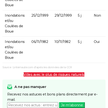
Boue
Inondations
25/12/1999
29/12/1999
5 j
Non
et/ou
Coulées de
Boue
Inondations
06/11/1982
10/11/1982
5 j
Oui
et/ou
Coulées de
Boue
Source : Linternaute.com d'après les données de la CCR
Villes avec le plus de risques naturels
A ne pas manquer
Recevez nos astuces et bons plans directement par e-
mail.
Je m'abonne