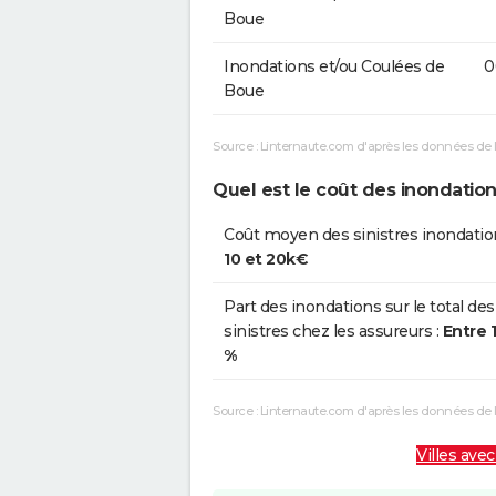
Boue
Inondations et/ou Coulées de
0
Boue
Source : Linternaute.com d'après les données de 
Quel est le coût des inondation
Coût moyen des sinistres inondatio
10 et 20k€
Part des inondations sur le total des
sinistres chez les assureurs :
Entre 
%
Source : Linternaute.com d'après les données de
Villes avec