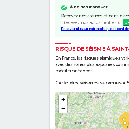
A ne pas manquer
Recevez nos astuces et bons plans
J
En savoir plus sur notre politique de confiden
RISQUE DE SÉISME À SAIN
En France, les
risques sismiques
vari
avec des zones plus exposées comme 
méditerranéennes.
Carte des séismes survenus à Sa
+
−