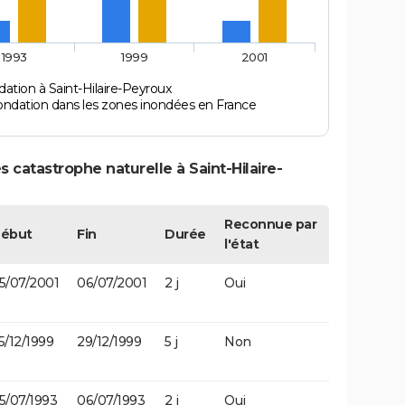
1993
1999
2001
ation à Saint-Hilaire-Peyroux
ondation dans les zones inondées en France
 catastrophe naturelle à Saint-Hilaire-
Reconnue par
ébut
Fin
Durée
l'état
5/07/2001
06/07/2001
2 j
Oui
5/12/1999
29/12/1999
5 j
Non
5/07/1993
06/07/1993
2 j
Oui