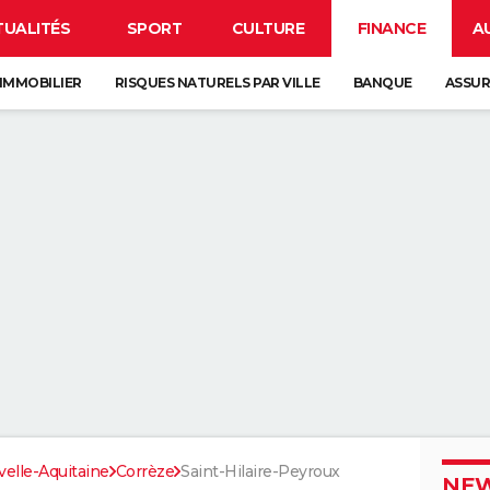
TUALITÉS
SPORT
CULTURE
FINANCE
A
IMMOBILIER
RISQUES NATURELS PAR VILLE
BANQUE
ASSU
elle-Aquitaine
Corrèze
Saint-Hilaire-Peyroux
NEW