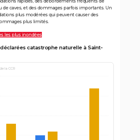
ondations rapides, des débordements fréquents de
ou de caves, et des dommages parfois importants. Un
ations plus modérées qui peuvent causer des
ommages plus limités.
les les plus inondées
déclarées catastrophe naturelle à Saint-
 de la CCR