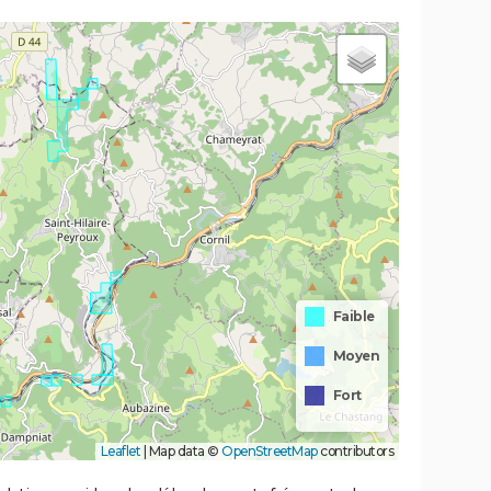
Faible
Moyen
Fort
Leaflet
|
Map data ©
OpenStreetMap
contributors