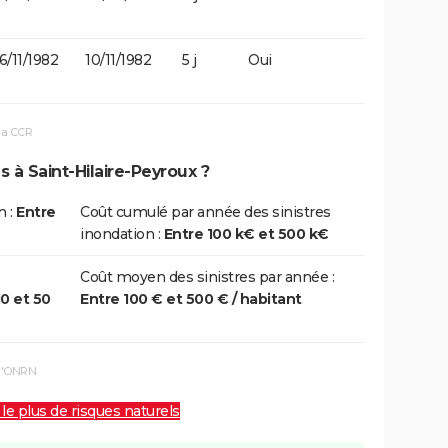
6/11/1982
10/11/1982
5 j
Oui
la CCR
s à Saint-Hilaire-Peyroux ?
n :
Entre
Coût cumulé par année des sinistres
inondation :
Entre 100 k€ et 500 k€
Coût moyen des sinistres par année :
10 et 50
Entre 100 € et 500 € / habitant
 l'ONRN
 le plus de risques naturels