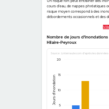
Un risque fort peut entraîner des in
cours d’eau, de nappes phréatiques 
risque moyen correspond à des inond
débordements occasionnels et des d
Vil
Nombre de jours d'inondations 
Hilaire-Peyroux
Source : Linternaute.com d'après les données
20
15
Jours d'inondation
10
5