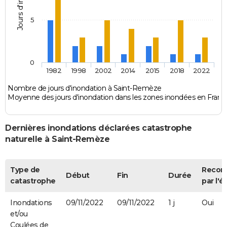
5
0
1982
1998
2002
2014
2015
2018
2022
Nombre de jours d'inondation à Saint-Remèze
Moyenne des jours d'inondation dans les zones inondées en Franc
Dernières inondations déclarées catastrophe
naturelle à Saint-Remèze
Type de
Recon
Début
Fin
Durée
catastrophe
par l'é
Inondations
09/11/2022
09/11/2022
1 j
Oui
et/ou
Coulées de