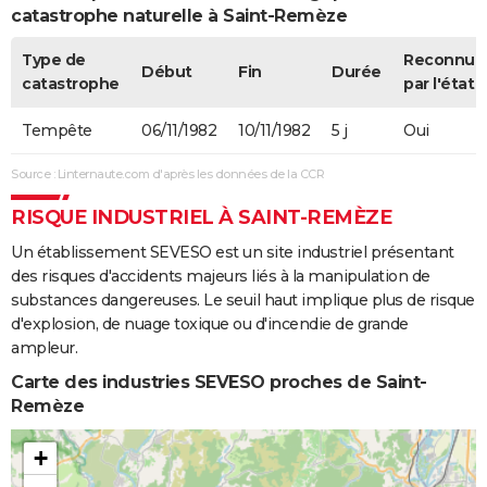
catastrophe naturelle à Saint-Remèze
Type de
Reconnue
Début
Fin
Durée
catastrophe
par l'état
Tempête
06/11/1982
10/11/1982
5 j
Oui
Source : Linternaute.com d'après les données de la CCR
RISQUE INDUSTRIEL À SAINT-REMÈZE
Un établissement SEVESO est un site industriel présentant
des risques d'accidents majeurs liés à la manipulation de
substances dangereuses. Le seuil haut implique plus de risque
d'explosion, de nuage toxique ou d'incendie de grande
ampleur.
Carte des industries SEVESO proches de Saint-
Remèze
+