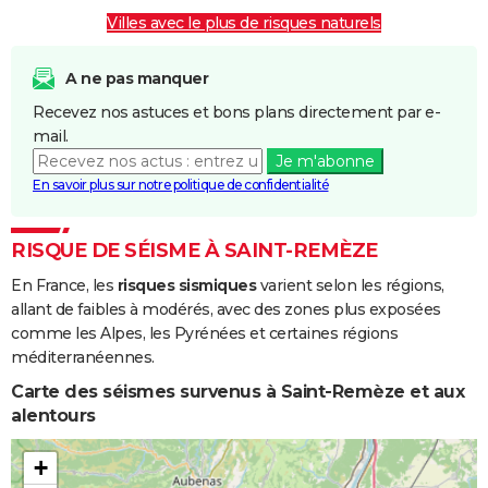
Boue
Villes avec le plus de risques naturels
Inondations
27/05/1998
28/05/1998
2 j
Oui
et/ou
A ne pas manquer
Coulées de
Recevez nos astuces et bons plans directement par e-
Boue
mail.
Je m'abonne
Inondations
06/11/1982
10/11/1982
5 j
Oui
En savoir plus sur notre politique de confidentialité
et/ou
Coulées de
Boue
RISQUE DE SÉISME À SAINT-REMÈZE
En France, les
risques sismiques
varient selon les régions,
allant de faibles à modérés, avec des zones plus exposées
comme les Alpes, les Pyrénées et certaines régions
méditerranéennes.
Carte des séismes survenus à Saint-Remèze et aux
alentours
+