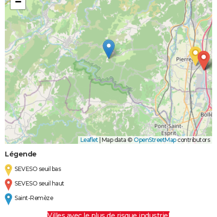
−
Leaflet
|
Map data ©
OpenStreetMap
contributors
Légende
SEVESO seuil bas
SEVESO seuil haut
Saint-Remèze
Villes avec le plus de risque industriel