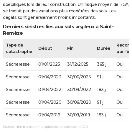
spécifiques lors de leur construction. Un risque moyen de RGA
se traduit par des variations plus modérées des sols. Les
dégâts sont généralement moins importants.
Derniers sinistres liés aux sols argileux à Saint-
Remèze
Type de
Recon
Début
Fin
Durée
catastrophe
par l'ét
Sécheresse
01/01/2025
31/12/2025
365 j
Oui
Sécheresse
01/04/2023
30/06/2023
91 j
Oui
Sécheresse
01/04/2022
30/09/2022
183 j
Oui
Sécheresse
01/04/2020
30/06/2020
91 j
Oui
Sécheresse
01/04/2019
30/09/2019
183 j
Oui
Source : Linternaute.com d'après les données de la CCR