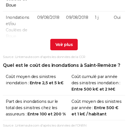
Boue
Inondations
09/08/2018
09/08/2018
1 j
Oui
et/ou
Coulées de
Boue
Inondations
13/09/2015
14/09/2015
2 j
Oui
et/ou
Source : Linternaute.com d'après les données de la CCR
Coulées de
Quel est le coût des inondations à Saint-Remèze ?
Boue
Coût moyen des sinistres
Coût cumulé par année
Inondations
14/11/2014
14/11/2014
1 j
Oui
inondation :
Entre 2,5 et 5 k€
des sinistres inondation :
et/ou
Entre 500 k€ et 2 M€
Coulées de
Boue
Part des inondations sur le
Coût moyen des sinistres
total des sinistres chez les
par année :
Entre 500 €
Inondations
08/09/2002
09/09/2002
2 j
Oui
assureurs :
Entre 100 et 200 %
et 1 k€ / habitant
et/ou
Coulées de
Source : Linternaute.com d'après les données de l'ONRN