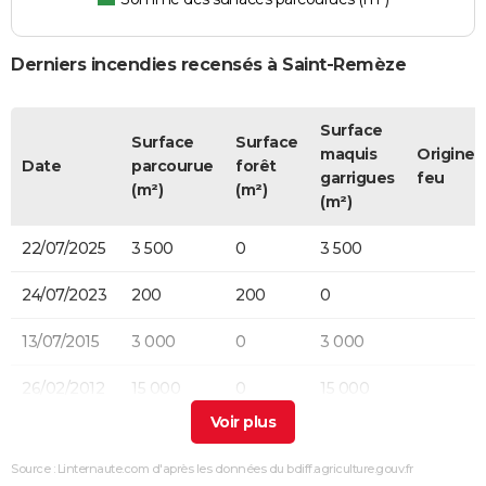
Derniers incendies recensés à Saint-Remèze
Surface
Surface
Surface
maquis
Origine 
Date
parcourue
forêt
garrigues
feu
(m²)
(m²)
(m²)
22/07/2025
3 500
0
3 500
24/07/2023
200
200
0
13/07/2015
3 000
0
3 000
26/02/2012
15 000
0
15 000
12/08/2010
2 000
0
0
Source : Linternaute.com d'après les données du bdiff.agriculture.gouv.fr
14/08/2006
400
0
400
Accidente