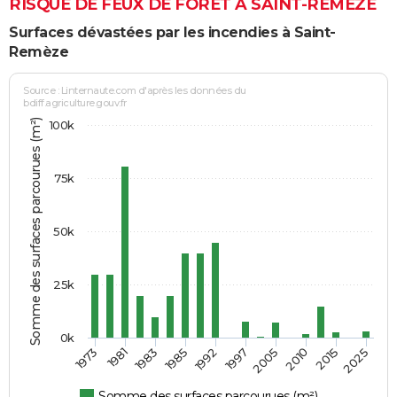
RISQUE DE FEUX DE FORÊT À SAINT-REMÈZE
Surfaces dévastées par les incendies à Saint-
Remèze
Source : Linternaute.com d'après les données du
bdiff.agriculture.gouv.fr
Somme des surfaces parcourues (m²)
100k
75k
50k
25k
0k
1973
1981
1983
1985
1992
1997
2005
2010
2015
2025
Somme des surfaces parcourues (m²)