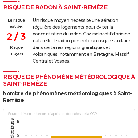
RISQUE DE RADON À SAINT-REMÈZE
02/03/2005
7 500
0
7 500
Involonta
(travaux)
Le risque
Un risque moyen nécessite une aération
est de :
régulière des logements pour éviter la
30/06/2004
1 000
0
1 000
Accidente
2 / 3
concentration du radon. Gaz radioactif d'origine
naturelle, le radon présente un risque sanitaire
01/03/1997
8 000
0
8 000
Involonta
Risque
dans certaines régions granitiques et
(travaux)
moyen
volcaniques, notamment en Bretagne, Massif
Central et Vosges.
22/07/1995
300
0
0
Involonta
(particuli
RISQUE DE PHÉNOMÈNE MÉTÉOROLOGIQUE À
SAINT-REMÈZE
21/03/1992
45 000
0
0
Nombre de phénomènes météorologiques à Saint-
17/07/1986
40 000
0
0
Remèze
17/09/1985
40 000
0
0
Source : Linternaute.com d'après les données de la CCR
6
09/04/1984
20 000
0
0
5