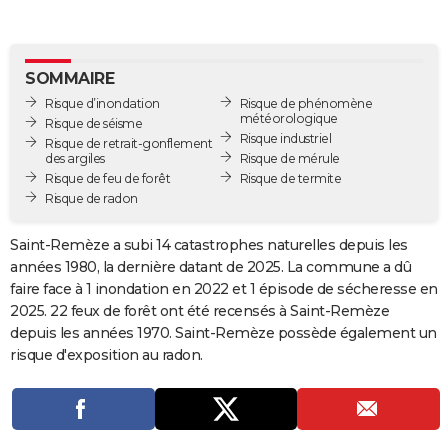
City break
Voyage de noces
Climat
Destinations
Voyage nature
Forum
+
PHOTO
GUIDES D'ACHAT
SOMMAIRE
Risque d’inondation
Risque de phénomène
BONS PLANS
météorologique
Risque de séisme
Risque industriel
Risque de retrait-gonflement
CARTE DE VOEUX
des argiles
Risque de mérule
Risque de feu de forêt
Risque de termite
Carte Bonne année
Carte Pâques
Carte de Noël
Carte Saint-Valentin
Carte d'anniversaire
DICTIONNAIRE
Risque de radon
Biographies
Expressions
Dictionnaire
Citations
Proverbes
PROGRAMME TV
Saint-Remèze a subi 14 catastrophes naturelles depuis les
années 1980, la dernière datant de 2025. La commune a dû
COPAINS D'AVANT
faire face à 1 inondation en 2022 et 1 épisode de sécheresse en
Se connecter
Collèges
Universités
Service militaire
S'inscrire
Lycées
Primaires
Entreprises
Avis de recherche
AVIS DE DÉCÈS
2025. 22 feux de forêt ont été recensés à Saint-Remèze
depuis les années 1970. Saint-Remèze possède également un
FORUM
risque d'exposition au radon.
Lifestyle
Sport
Television
Cinema
Bricolage
Culture
Auto
Voyage