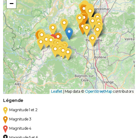
−
Leaflet
|
Map data ©
OpenStreetMap
contributors
Légende
Magnitude 1 et 2
Magnitude 3
Magnitude 4
Magnitude 5 et 6