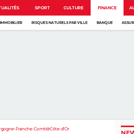
TUALITÉS
SPORT
CULTURE
FINANCE
A
IMMOBILIER
RISQUES NATURELS PAR VILLE
BANQUE
ASSU
rgogne-Franche-Comté
Côte-d'Or
NEW