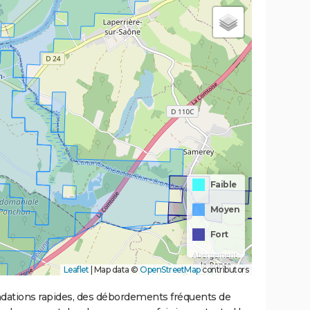
Faible
Moyen
Fort
Leaflet
|
Map data ©
OpenStreetMap
contributors
ondations rapides, des débordements fréquents de