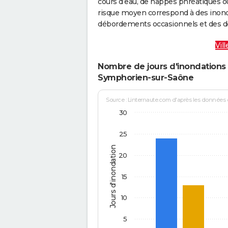
cours d’eau, de nappes phréatiques 
risque moyen correspond à des inond
débordements occasionnels et des d
Vil
Nombre de jours d'inondations 
Symphorien-sur-Saône
Source : Linternaute.com d'après les données
30
25
Jours d'inondation
20
15
10
5