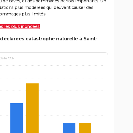
ou de caves, et des dommages parfois importants. Un
ations plus modérées qui peuvent causer des
ommages plus limités.
les les plus inondées
déclarées catastrophe naturelle à Saint-
 de la CCR