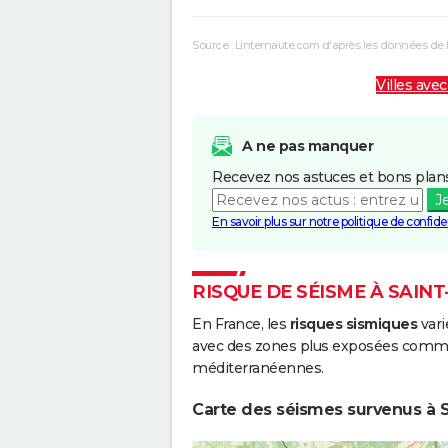
Source : Linternaute.com d'après les données de 
Villes avec
A ne pas manquer
Recevez nos astuces et bons plans
J
En savoir plus sur notre politique de confiden
RISQUE DE SÉISME À SAI
En France, les
risques sismiques
vari
avec des zones plus exposées comme 
méditerranéennes.
Carte des séismes survenus à 