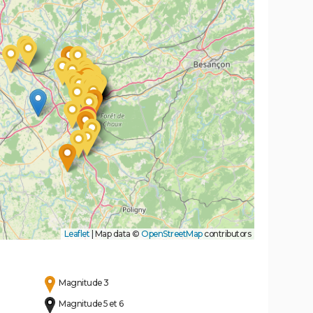
Leaflet
|
Map data ©
OpenStreetMap
contributors
Magnitude 3
Magnitude 5 et 6