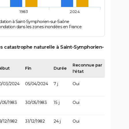
1983
2024
dation à Saint-Symphorien-sur-Saône
ondation dans les zones inondées en France
s catastrophe naturelle à Saint-Symphorien-
Reconnue par
ébut
Fin
Durée
l'état
0/03/2024
05/04/2024
7 j
Oui
6/05/1983
30/05/1983
15 j
Oui
8/12/1982
31/12/1982
24 j
Oui