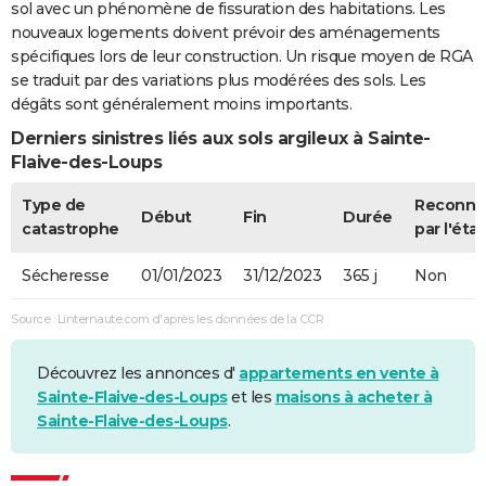
sol avec un phénomène de fissuration des habitations. Les
nouveaux logements doivent prévoir des aménagements
spécifiques lors de leur construction. Un risque moyen de RGA
se traduit par des variations plus modérées des sols. Les
dégâts sont généralement moins importants.
Derniers sinistres liés aux sols argileux à Sainte-
Flaive-des-Loups
Type de
Reconnu
Début
Fin
Durée
catastrophe
par l'état
Sécheresse
01/01/2023
31/12/2023
365 j
Non
Source : Linternaute.com d'après les données de la CCR
Découvrez les annonces d'
appartements en vente à
Sainte-Flaive-des-Loups
et les
maisons à acheter à
Sainte-Flaive-des-Loups
.