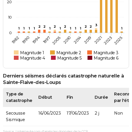
20
10
3
2
2
2
2
2
2
1
1
1
1
1
1
1
1
1
1
0
2019
2014
2010
2005
1997
1994
1990
1982
2025
2023
2021
Magnitude 1
Magnitude 2
Magnitude 3
Magnitude 4
Magnitude 5
Magnitude 6
Derniers séismes déclarés catastrophe naturelle à
Sainte-Flaive-des-Loups
Type de
Reconn
Début
Fin
Durée
catastrophe
par l'éta
Secousse
16/06/2023
17/06/2023
2 j
Non
Sismique
Source : Linternaute.com d'après les données de la CCR