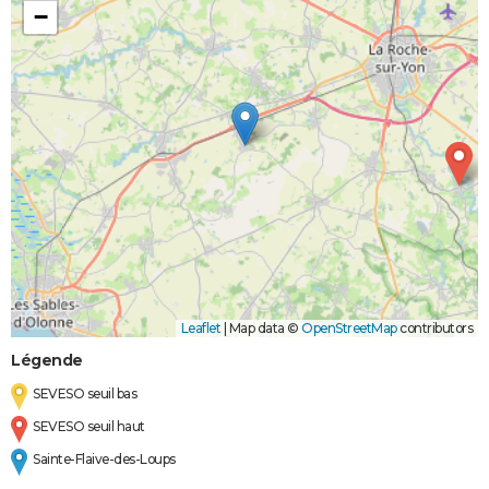
−
Leaflet
|
Map data ©
OpenStreetMap
contributors
Légende
SEVESO seuil bas
SEVESO seuil haut
Sainte-Flaive-des-Loups