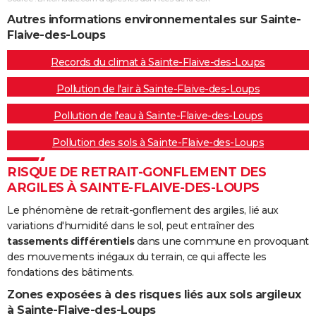
Autres informations environnementales sur Sainte-
Flaive-des-Loups
Records du climat à Sainte-Flaive-des-Loups
Pollution de l'air à Sainte-Flaive-des-Loups
Pollution de l'eau à Sainte-Flaive-des-Loups
Pollution des sols à Sainte-Flaive-des-Loups
RISQUE DE RETRAIT-GONFLEMENT DES
ARGILES À SAINTE-FLAIVE-DES-LOUPS
Le phénomène de retrait-gonflement des argiles, lié aux
variations d'humidité dans le sol, peut entraîner des
tassements différentiels
dans une commune en provoquant
des mouvements inégaux du terrain, ce qui affecte les
fondations des bâtiments.
Zones exposées à des risques liés aux sols argileux
à Sainte-Flaive-des-Loups