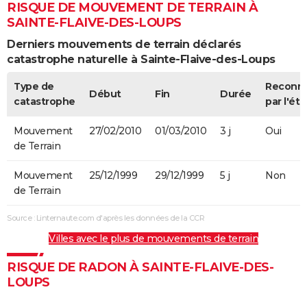
RISQUE DE MOUVEMENT DE TERRAIN À
SAINTE-FLAIVE-DES-LOUPS
Derniers mouvements de terrain déclarés
catastrophe naturelle à Sainte-Flaive-des-Loups
Type de
Reconn
Début
Fin
Durée
catastrophe
par l'éta
Mouvement
27/02/2010
01/03/2010
3 j
Oui
de Terrain
Mouvement
25/12/1999
29/12/1999
5 j
Non
de Terrain
Source : Linternaute.com d'après les données de la CCR
Villes avec le plus de mouvements de terrain
RISQUE DE RADON À SAINTE-FLAIVE-DES-
LOUPS