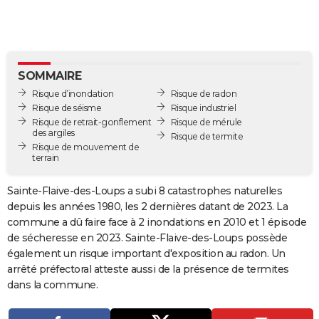
City break
Voyage de noces
Climat
Destinations
Voyage nature
Forum
+
PHOTO
GUIDES D'ACHAT
BONS PLANS
SOMMAIRE
Risque d’inondation
Risque de radon
CARTE DE VOEUX
Risque de séisme
Risque industriel
Risque de retrait-gonflement
Risque de mérule
Carte Bonne année
Carte Pâques
Carte de Noël
Carte Saint-Valentin
Carte d'anniversaire
DICTIONNAIRE
des argiles
Risque de termite
Risque de mouvement de
terrain
Biographies
Expressions
Dictionnaire
Citations
Proverbes
PROGRAMME TV
Sainte-Flaive-des-Loups a subi 8 catastrophes naturelles
COPAINS D'AVANT
depuis les années 1980, les 2 dernières datant de 2023. La
Se connecter
Collèges
Universités
Service militaire
S'inscrire
Lycées
Primaires
Entreprises
Avis de recherche
AVIS DE DÉCÈS
commune a dû faire face à 2 inondations en 2010 et 1 épisode
de sécheresse en 2023. Sainte-Flaive-des-Loups possède
FORUM
également un risque important d'exposition au radon. Un
arrêté préfectoral atteste aussi de la présence de termites
Lifestyle
Sport
Television
Cinema
Bricolage
Culture
Auto
Voyage
dans la commune.