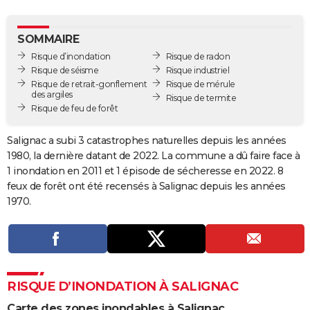
City break
Voyage de noces
Climat
Destinations
Voyage nature
Forum
+
PHOTO
SOMMAIRE
GUIDES D'ACHAT
Risque d’inondation
Risque de radon
Risque de séisme
Risque industriel
BONS PLANS
Risque de retrait-gonflement
Risque de mérule
des argiles
Risque de termite
CARTE DE VOEUX
Risque de feu de forêt
Carte Bonne année
Carte Pâques
Carte de Noël
Carte Saint-Valentin
Carte d'anniversaire
DICTIONNAIRE
Salignac a subi 3 catastrophes naturelles depuis les années
Biographies
Expressions
Dictionnaire
Citations
Proverbes
1980, la dernière datant de 2022. La commune a dû faire face à
PROGRAMME TV
1 inondation en 2011 et 1 épisode de sécheresse en 2022. 8
COPAINS D'AVANT
feux de forêt ont été recensés à Salignac depuis les années
1970.
Se connecter
Collèges
Universités
Service militaire
S'inscrire
Lycées
Primaires
Entreprises
Avis de recherche
AVIS DE DÉCÈS
FORUM
Lifestyle
Sport
Television
Cinema
Bricolage
Culture
Auto
Voyage
RISQUE D’INONDATION À SALIGNAC
Carte des zones inondables à Salignac