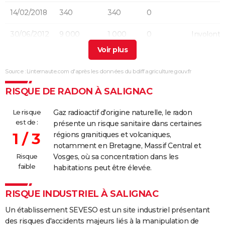
14/02/2018
340
340
0
30/06/2012
9 000
1 000
0
Involonta
(particulie
03/11/1996
10 000
0
10 000
Involonta
Source : Linternaute.com d'après les données du bdiff.agriculture.gouv.fr
(travaux)
RISQUE DE RADON À SALIGNAC
30/03/1986
10 000
0
0
Le risque
Gaz radioactif d'origine naturelle, le radon
17/09/1980
110 000
0
0
est de :
présente un risque sanitaire dans certaines
1 / 3
régions granitiques et volcaniques,
25/08/1980
70 000
0
0
notamment en Bretagne, Massif Central et
Risque
Vosges, où sa concentration dans les
faible
habitations peut être élevée.
RISQUE INDUSTRIEL À SALIGNAC
Un établissement SEVESO est un site industriel présentant
des risques d'accidents majeurs liés à la manipulation de