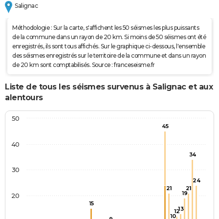
Salignac
Méthodologie : Sur la carte, s'affichent les 50 séismes les plus puissants
de la commune dans un rayon de 20 km. Si moins de 50 séismes ont été
enregistrés, ils sont tous affichés. Sur le graphique ci-dessous, l'ensemble
des séismes enregistrés sur le territoire de la commune et dans un rayon
de 20 km sont comptabilisés. Source : franceseisme.fr
Liste de tous les séismes survenus à Salignac et aux
alentours
50
45
40
34
30
24
21
21
19
20
15
13
12
10
9