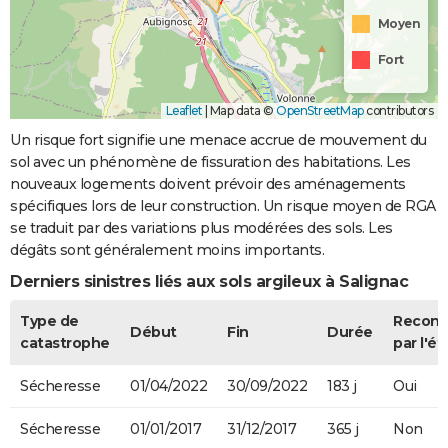
Moyen
Fort
Leaflet
|
Map data ©
OpenStreetMap
contributors
Un risque fort signifie une menace accrue de mouvement du
sol avec un phénomène de fissuration des habitations. Les
nouveaux logements doivent prévoir des aménagements
spécifiques lors de leur construction. Un risque moyen de RGA
se traduit par des variations plus modérées des sols. Les
dégâts sont généralement moins importants.
Derniers sinistres liés aux sols argileux à Salignac
Type de
Recon
Début
Fin
Durée
catastrophe
par l'ét
Sécheresse
01/04/2022
30/09/2022
183 j
Oui
Sécheresse
01/01/2017
31/12/2017
365 j
Non