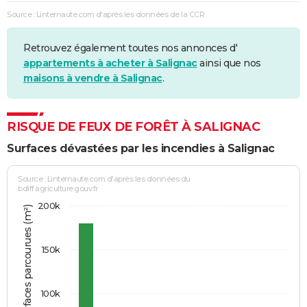
Source : Linternaute.com d'après les données de la CCR
Retrouvez également toutes nos annonces d'
appartements à acheter à Salignac
ainsi que nos
maisons à vendre à Salignac
.
RISQUE DE FEUX DE FORÊT À SALIGNAC
Surfaces dévastées par les incendies à Salignac
Source : Linternaute.com d'après les données du
bdiff.agriculture.gouv.fr
200k
Somme des surfaces parcourues (m²)
150k
100k