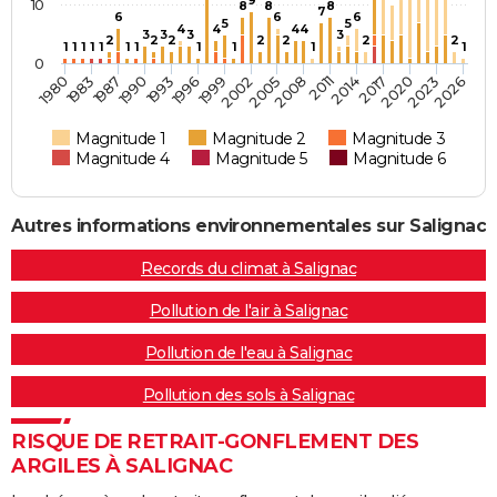
10
8
8
8
7
6
6
6
5
5
4
4
4
4
3
3
3
3
2
2
2
2
2
2
2
1
1
1
1
1
1
1
1
1
1
1
0
2005
1987
2020
2002
1983
2017
1999
1980
2014
1996
2011
1993
2026
2008
1990
2023
Magnitude 1
Magnitude 2
Magnitude 3
Magnitude 4
Magnitude 5
Magnitude 6
Autres informations environnementales sur Salignac
Records du climat à Salignac
Pollution de l'air à Salignac
Pollution de l'eau à Salignac
Pollution des sols à Salignac
RISQUE DE RETRAIT-GONFLEMENT DES
ARGILES À SALIGNAC