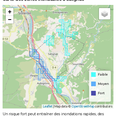
+
−
Faible
Moyen
Fort
Leaflet
|
Map data ©
OpenStreetMap
contributors
Un risque fort peut entraîner des inondations rapides, des