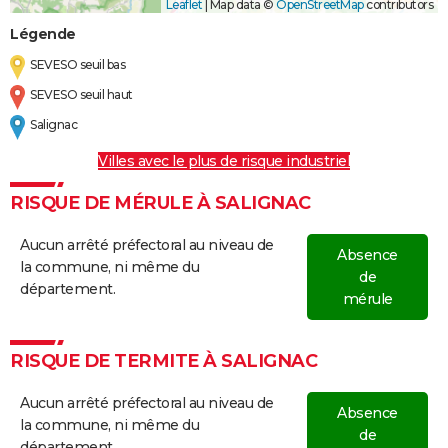
Leaflet
|
Map data ©
OpenStreetMap
contributors
Légende
SEVESO seuil bas
SEVESO seuil haut
Salignac
Villes avec le plus de risque industriel
RISQUE DE MÉRULE À SALIGNAC
Aucun arrêté préfectoral au niveau de
Absence
la commune, ni même du
de
département.
mérule
RISQUE DE TERMITE À SALIGNAC
Aucun arrêté préfectoral au niveau de
Absence
la commune, ni même du
de
département.