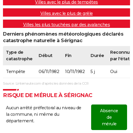
Villes avec le plus de tempêtes
Villes avec le plus de grêle
Villes les plus touchées par des avalanches
Derniers phénomènes météorologiques déclarés
catastrophe naturelle à Sérignac
Type de
Reconnue
Début
Fin
Durée
catastrophe
par l'état
Tempête
06/11/1982
10/11/1982
5 j
Oui
Source : Linternaute.com d'après les données de la CCR
RISQUE DE MÉRULE À SÉRIGNAC
Aucun arrêté préfectoral au niveau de
Absence
la commune, ni même du
de
département.
mérule