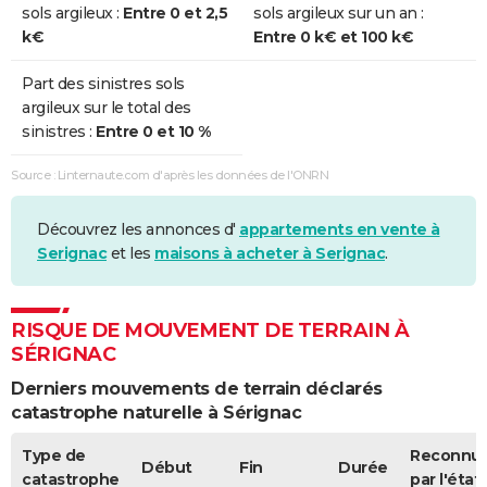
sols argileux :
Entre 0 et 2,5
sols argileux sur un an :
k€
Entre 0 k€ et 100 k€
Part des sinistres sols
argileux sur le total des
sinistres :
Entre 0 et 10 %
Source : Linternaute.com d'après les données de l'ONRN
Découvrez les annonces d'
appartements en vente à
Serignac
et les
maisons à acheter à Serignac
.
RISQUE DE MOUVEMENT DE TERRAIN À
SÉRIGNAC
Derniers mouvements de terrain déclarés
catastrophe naturelle à Sérignac
Type de
Reconnu
Début
Fin
Durée
catastrophe
par l'état