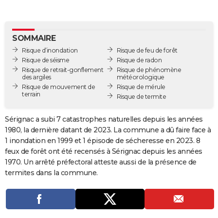
City break
Voyage de noces
Climat
Destinations
Voyage nature
Forum
+
PHOTO
GUIDES D'ACHAT
SOMMAIRE
Risque d’inondation
Risque de feu de forêt
BONS PLANS
Risque de séisme
Risque de radon
Risque de retrait-gonflement
Risque de phénomène
CARTE DE VOEUX
des argiles
météorologique
Risque de mouvement de
Risque de mérule
Carte Bonne année
Carte Pâques
Carte de Noël
Carte Saint-Valentin
Carte d'anniversaire
DICTIONNAIRE
terrain
Risque de termite
Biographies
Expressions
Dictionnaire
Citations
Proverbes
PROGRAMME TV
Sérignac a subi 7 catastrophes naturelles depuis les années
1980, la dernière datant de 2023. La commune a dû faire face à
COPAINS D'AVANT
1 inondation en 1999 et 1 épisode de sécheresse en 2023. 8
Se connecter
Collèges
Universités
Service militaire
S'inscrire
Lycées
Primaires
Entreprises
Avis de recherche
AVIS DE DÉCÈS
feux de forêt ont été recensés à Sérignac depuis les années
1970. Un arrêté préfectoral atteste aussi de la présence de
FORUM
termites dans la commune.
Lifestyle
Sport
Television
Cinema
Bricolage
Culture
Auto
Voyage