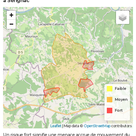
à Sérignac
+
−
Faible
Moyen
Fort
Leaflet
|
Map data ©
OpenStreetMap
contributors
Un risque fort signifie une menace accrue de mouvement du