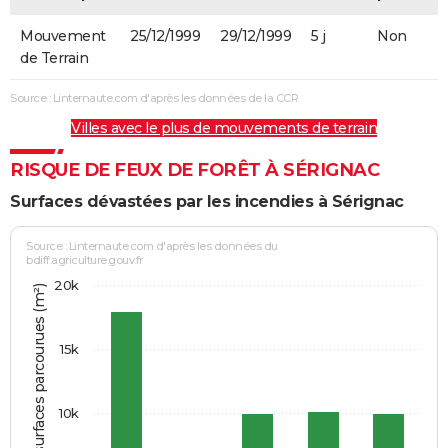
Mouvement
25/12/1999
29/12/1999
5 j
Non
de Terrain
Source : Linternaute.com d'après les données de la CCR
Villes avec le plus de mouvements de terrain
RISQUE DE FEUX DE FORÊT À SÉRIGNAC
Surfaces dévastées par les incendies à Sérignac
Source : Linternaute.com d'après les données du
bdiff.agriculture.gouv.fr
20k
Somme des surfaces parcourues (m²)
15k
10k