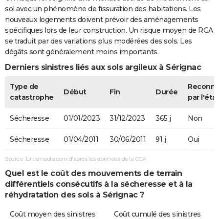
sol avec un phénomène de fissuration des habitations. Les
nouveaux logements doivent prévoir des aménagements
spécifiques lors de leur construction. Un risque moyen de RGA
se traduit par des variations plus modérées des sols. Les
dégâts sont généralement moins importants.
Derniers sinistres liés aux sols argileux à Sérignac
Type de
Reconn
Début
Fin
Durée
catastrophe
par l'éta
Sécheresse
01/01/2023
31/12/2023
365 j
Non
Sécheresse
01/04/2011
30/06/2011
91 j
Oui
Source : Linternaute.com d'après les données de la CCR
Quel est le coût des mouvements de terrain
différentiels consécutifs à la sécheresse et à la
réhydratation des sols à Sérignac ?
Coût moyen des sinistres
Coût cumulé des sinistres