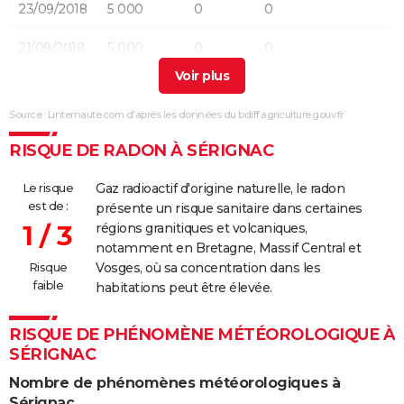
23/09/2018
5 000
0
0
21/09/2018
5 000
0
0
28/07/2017
10 000
0
0
Source : Linternaute.com d'après les données du bdiff.agriculture.gouv.fr
05/06/2015
5 000
0
0
RISQUE DE RADON À SÉRIGNAC
23/07/2009
10 000
0
0
Le risque
Gaz radioactif d'origine naturelle, le radon
21/03/2009
8 000
0
0
est de :
présente un risque sanitaire dans certaines
1 / 3
régions granitiques et volcaniques,
notamment en Bretagne, Massif Central et
Risque
Vosges, où sa concentration dans les
faible
habitations peut être élevée.
RISQUE DE PHÉNOMÈNE MÉTÉOROLOGIQUE À
SÉRIGNAC
Nombre de phénomènes météorologiques à
Sérignac