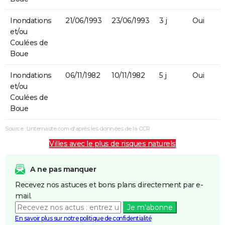
Inondations
21/06/1993
23/06/1993
3 j
Oui
et/ou
Coulées de
Boue
Inondations
06/11/1982
10/11/1982
5 j
Oui
et/ou
Coulées de
Boue
Source : Linternaute.com d'après les données de la CCR
Villes avec le plus de risques naturels
A ne pas manquer
Recevez nos astuces et bons plans directement par e-
mail.
Je m'abonne
En savoir plus sur notre politique de confidentialité